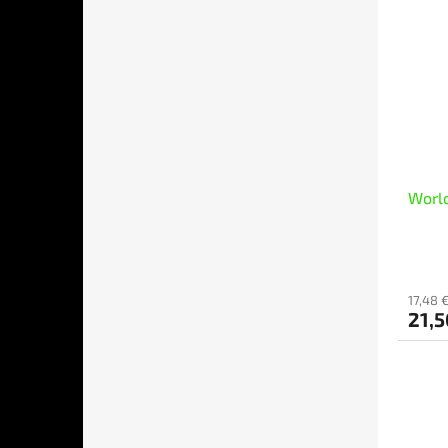
Worl
17,48 
21,