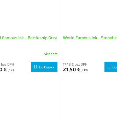
 Famous Ink - Battleship Grey
World Famous Ink - Stoneh
Skladom
€ bez DPH
17,48 € bez DPH
Do košíka
Do
50 €
21,50 €
/ ks
/ ks