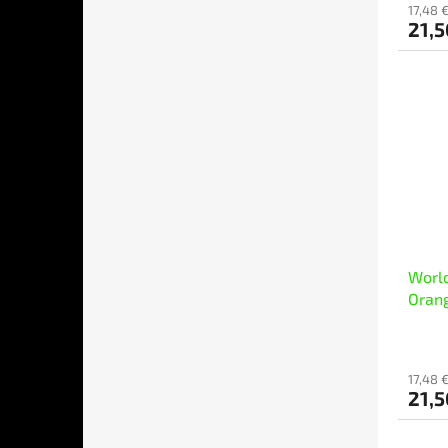
17,48 
21,
World
Oran
17,48 
21,