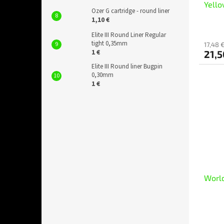
Yell
Ozer G cartridge - round liner
1,10 €
Elite III Round Liner Regular
tight 0,35mm
17,48 
1 €
21,
Elite III Round liner Bugpin
0,30mm
1 €
World