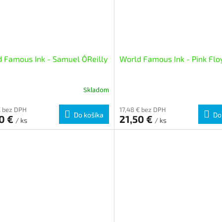
 Famous Ink - Samuel O´Reilly
World Famous Ink - Pink Flo
Skladom
€ bez DPH
17,48 € bez DPH
Do košíka
Do
50 €
21,50 €
/ ks
/ ks