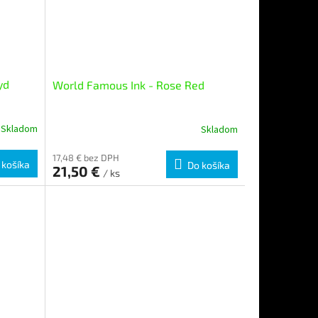
yd
World Famous Ink - Rose Red
Skladom
Skladom
17,48 € bez DPH
 košíka
Do košíka
21,50 €
/ ks