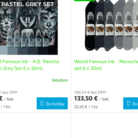
 Famous Ink - A.D. Pancho
World Famous Ink - Monoch
l Grey Set 6 x 30ml
set 6 x 30ml
Skladom
 € bez DPH
108,54 € bez DPH
 €
133,50 €
/ bal.
/ bal.
Do košíka
Do
ková
Jednotková
 / 1 ks
22,25 € / 1 ks
cena: