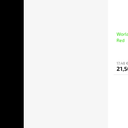
World
Red
17,48 
21,