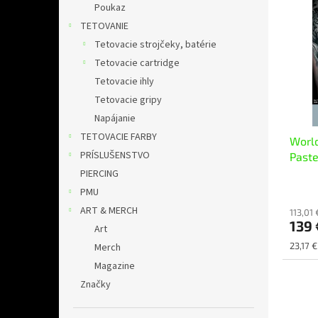
ý
i
l
Poukaz
p
e
TETOVANIE
i
p
Tetovacie strojčeky, batérie
s
r
Tetovacie cartridge
p
o
r
d
Tetovacie ihly
o
u
Tetovacie gripy
d
k
Napájanie
u
t
TETOVACIE FARBY
World
k
o
PRÍSLUŠENSTVO
Paste
t
v
o
PIERCING
v
PMU
ART & MERCH
113,01
139
Art
Jednot
23,17 €
Merch
cena:
Magazine
Značky