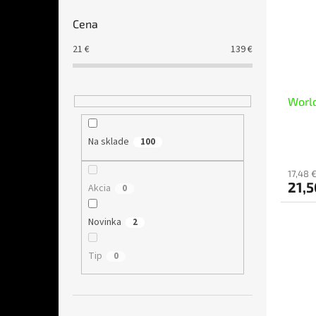
Cena
21
€
139
€
World
Na sklade
100
17,48 
21,
Akcia
0
Novinka
2
Tip
0