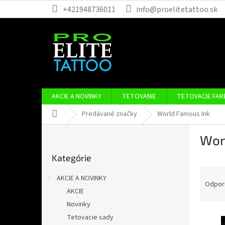
Prejsť
+421948736011
info@proelitetattoo.sk
na
obsah
AKCIE A NOVINKY
TETOVANIE
TETOVACIE FAR
Domov
Predávané značky
World Famous Ink
B
Wor
o
Preskočiť
č
Kategórie
kategórie
n
R
ý
AKCIE A NOVINKY
a
p
Odpor
AKCIE
d
a
Novinky
e
n
V
n
e
Tetovacie sady