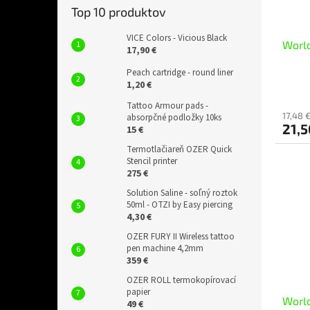
Top 10 produktov
VICE Colors - Vicious Black
World
17,90 €
Peach cartridge - round liner
1,20 €
Tattoo Armour pads -
17,48 
absorpčné podložky 10ks
21,
15 €
Termotlačiareň OZER Quick
Stencil printer
275 €
Solution Saline - soľný roztok
50ml - OTZI by Easy piercing
4,30 €
OZER FURY II Wireless tattoo
pen machine 4,2mm
359 €
OZER ROLL termokopírovací
papier
World
49 €