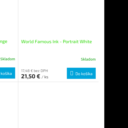
enge
World Famous Ink - Portrait White
Skladom
Skladom
17,48 € bez DPH
 košíka
Do košíka
21,50 €
/ ks