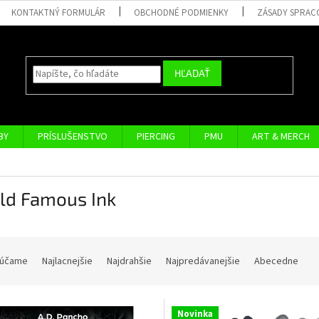
KONTAKTNÝ FORMULÁR
OBCHODNÉ PODMIENKY
ZÁSADY SPRAC
HĽADAŤ
BY
PRÍSLUŠENSTVO
PIERCING
PMU
ART & MERCH
ld Famous Ink
účame
Najlacnejšie
Najdrahšie
Najpredávanejšie
Abecedne
Novinka