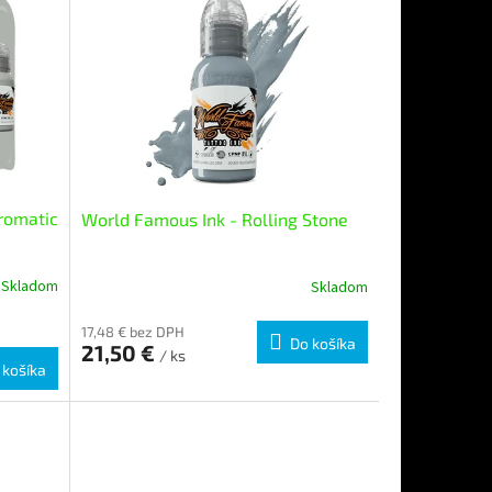
romatic
World Famous Ink - Rolling Stone
Skladom
Skladom
17,48 € bez DPH
Do košíka
21,50 €
/ ks
 košíka