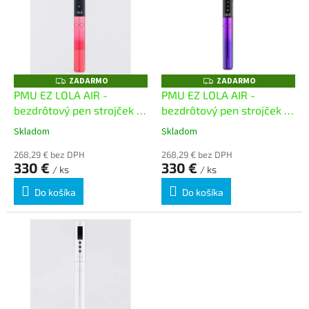
p
r
i
o
s
d
p
u
r
k
o
ZADARMO
ZADARMO
t
Z
Z
A
A
d
PMU EZ LOLA AIR -
PMU EZ LOLA AIR -
o
D
D
u
bezdrôtový pen strojček -
bezdrôtový pen strojček -
A
A
v
R
R
k
PINK
PURPLE
M
M
Skladom
Skladom
t
O
O
o
268,29 € bez DPH
268,29 € bez DPH
330 €
330 €
v
/ ks
/ ks
Do košíka
Do košíka