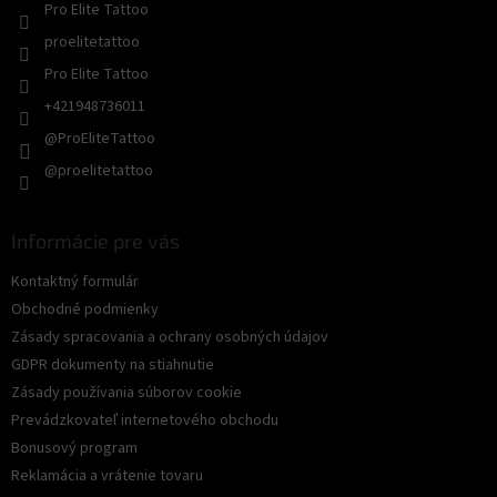
Pro Elite Tattoo
v
k
proelitetattoo
y
Pro Elite Tattoo
v
ý
+421948736011
p
@ProEliteTattoo
i
s
@proelitetattoo
u
Informácie pre vás
Kontaktný formulár
Obchodné podmienky
Zásady spracovania a ochrany osobných údajov
GDPR dokumenty na stiahnutie
Zásady používania súborov cookie
Prevádzkovateľ internetového obchodu
Bonusový program
Reklamácia a vrátenie tovaru