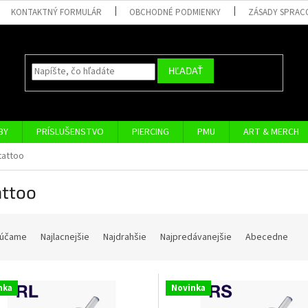
KONTAKTNÝ FORMULÁR
OBCHODNÉ PODMIENKY
ZÁSADY SPRAC
HĽADAŤ
BY
PRÍSLUŠENSTVO
PIERCING
PMU
ART & MERCH
 tattoo
attoo
účame
Najlacnejšie
Najdrahšie
Najpredávanejšie
Abecedne
nka
Novinka