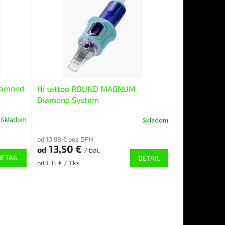
iamond
Hi tattoo ROUND MAGNUM
Diamond System
Skladom
Skladom
od 10,98 € bez DPH
13,50 €
od
/ bal.
DETAIL
DETAIL
Jednotková
od 1,35 € / 1 ks
cena: