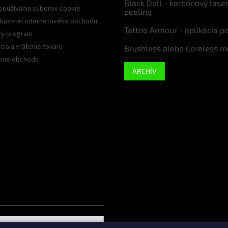
Black Doll - karbónový lase
používania súborov cookie
peeling
kovateľ internetového obchodu
Tattoo Armour - aplikácia p
ý program
ia a vrátenie tovaru
Brushless alebo Coreless m
nie obchodu
ARCHÍV