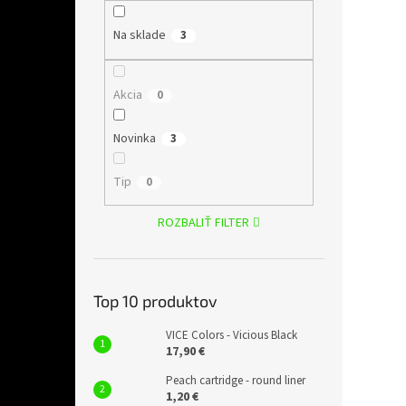
Na sklade
3
Akcia
0
Novinka
3
Tip
0
ROZBALIŤ FILTER
Top 10 produktov
VICE Colors - Vicious Black
17,90 €
Peach cartridge - round liner
1,20 €