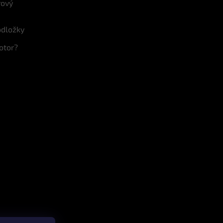
rový
odložky
otor?