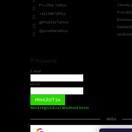
Zásady 
Pro Elite Tattoo
Prevádz
+421948736011
Bonusov
@ProEliteTattoo
Reklamác
@proelitetattoo
Hodnote
Prihlásenie
E-mail
Heslo
PRIHLÁSIŤ SA
Nová registrácia
Zabudnuté heslo
alebo