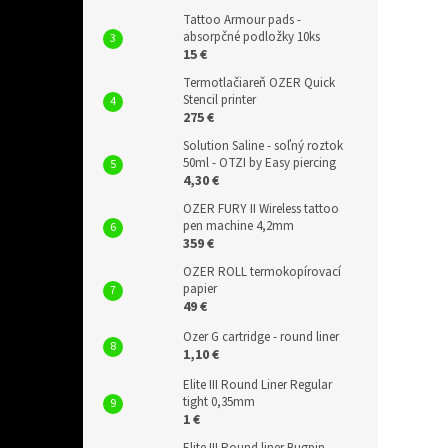
Tattoo Armour pads -
absorpčné podložky 10ks
15 €
Termotlačiareň OZER Quick
Stencil printer
275 €
Solution Saline - soľný roztok
50ml - OTZI by Easy piercing
4,30 €
OZER FURY II Wireless tattoo
pen machine 4,2mm
359 €
OZER ROLL termokopírovací
papier
49 €
Ozer G cartridge - round liner
1,10 €
Elite III Round Liner Regular
tight 0,35mm
1 €