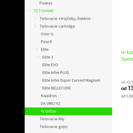
p
e
l
Poukaz
i
p
TETOVANIE
s
r
Tetovacie strojčeky, batérie
p
o
Tetovacie cartridge
r
d
o
u
Ozer G
d
k
Peach
u
t
Elite
Hi t
k
o
Elite 3
Syst
t
v
Elite EVO
o
v
Elite Infini PLUS
Elite Infini Super Curved Magnum
od 10,
1
Elite BELLECODE
od
Kwadron
Jednot
od 1,30
cena:
DA VINCI V2
Hi tattoo
Tetovacie ihly
Tetovacie gripy