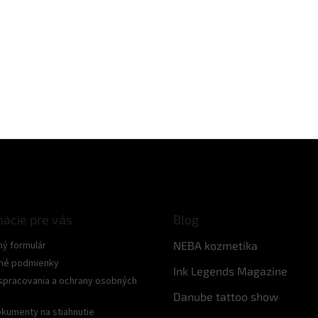
mácie pre vás
Blog
ný formulár
NEBA kozmetika
né podmienky
Ink Legends Magazine
spracovania a ochrany osobných
Danube tattoo show
kumenty na stiahnutie