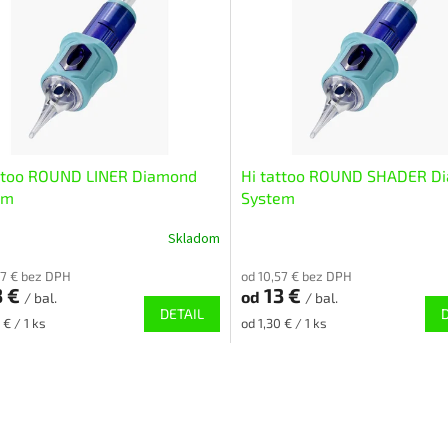
attoo ROUND LINER Diamond
Hi tattoo ROUND SHADER D
em
System
Skladom
57 € bez DPH
od 10,57 € bez DPH
3 €
13 €
od
/ bal.
/ bal.
DETAIL
ková
Jednotková
 € / 1 ks
od 1,30 € / 1 ks
cena:
O
v
l
á
d