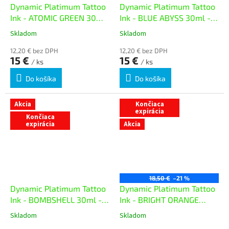
Dynamic Platimum Tattoo
Dynamic Platimum Tattoo
Ink - ATOMIC GREEN 30ml
Ink - BLUE ABYSS 30ml -
- exp. 07/26
exp. 08/26
Skladom
Skladom
12,20 € bez DPH
12,20 € bez DPH
15 €
15 €
/ ks
/ ks
Do košíka
Do košíka
Akcia
Končiaca
expirácia
Končiaca
expirácia
Akcia
18,50 €
–21 %
Dynamic Platimum Tattoo
Dynamic Platimum Tattoo
Ink - BOMBSHELL 30ml -
Ink - BRIGHT ORANGE
exp.08/26
30ml - exp. 05/26
Skladom
Skladom