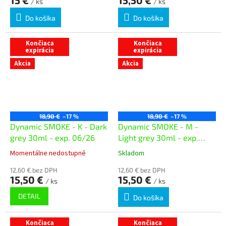
15 €
15,50 €
/ ks
/ ks
Do košíka
Do košíka
Končiaca
Končiaca
expirácia
expirácia
Akcia
Akcia
18,90 €
–17 %
18,90 €
–17 %
Dynamic SMOKE - K - Dark
Dynamic SMOKE - M -
grey 30ml - exp. 06/26
Light grey 30ml - exp.
06/26
Momentálne nedostupné
Skladom
12,60 € bez DPH
12,60 € bez DPH
15,50 €
15,50 €
/ ks
/ ks
DETAIL
Do košíka
Končiaca
Končiaca