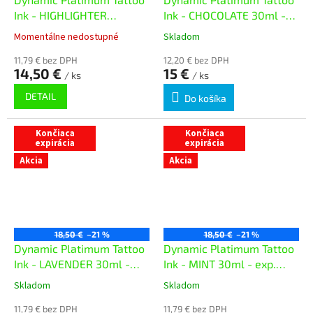
Ink - HIGHLIGHTER
Ink - CHOCOLATE 30ml -
YELLOW 30ml - exp. 5/26
exp.08/26
Momentálne nedostupné
Skladom
11,79 € bez DPH
12,20 € bez DPH
14,50 €
15 €
/ ks
/ ks
DETAIL
Do košíka
Končiaca
Končiaca
expirácia
expirácia
Akcia
Akcia
18,50 €
–21 %
18,50 €
–21 %
Dynamic Platimum Tattoo
Dynamic Platimum Tattoo
Ink - LAVENDER 30ml -
Ink - MINT 30ml - exp.
exp. 07/26
07/26
Skladom
Skladom
11,79 € bez DPH
11,79 € bez DPH