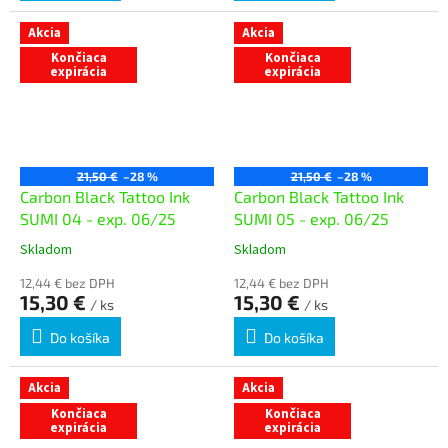
Akcia
Akcia
Končiaca
Končiaca
expirácia
expirácia
21,50 €
–28 %
21,50 €
–28 %
Carbon Black Tattoo Ink
Carbon Black Tattoo Ink
SUMI 04 - exp. 06/25
SUMI 05 - exp. 06/25
Skladom
Skladom
12,44 € bez DPH
12,44 € bez DPH
15,30 €
15,30 €
/ ks
/ ks
Do košíka
Do košíka
Akcia
Akcia
Končiaca
Končiaca
expirácia
expirácia