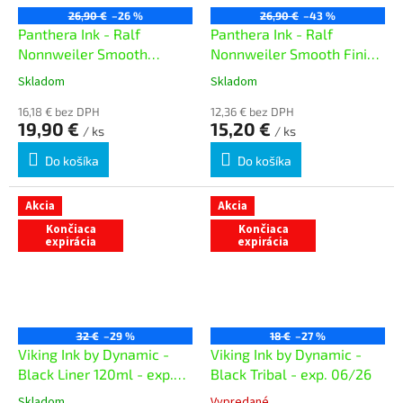
26,90 €
–26 %
26,90 €
–43 %
Panthera Ink - Ralf
Panthera Ink - Ralf
Nonnweiler Smooth
Nonnweiler Smooth Finish
Blending 150ml - exp.
150ml - exp. 04/25
Skladom
Skladom
04/26
16,18 € bez DPH
12,36 € bez DPH
19,90 €
15,20 €
/ ks
/ ks
Do košíka
Do košíka
Akcia
Akcia
Končiaca
Končiaca
expirácia
expirácia
32 €
–29 %
18 €
–27 %
Viking Ink by Dynamic -
Viking Ink by Dynamic -
Black Liner 120ml - exp.
Black Tribal - exp. 06/26
06/26
Skladom
Vypredané