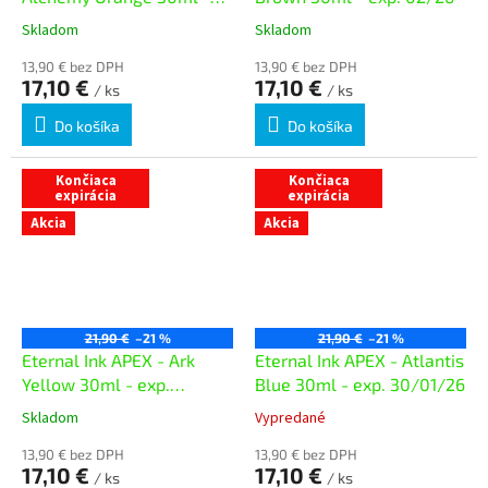
exp. 02/26
Skladom
Skladom
13,90 € bez DPH
13,90 € bez DPH
17,10 €
17,10 €
/ ks
/ ks
Do košíka
Do košíka
Končiaca
Končiaca
expirácia
expirácia
Akcia
Akcia
21,90 €
–21 %
21,90 €
–21 %
Eternal Ink APEX - Ark
Eternal Ink APEX - Atlantis
Yellow 30ml - exp.
Blue 30ml - exp. 30/01/26
31/01/26
Skladom
Vypredané
13,90 € bez DPH
13,90 € bez DPH
17,10 €
17,10 €
/ ks
/ ks