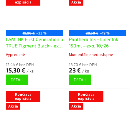
expirácia
Akcia
19,90 €
–23 %
28,50 €
–19 %
I AM INK First Generation 6
Panthera Ink - Liner Ink
TRUE Pigment Black - exp.
150ml - exp. 10/26
07/25
Vypredané
Momentálne nedostupné
12,44 € bez DPH
18,70 € bez DPH
15,30 €
23 €
/ ks
/ ks
DETAIL
DETAIL
Končiaca
Končiaca
expirácia
expirácia
Akcia
Akcia