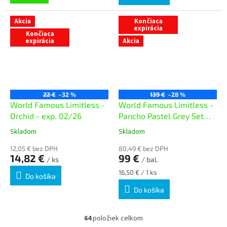
Akcia
Končiaca
expirácia
Končiaca
expirácia
Akcia
22 €
–32 %
139 €
–28 %
World Famous Limitless -
World Famous Limitless -
Orchid - exp. 02/26
Pancho Pastel Grey Set
(6x 30 ml v2) - exp.
Skladom
Skladom
12,05 € bez DPH
80,49 € bez DPH
14,82 €
99 €
/ ks
/ bal.
Jednotková
16,50 € / 1 ks
Do košíka
cena:
Do košíka
64
položiek celkom
O