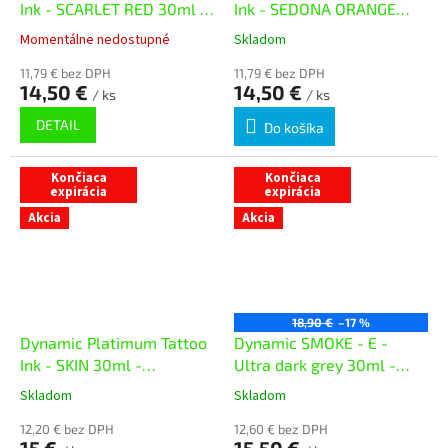
Ink - SCARLET RED 30ml -
Ink - SEDONA ORANGE
exp. 07/26
30ml - exp. 07/26
Momentálne nedostupné
Skladom
11,79 € bez DPH
11,79 € bez DPH
14,50 €
14,50 €
/ ks
/ ks
DETAIL
Do košíka
Končiaca
Končiaca
expirácia
expirácia
Akcia
Akcia
18,90 €
–17 %
Dynamic Platimum Tattoo
Dynamic SMOKE - E -
Ink - SKIN 30ml -
Ultra dark grey 30ml -
exp.08/26
exp. 06/26
Skladom
Skladom
12,20 € bez DPH
12,60 € bez DPH