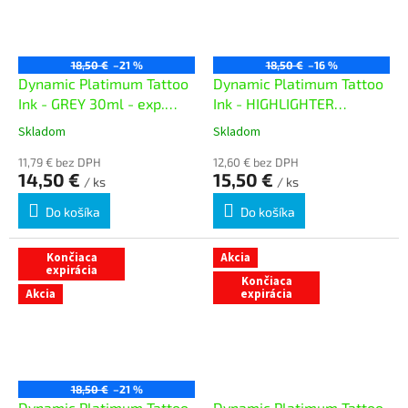
18,50 €
–21 %
18,50 €
–16 %
Dynamic Platimum Tattoo
Dynamic Platimum Tattoo
Ink - GREY 30ml - exp.
Ink - HIGHLIGHTER
05/26
YELLOW 30ml - exp.
Skladom
Skladom
02/27
11,79 € bez DPH
12,60 € bez DPH
14,50 €
15,50 €
/ ks
/ ks
Do košíka
Do košíka
Končiaca
Akcia
expirácia
Končiaca
Akcia
expirácia
18,50 €
–21 %
Dynamic Platimum Tattoo
Dynamic Platimum Tattoo