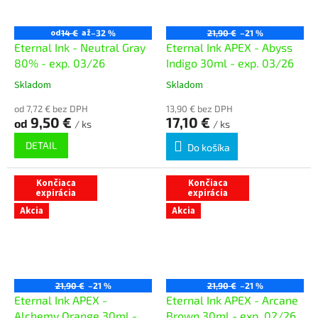
od
až
14 €
–32 %
21,90 €
–21 %
Eternal Ink - Neutral Gray
Eternal Ink APEX - Abyss
80% - exp. 03/26
Indigo 30ml - exp. 03/26
Skladom
Skladom
od 7,72 € bez DPH
13,90 € bez DPH
9,50 €
17,10 €
od
/ ks
/ ks
DETAIL
Do košíka
Končiaca
Končiaca
expirácia
expirácia
Akcia
Akcia
21,90 €
–21 %
21,90 €
–21 %
Eternal Ink APEX -
Eternal Ink APEX - Arcane
Alchemy Orange 30ml -
Brown 30ml - exp. 02/26