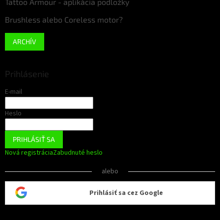
Tattoo Armour - aplikácia podložky
Brushless alebo Coreless motor?
ARCHÍV
Prihlásenie
E-mail
Heslo
PRIHLÁSIŤ SA
Nová registrácia
Zabudnuté heslo
alebo
Prihlásiť sa cez Google