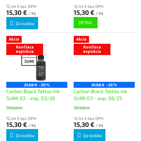
o
12,44 € bez DPH
12,44 € bez DPH
15,30 €
15,30 €
v
/ ks
/ ks
DETAIL
Do košíka
Akcia
Akcia
Končiaca
Končiaca
expirácia
expirácia
21,50 €
–28 %
21,50 €
–28 %
Carbon Black Tattoo Ink
Carbon Black Tattoo Ink
SUMI 03 - exp. 03/26
SUMI 03 - exp. 06/25
Skladom
Skladom
12,44 € bez DPH
12,44 € bez DPH
15,30 €
15,30 €
/ ks
/ ks
Do košíka
Do košíka