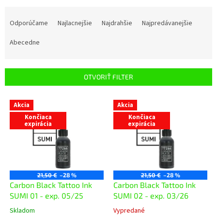
R
a
Odporúčame
Najlacnejšie
Najdrahšie
Najpredávanejšie
d
e
Abecedne
n
i
e
OTVORIŤ FILTER
p
r
V
Akcia
Akcia
o
ý
d
Končiaca
Končiaca
p
expirácia
expirácia
u
i
k
s
t
p
o
r
v
o
21,50 €
–28 %
21,50 €
–28 %
d
Carbon Black Tattoo Ink
Carbon Black Tattoo Ink
u
SUMI 01 - exp. 05/25
SUMI 02 - exp. 03/26
k
Skladom
Vypredané
t