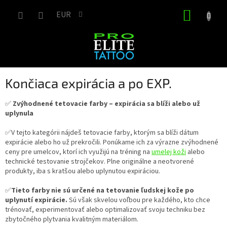
Prejsť
NÁKUP
na
EUR
obsah
KOŠÍK
Končiaca expirácia a po EXP.
✅
Zvýhodnené tetovacie farby – expirácia sa blíži alebo už
uplynula
✅V tejto kategórii nájdeš tetovacie farby, ktorým sa blíži dátum
expirácie alebo ho už prekročili. Ponúkame ich za výrazne zvýhodnené
ceny pre umelcov, ktorí ich využijú na tréning na
umelej koži
alebo
technické testovanie strojčekov. Plne originálne a neotvorené
produkty, iba s kratšou alebo uplynutou expiráciou.
✅
Tieto farby nie sú určené na tetovanie ľudskej kože po
uplynutí expirácie.
Sú však skvelou voľbou pre každého, kto chce
trénovať, experimentovať alebo optimalizovať svoju techniku bez
zbytočného plytvania kvalitným materiálom.