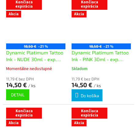
Končiaca
Končiaca
expirácia
expirácia
Akcia
Akcia
18,50 €
–21 %
18,50 €
–21 %
Dynamic Platimum Tattoo
Dynamic Platimum Tattoo
Ink - NUDE 30ml - exp.
Ink - PINK 30ml - exp.
07/26
05/26
Momentálne nedostupné
Skladom
11,79 € bez DPH
11,79 € bez DPH
14,50 €
14,50 €
/ ks
/ ks
DETAIL
Do košíka
Končiaca
Končiaca
expirácia
expirácia
Akcia
Akcia