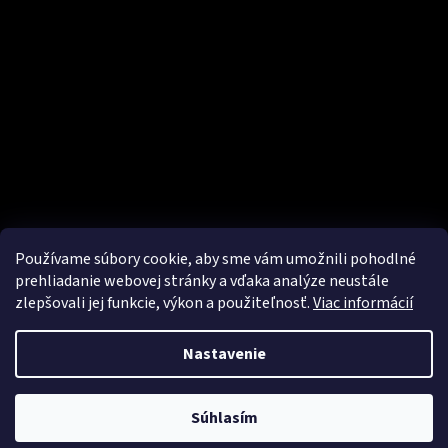
Používame súbory cookie, aby sme vám umožnili pohodlné
prehliadanie webovej stránky a vďaka analýze neustále
zlepšovali jej funkcie, výkon a použiteľnosť.
Viac informácií
Vytvoril Shoptet
Nastavenie
Copyright 2026
Pro Elite Tattoo
. Všetky práva vyhradené.
Súhlasím
Odstúpiť od zmluvy