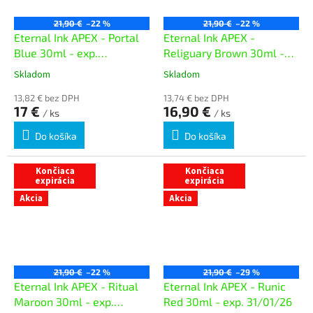
21,90 €
–22 %
21,90 €
–22 %
Eternal Ink APEX - Portal
Eternal Ink APEX -
Blue 30ml - exp.
Religuary Brown 30ml -
07/02/26
exp. 02/02/26
Skladom
Skladom
13,82 € bez DPH
13,74 € bez DPH
17 €
16,90 €
/ ks
/ ks
Do košíka
Do košíka
Končiaca
Končiaca
expirácia
expirácia
Akcia
Akcia
21,90 €
–22 %
21,90 €
–29 %
Eternal Ink APEX - Ritual
Eternal Ink APEX - Runic
Maroon 30ml - exp.
Red 30ml - exp. 31/01/26