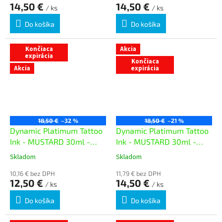
14,50 €
14,50 €
/ ks
/ ks
Do košíka
Do košíka
Končiaca
Akcia
expirácia
Končiaca
Akcia
expirácia
18,50 €
–32 %
18,50 €
–21 %
Dynamic Platimum Tattoo
Dynamic Platimum Tattoo
Ink - MUSTARD 30ml -
Ink - MUSTARD 30ml -
exp. 05/26
exp. 10/26
Skladom
Skladom
10,16 € bez DPH
11,79 € bez DPH
12,50 €
14,50 €
/ ks
/ ks
Do košíka
Do košíka