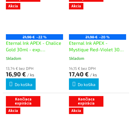
Akcia
Akcia
21,90 €
–22 %
21,90 €
–20 %
Eternal Ink APEX - Chalice
Eternal Ink APEX -
Gold 30ml - exp.
Mystique Red-Violet 30ml
06/02/26
- exp. 08/03/26
Skladom
Skladom
13,74 € bez DPH
14,15 € bez DPH
16,90 €
17,40 €
/ ks
/ ks
Do košíka
Do košíka
Končiaca
Končiaca
expirácia
expirácia
Akcia
Akcia