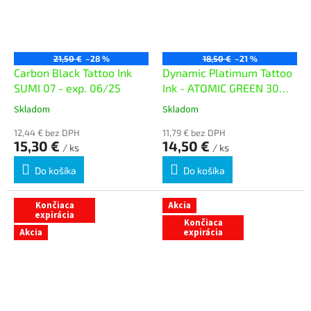
21,50 €
–28 %
18,50 €
–21 %
Carbon Black Tattoo Ink
Dynamic Platimum Tattoo
SUMI 07 - exp. 06/25
Ink - ATOMIC GREEN 30ml
- exp. 05/26
Skladom
Skladom
12,44 € bez DPH
11,79 € bez DPH
15,30 €
14,50 €
/ ks
/ ks
Do košíka
Do košíka
Končiaca
Akcia
expirácia
Končiaca
Akcia
expirácia