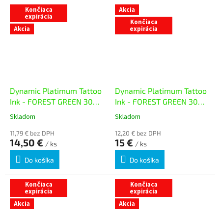
Končiaca
Akcia
expirácia
Končiaca
Akcia
expirácia
Dynamic Platimum Tattoo
Dynamic Platimum Tattoo
Ink - FOREST GREEN 30ml
Ink - FOREST GREEN 30ml
- exp. 08/26
exp.09/26
Skladom
Skladom
11,79 € bez DPH
12,20 € bez DPH
14,50 €
15 €
/ ks
/ ks
Do košíka
Do košíka
Končiaca
Končiaca
expirácia
expirácia
Akcia
Akcia