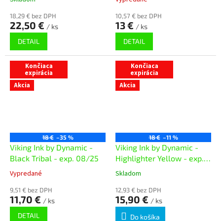
18,29 € bez DPH
10,57 € bez DPH
22,50 €
13 €
/ ks
/ ks
DETAIL
DETAIL
Končiaca
Končiaca
expirácia
expirácia
Akcia
Akcia
18 €
–35 %
18 €
–11 %
Viking Ink by Dynamic -
Viking Ink by Dynamic -
Black Tribal - exp. 08/25
Highlighter Yellow - exp.
08/26
Vypredané
Skladom
9,51 € bez DPH
12,93 € bez DPH
11,70 €
15,90 €
/ ks
/ ks
DETAIL
Do košíka