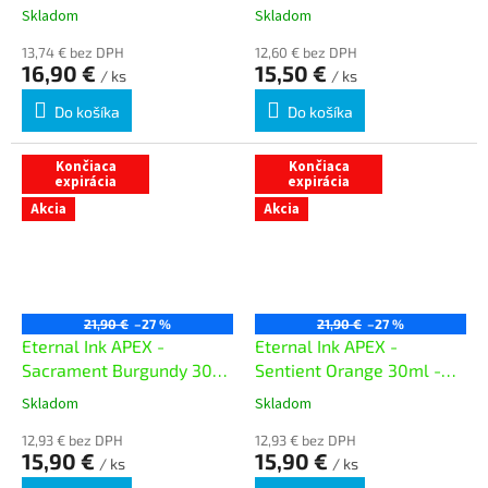
06/02/26
Skladom
Skladom
13,74 € bez DPH
12,60 € bez DPH
16,90 €
15,50 €
/ ks
/ ks
Do košíka
Do košíka
Končiaca
Končiaca
expirácia
expirácia
Akcia
Akcia
21,90 €
–27 %
21,90 €
–27 %
Eternal Ink APEX -
Eternal Ink APEX -
Sacrament Burgundy 30ml
Sentient Orange 30ml -
- exp. 01/02/26
exp. 29/01/26
Skladom
Skladom
12,93 € bez DPH
12,93 € bez DPH
15,90 €
15,90 €
/ ks
/ ks