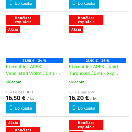
Do košíka
Do košíka
Končiaca
Končiaca
expirácia
expirácia
Akcia
Akcia
21,90 €
–24 %
21,90 €
–26 %
Eternal Ink APEX -
Eternal Ink APEX - Void
Venerated Violet 30ml -
Turquoise 30ml - exp.
exp. 07/03/26
06/02/26
Skladom
Skladom
13,41 € bez DPH
13,17 € bez DPH
16,50 €
16,20 €
/ ks
/ ks
Do košíka
Do košíka
Akcia
Končiaca
expirácia
Končiaca