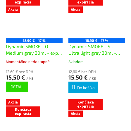
expirácia
expirácia
Akcia
Akcia
18,90 €
–17 %
18,90 €
–17 %
Dynamic SMOKE - O -
Dynamic SMOKE - S -
Medium grey 30ml - exp.
Ultra light grey 30ml -
06/26
exp. 06/26
Momentálne nedostupné
Skladom
12,60 € bez DPH
12,60 € bez DPH
15,50 €
15,50 €
/ ks
/ ks
DETAIL
Do košíka
Akcia
Končiaca
expirácia
Končiaca
expirácia
Akcia