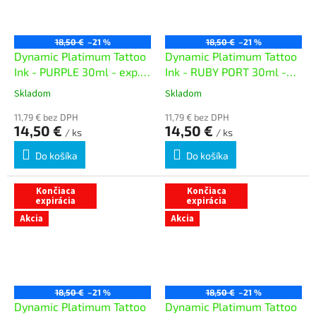
18,50 €
–21 %
18,50 €
–21 %
Dynamic Platimum Tattoo
Dynamic Platimum Tattoo
Ink - PURPLE 30ml - exp.
Ink - RUBY PORT 30ml -
07/26
exp. 07/26
Skladom
Skladom
11,79 € bez DPH
11,79 € bez DPH
14,50 €
14,50 €
/ ks
/ ks
Do košíka
Do košíka
Končiaca
Končiaca
expirácia
expirácia
Akcia
Akcia
18,50 €
–21 %
18,50 €
–21 %
Dynamic Platimum Tattoo
Dynamic Platimum Tattoo