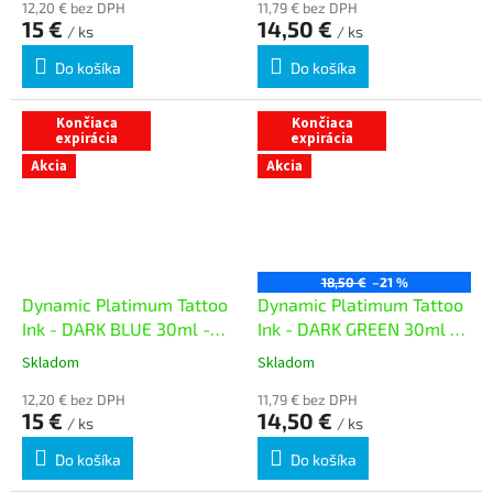
12,20 € bez DPH
11,79 € bez DPH
15 €
14,50 €
/ ks
/ ks
Do košíka
Do košíka
Končiaca
Končiaca
expirácia
expirácia
Akcia
Akcia
18,50 €
–21 %
Dynamic Platimum Tattoo
Dynamic Platimum Tattoo
Ink - DARK BLUE 30ml -
Ink - DARK GREEN 30ml -
exp. 08/26
exp. 09/26
Skladom
Skladom
12,20 € bez DPH
11,79 € bez DPH
15 €
14,50 €
/ ks
/ ks
Do košíka
Do košíka