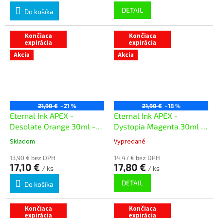
DETAIL
Do košíka
Končiaca
Končiaca
expirácia
expirácia
Akcia
Akcia
21,90 €
–21 %
21,90 €
–18 %
Eternal Ink APEX -
Eternal Ink APEX -
Desolate Orange 30ml -
Dystopia Magenta 30ml -
exp. 05/02/26
exp. 11/03/26
Skladom
Vypredané
13,90 € bez DPH
14,47 € bez DPH
17,10 €
17,80 €
/ ks
/ ks
DETAIL
Do košíka
Končiaca
Končiaca
expirácia
expirácia