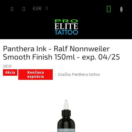
Prejsť
NÁKUP
na
EUR
obsah
KOŠÍK
Panthera Ink - Ralf Nonnweiler
Smooth Finish 150ml - exp. 04/25
1810
Akcia
Končiaca
Značka:
Panthera tattoo
expirácia