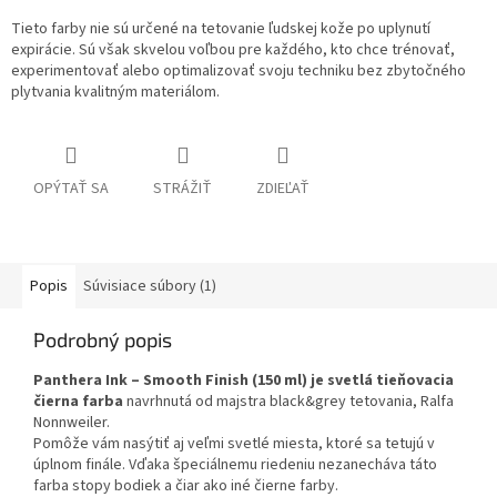
Tieto farby nie sú určené na tetovanie ľudskej kože po uplynutí
expirácie. Sú však skvelou voľbou pre každého, kto chce trénovať,
experimentovať alebo optimalizovať svoju techniku bez zbytočného
plytvania kvalitným materiálom.
OPÝTAŤ SA
STRÁŽIŤ
ZDIEĽAŤ
Popis
Súvisiace súbory (1)
Podrobný popis
Panthera Ink – Smooth Finish (150 ml) je svetlá tieňovacia
čierna farba
navrhnutá od majstra black&grey tetovania, Ralfa
Nonnweiler.
Pomôže vám nasýtiť aj veľmi svetlé miesta, ktoré sa tetujú v
úplnom finále. Vďaka špeciálnemu riedeniu nezanecháva táto
farba stopy bodiek a čiar ako iné čierne farby.