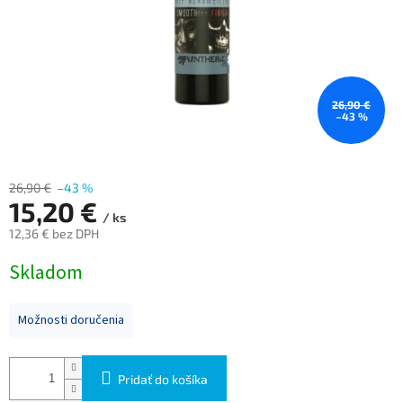
26,90 €
–43 %
26,90 €
–43 %
15,20 €
/ ks
12,36 € bez DPH
Jednotková
Skladom
cena:
Možnosti doručenia
Pridať do košíka