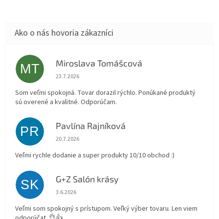
Miroslava Tomášcová
MT
Hodnotenie obchodu je 5 z 5 hviezdičiek.
23.7.2026
Som veľmi spokojná. Tovar dorazil rýchlo. Ponúkané produktý
sú overené a kvalitné. Odporúčam.
Pavlína Rajníková
PR
Hodnotenie obchodu je 5 z 5 hviezdičiek.
20.7.2026
Veľmi rychle dodanie a super produkty 10/10 obchod :)
G+Z Salón krásy
SK
Hodnotenie obchodu je 5 z 5 hviezdičiek.
3.6.2026
Veľmi som spokojný s prístupom. Veľký výber tovaru. Len viem
odporúčat. 👌👍