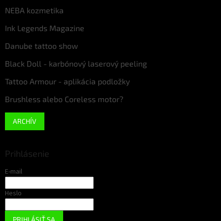
NEBA kozmetika
Ink Legends Magazine
Danube tattoo show
Black Doll - karbónový laserový peeling
Tattoo Armour - aplikácia podložky
Brushless alebo Coreless motor?
ARCHÍV
Prihlásenie
E-mail
Heslo
PRIHLÁSIŤ SA