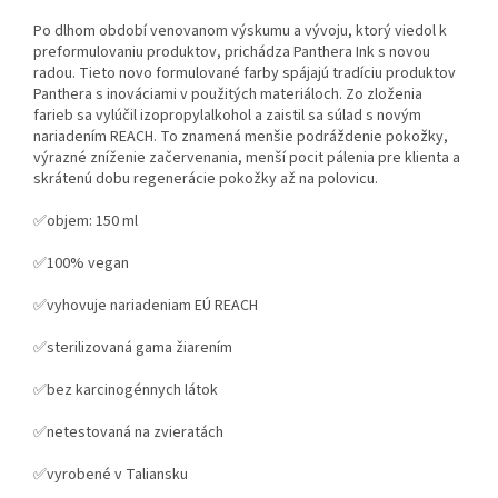
Po dlhom období venovanom výskumu a vývoju, ktorý viedol k
preformulovaniu produktov, prichádza Panthera Ink s novou
radou. Tieto novo formulované farby spájajú tradíciu produktov
Panthera s inováciami v použitých materiáloch. Zo zloženia
farieb sa vylúčil izopropylalkohol a zaistil sa súlad s novým
nariadením REACH. To znamená menšie podráždenie pokožky,
výrazné zníženie začervenania, menší pocit pálenia pre klienta a
skrátenú dobu regenerácie pokožky až na polovicu.
✅objem: 150 ml
✅100% vegan
✅vyhovuje nariadeniam EÚ REACH
✅sterilizovaná gama žiarením
✅bez karcinogénnych látok
✅netestovaná na zvieratách
✅vyrobené v Taliansku