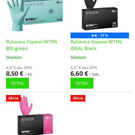
p
r
i
o
s
d
p
u
r
k
o
t
8 €
–17 %
d
Rukavice Espeon NITRIL
Rukavice Espeon NITRIL
o
u
BIO green
IDEAL Black
v
k
Skladom
Skladom
t
o
6,91 € bez DPH
5,37 € bez DPH
8,50 €
6,60 €
v
/ ks
/ bal.
DETAIL
DETAIL
Akcia
Akcia