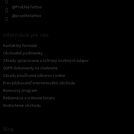
p
@ProEliteTattoo
i
s
@proelitetattoo
u
Informácie pre vás
Kontaktný formulár
Obchodné podmienky
Zásady spracovania a ochrany osobných údajov
GDPR dokumenty na stiahnutie
Zásady používania súborov cookie
Prevádzkovateľ internetového obchodu
Bonusový program
Reklamácia a vrátenie tovaru
Hodnotenie obchodu
Blog