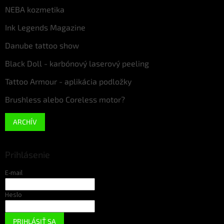
NEBA kozmetika
Ink Legends Magazine
Danube tattoo show
Black Doll - karbónový laserový peeling
Tattoo Armour - aplikácia podložky
Brushless alebo Coreless motor?
ARCHÍV
Prihlásenie
E-mail
Heslo
PRIHLÁSIŤ SA