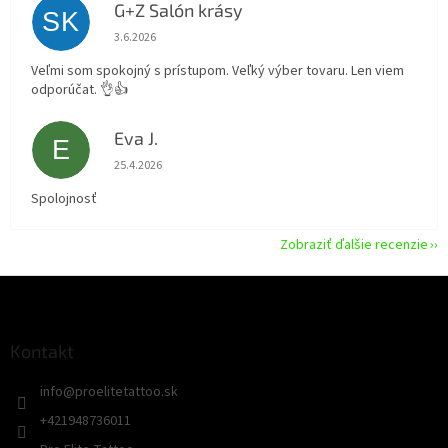
G+Z Salón krásy
SK
Hodnotenie obchodu je 5 z 5 hviezdičiek.
3.6.2026
Veľmi som spokojný s prístupom. Veľký výber tovaru. Len viem
odporúčat. 👌👍
Eva J.
E
Hodnotenie obchodu je 5 z 5 hviezdičiek.
25.4.2026
Spolojnosť
Zobraziť ďalšie recenzie
Z
á
p
ä
Kontakt
t
info
@
proelitetattoo.sk
i
e
+421948736011