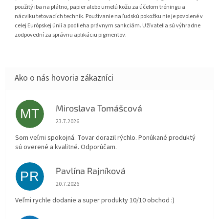
použitý iba na plátno, papier alebo umelú kožu za účelom tréningu a
nácviku tetovacích techník. Používanie na ľudskú pokožku nie je povolené v
celej Európskej únií a podlieha právnym sankciám. Užívatelia sú výhradne
zodpovední za správnu aplikáciu pigmentov.
Miroslava Tomášcová
MT
Hodnotenie obchodu je 5 z 5 hviezdičiek.
23.7.2026
Som veľmi spokojná. Tovar dorazil rýchlo. Ponúkané produktý
sú overené a kvalitné. Odporúčam.
Pavlína Rajníková
PR
Hodnotenie obchodu je 5 z 5 hviezdičiek.
20.7.2026
Veľmi rychle dodanie a super produkty 10/10 obchod :)