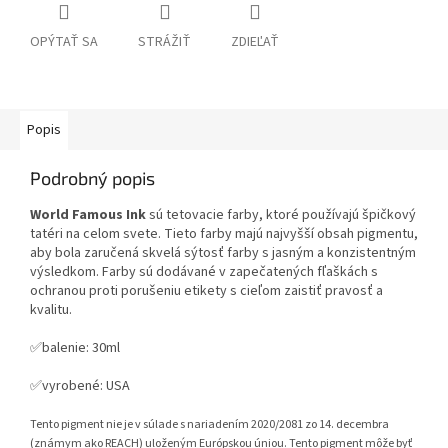
OPÝTAŤ SA
STRÁŽIŤ
ZDIEĽAŤ
Popis
Podrobný popis
World Famous Ink
sú tetovacie farby, ktoré používajú špičkový
tatéri na celom svete. Tieto farby majú najvyšší obsah pigmentu,
aby bola zaručená skvelá sýtosť farby s jasným a konzistentným
výsledkom. Farby sú dodávané v zapečatených fľaškách s
ochranou proti porušeniu etikety s cieľom zaistiť pravosť a
kvalitu.
✅balenie: 30ml
✅vyrobené: USA
Tento pigment nie je v súlade s nariadením 2020/2081 zo 14. decembra
(známym ako REACH) uloženým Európskou úniou. Tento pigment môže byť