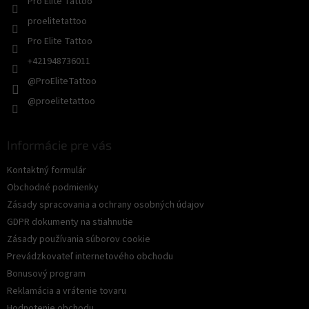
Pro Elite Tattoo
proelitetattoo
Pro Elite Tattoo
+421948736011
@ProEliteTattoo
@proelitetattoo
Informácie pre vás
Kontaktný formulár
Obchodné podmienky
Zásady spracovania a ochrany osobných údajov
GDPR dokumenty na stiahnutie
Zásady používania súborov cookie
Prevádzkovateľ internetového obchodu
Bonusový program
Reklamácia a vrátenie tovaru
Hodnotenie obchodu