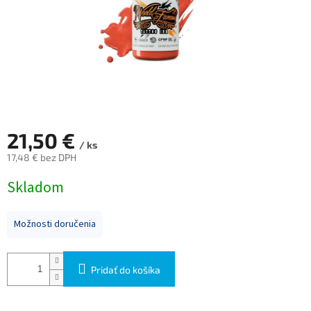
21,50 €
/ ks
17,48 € bez DPH
Jednotková
Skladom
cena:
Možnosti doručenia
Pridať do košíka