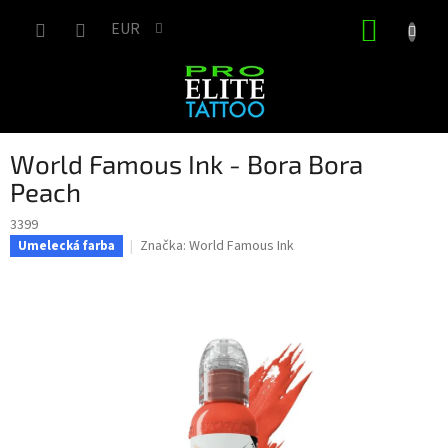
Prejsť
NÁKUP
na
EUR
obsah
KOŠÍK
World Famous Ink - Bora Bora
Peach
3399
Značka:
World Famous Ink
Umelecká farba