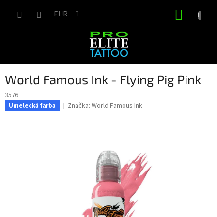
Prejsť
NÁKUP
na
EUR
obsah
KOŠÍK
World Famous Ink - Flying Pig Pink
3576
Značka:
World Famous Ink
Umelecká farba