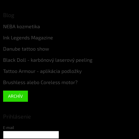
Blog
NEBA kozmetika
Ink Legends Magazine
Danube tattoo show
Black Doll - karbónový laserový peeling
Tattoo Armour - aplikácia podložky
Brushless alebo Coreless motor?
ARCHÍV
Prihlásenie
E-mail