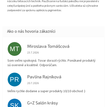
nácviku tetovacích techník. Používanie na ľudskú pokožku nie je povolené v
celej Európskej únií a podlieha právnym sankciám. Užívatelia sú výhradne
zodpovední za správnu aplikáciu pigmentov.
Miroslava Tomášcová
MT
Hodnotenie obchodu je 5 z 5 hviezdičiek.
23.7.2026
Som veľmi spokojná. Tovar dorazil rýchlo. Ponúkané produktý
sú overené a kvalitné. Odporúčam.
Pavlína Rajníková
PR
Hodnotenie obchodu je 5 z 5 hviezdičiek.
20.7.2026
Veľmi rychle dodanie a super produkty 10/10 obchod :)
G+Z Salón krásy
SK