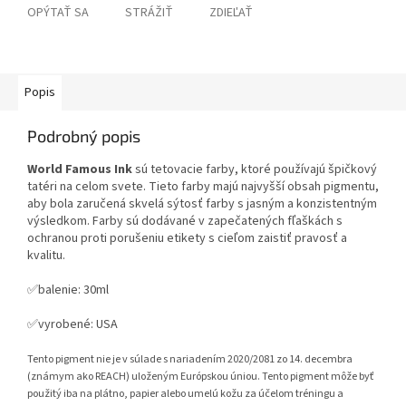
OPÝTAŤ SA
STRÁŽIŤ
ZDIEĽAŤ
Popis
Podrobný popis
World Famous Ink
sú tetovacie farby, ktoré používajú špičkový
tatéri na celom svete. Tieto farby majú najvyšší obsah pigmentu,
aby bola zaručená skvelá sýtosť farby s jasným a konzistentným
výsledkom. Farby sú dodávané v zapečatených fľaškách s
ochranou proti porušeniu etikety s cieľom zaistiť pravosť a
kvalitu.
✅balenie: 30ml
✅vyrobené: USA
Tento pigment nie je v súlade s nariadením 2020/2081 zo 14. decembra
(známym ako REACH) uloženým Európskou úniou. Tento pigment môže byť
použitý iba na plátno, papier alebo umelú kožu za účelom tréningu a