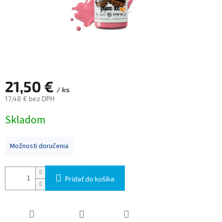
21,50 €
/ ks
17,48 € bez DPH
Jednotková
Skladom
cena:
Možnosti doručenia
Pridať do košíka