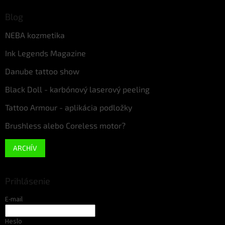
Blog
NEBA kozmetika
Ink Legends Magazine
Danube tattoo show
Black Doll - karbónový laserový peeling
Tattoo Armour - aplikácia podložky
Brushless alebo Coreless motor?
ARCHÍV
Prihlásenie
E-mail
Heslo