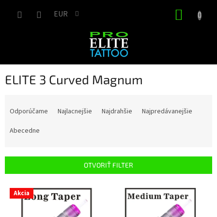
Prejsť
NÁKUP
na
EUR
obsah
KOŠÍK
ELITE 3 Curved Magnum
R
a
Odporúčame
Najlacnejšie
Najdrahšie
Najpredávanejšie
d
e
Abecedne
n
i
e
OTVORIŤ FILTER
p
r
V
Akcia
o
ý
d
p
u