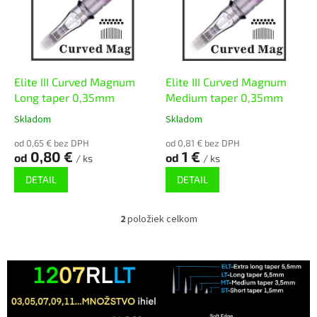
i
k
s
t
p
o
r
v
o
d
Elite III Curved Magnum
Elite III Curved Magnum
u
Long taper 0,35mm
Medium taper 0,35mm
k
Skladom
Skladom
t
o
od 0,65 € bez DPH
od 0,81 € bez DPH
0,80 €
1 €
od
od
v
/ ks
/ ks
DETAIL
DETAIL
2
položiek celkom
O
v
l
á
d
a
c