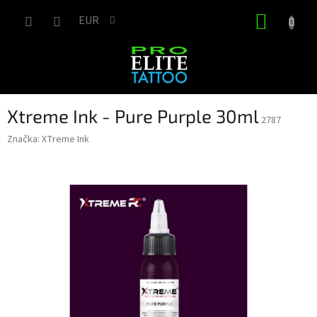
Prejsť
NÁKUP
na
EUR
obsah
KOŠÍK
Xtreme Ink - Pure Purple 30ml
2787
Značka:
XTreme Ink