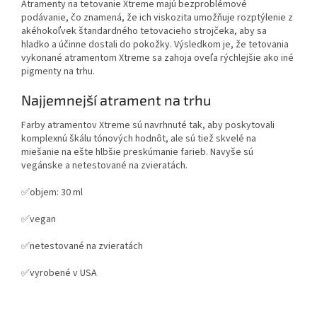
Atramenty na tetovanie Xtreme majú bezproblémové
podávanie, čo znamená, že ich viskozita umožňuje rozptýlenie z
akéhokoľvek štandardného tetovacieho strojčeka, aby sa
hladko a účinne dostali do pokožky. Výsledkom je, že tetovania
vykonané atramentom Xtreme sa zahoja oveľa rýchlejšie ako iné
pigmenty na trhu.
Najjemnejší atrament na trhu
Farby atramentov Xtreme sú navrhnuté tak, aby poskytovali
komplexnú škálu tónových hodnôt, ale sú tiež skvelé na
miešanie na ešte hlbšie preskúmanie farieb. Navyše sú
vegánske a netestované na zvieratách.
✅objem: 30 ml
✅vegan
✅netestované na zvieratách
✅vyrobené v USA