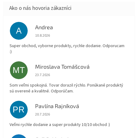
Andrea
A
Hodnotenie obchodu je 5 z 5 hviezdičiek.
10.8.2026
Super obchod, vyborne produkty, rychle dodanie. Odporucam
:)
Miroslava Tomášcová
MT
Hodnotenie obchodu je 5 z 5 hviezdičiek.
23.7.2026
Som veľmi spokojná. Tovar dorazil rýchlo. Ponúkané produktý
sú overené a kvalitné. Odporúčam.
Pavlína Rajníková
PR
Hodnotenie obchodu je 5 z 5 hviezdičiek.
20.7.2026
Veľmi rychle dodanie a super produkty 10/10 obchod :)