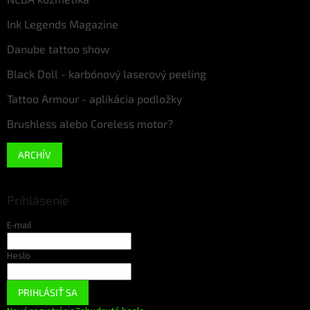
Ink Legends Magazine
Danube tattoo show
Black Doll - karbónový laserový peeling
Tattoo Armour - aplikácia podložky
Brushless alebo Coreless motor?
ARCHÍV
Prihlásenie
E-mail
Heslo
PRIHLÁSIŤ SA