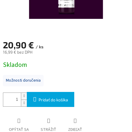
20,90 €
/ ks
16,99 € bez DPH
Jednotková
Skladom
cena:
Možnosti doručenia
Pridať do košíka
OPÝTAŤ SA
STRÁŽIŤ
ZDIEĽAŤ