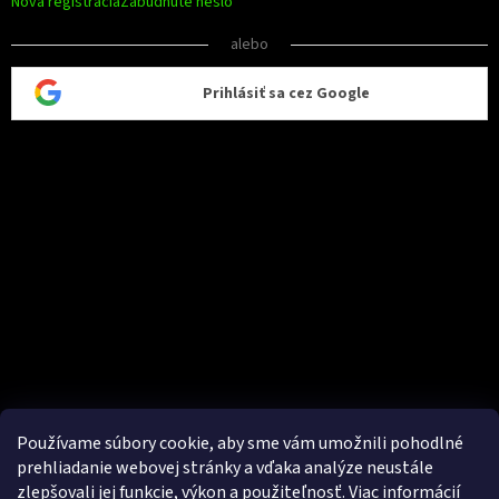
Nová registrácia
Zabudnuté heslo
alebo
Prihlásiť sa cez Google
Používame súbory cookie, aby sme vám umožnili pohodlné
prehliadanie webovej stránky a vďaka analýze neustále
zlepšovali jej funkcie, výkon a použiteľnosť.
Viac informácií
Vytvoril Shoptet