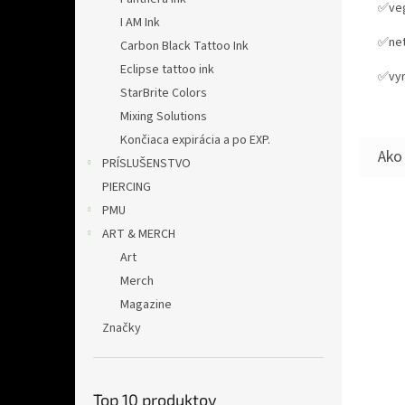
✅ve
I AM Ink
✅net
Carbon Black Tattoo Ink
Eclipse tattoo ink
✅vyr
StarBrite Colors
Mixing Solutions
Končiaca expirácia a po EXP.
PRÍSLUŠENSTVO
PIERCING
PMU
ART & MERCH
Art
Merch
Magazine
Značky
Top 10 produktov