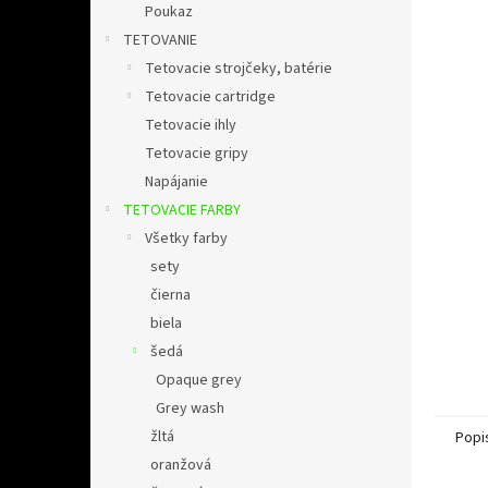
l
Poukaz
TETOVANIE
Tetovacie strojčeky, batérie
Tetovacie cartridge
Tetovacie ihly
Tetovacie gripy
Napájanie
TETOVACIE FARBY
Všetky farby
sety
čierna
biela
šedá
Opaque grey
Grey wash
žltá
Popi
oranžová