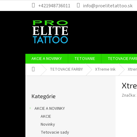
Prejsť
+421948736011
info@proelitetattoo.sk
na
obsah
AKCIE A NOVINKY
TETOVANIE
TETOVACIE FAR
Domov
TETOVACIE FARBY
XTreme Ink
Xtrem
B
Xtre
o
Preskočiť
č
Značka:
Kategórie
kategórie
n
ý
AKCIE A NOVINKY
p
AKCIE
a
Novinky
n
e
Tetovacie sady