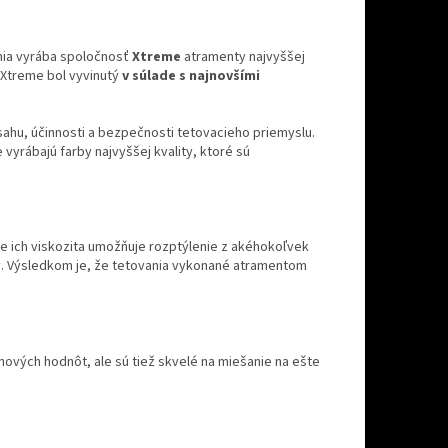
nia vyrába spoločnosť
Xtreme
atramenty najvyššej
 Xtreme bol vyvinutý
v súlade s najnovšími
sahu, účinnosti a bezpečnosti tetovacieho priemyslu.
vyrábajú farby najvyššej kvality, ktoré sú
 ich viskozita umožňuje rozptýlenie z akéhokoľvek
y. Výsledkom je, že tetovania vykonané atramentom
ových hodnôt, ale sú tiež skvelé na miešanie na ešte