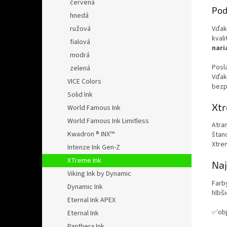
červená
Pod
hnedá
Vďak
ružová
kval
fialová
nari
modrá
Posl
zelená
Vďak
VICE Colors
bezp
Solid Ink
Xtr
World Famous Ink
World Famous Ink Limitless
Atra
Kwadron ® INX™
štan
Xtrem
Intenze Ink Gen-Z
XTreme Ink
Naj
Viking Ink by Dynamic
Farb
Dynamic Ink
hlbš
Eternal Ink APEX
✅obj
Eternal Ink
Panthera Ink