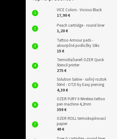
VICE Colors - Vicious Black
17,90 €
Peach cartridge - round liner
1,20 €
Tattoo Armour pads -
absorpčné podložky 10ks
15 €
Termotlačiareň OZER Quick
Stencil printer
275 €
Solution Saline - soľný roztok
50ml - OTZI by Easy piercing
4,30 €
OZER FURY II Wireless tattoo
pen machine 4,2mm
359 €
OZER ROLL termokopírovací
papier
49 €
Ozer G cartridge - round liner