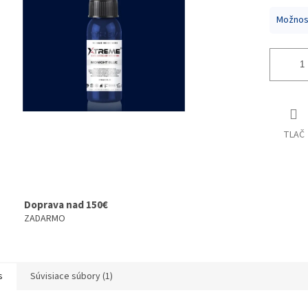
Možnost
TLAČ
Doprava nad 150€
ZADARMO
s
Súvisiace súbory (1)