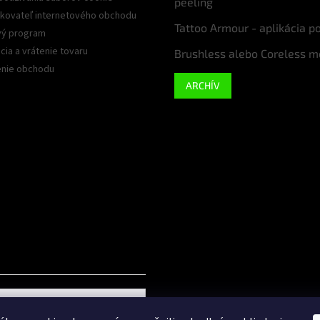
peeling
kovateľ internetového obchodu
Tattoo Armour - aplikácia p
ý program
ia a vrátenie tovaru
Brushless alebo Coreless m
nie obchodu
ARCHÍV
Google