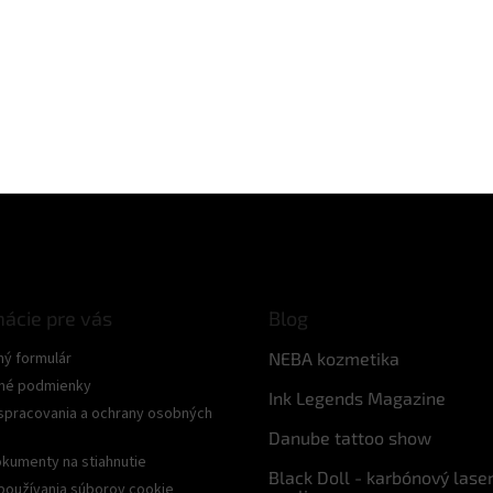
mácie pre vás
Blog
ný formulár
NEBA kozmetika
né podmienky
Ink Legends Magazine
spracovania a ochrany osobných
Danube tattoo show
kumenty na stiahnutie
Black Doll - karbónový lase
používania súborov cookie