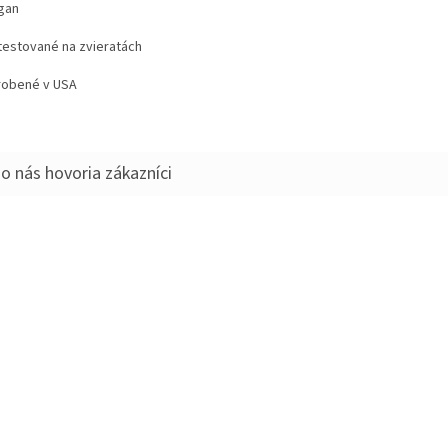
gan
estované na zvieratách
obené v USA