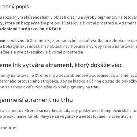
robný popis
a rozsiahlym skúsenostiam v oblasti dizajnu a výroby pigmentov na tetova
ity, ktoré sú bezpečnejšie pre používateľov a životné prostredie. Atrament
adeniami Európskej únie REACH
.
anie spoločnosti Xtreme Ink je jednoduché, urobiť všetko pre zlepšenie do
a bohatým skúsenostiam v oblasti navrhovania a výroby farieb na tetovanie 
ečnejšie pre zákazníkov a životné prostredie.
eme Ink vytvára atrament, ktorý dokáže viac
menty na tetovanie Xtreme majú bezproblémové podávanie, čo znamená, že
dardného tetovacieho strojčeka, aby sa hladko a účinne dostali do pokožk
e sa zahoja oveľa rýchlejšie ako iné pigmenty na trhu.
jemnejší atrament na trhu
y atramentov Xtreme sú navrhnuté tak, aby poskytovali komplexnú škálu tón
ie preskúmanie farieb. Navyše sú vegánske a netestované na zvieratách.
em: 30 ml