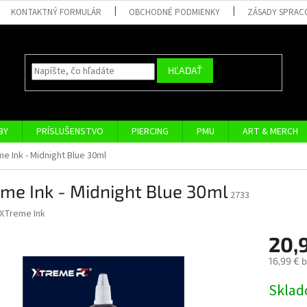
KONTAKTNÝ FORMULÁR
OBCHODNÉ PODMIENKY
ZÁSADY SPRAC
HĽADAŤ
BY
PRÍSLUŠENSTVO
PIERCING
PMU
ART & MERCH
e Ink - Midnight Blue 30ml
me Ink - Midnight Blue 30ml
2733
XTreme Ink
20,
16,99 € 
Jednotk
Skla
cena: