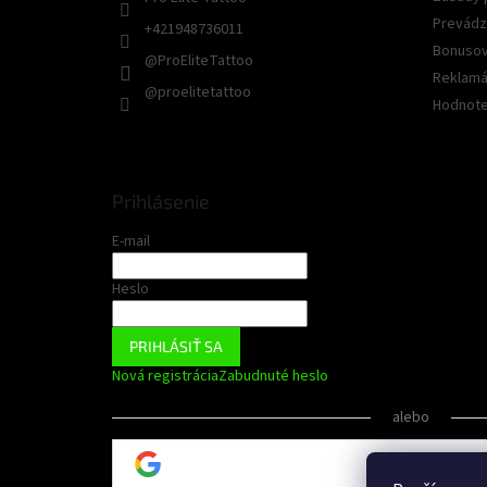
Prevádz
+421948736011
Bonusov
@ProEliteTattoo
Reklamác
@proelitetattoo
Hodnote
Prihlásenie
E-mail
Heslo
PRIHLÁSIŤ SA
Nová registrácia
Zabudnuté heslo
alebo
Prihlásiť sa cez 