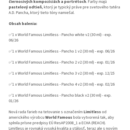
čiernosivých kompozíciách a portrétoch
. Farby majú
pastelový odtieň
, ktorý je typický práve pre svetového tatéra
A.D. Pancha, ktorý tieto tóny namiešal.
Obsah balenia:
✅1 x World Famous Limitless - Pancho white v2 (30 ml) - exp.
06/26
✅1 x World Famous Limitless - Pancho 1 v2 (30 ml) - exp. 06/26
✅1 x World Famous Limitless - Pancho 2 v2 (30 ml) - exp. 01/26
✅1 x World Famous Limitless - Pancho 3 v2 (30 ml) - exp. 12/25
✅1 x World Famous Limitless - Pancho 4 v2 (30 ml) - exp. 02/26
✅1 x World Famous Limitless - Pancho black v2 (30 ml) - exp.
01/26
Nová rada farieb na tetovanie s označením
Limitless
od
amerického výrobcu
World Famous
bola vytvorená tak, aby
splnila prísne predpisy EÚ ResAP2008_1 a ECHA (REACH).
Limitless je rovnaká vysoká kvalita a stálosť, teraz ale s novým