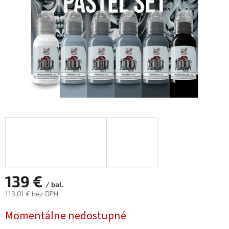
139 €
/ bal.
113,01 € bez DPH
Jednotková
Momentálne nedostupné
cena: