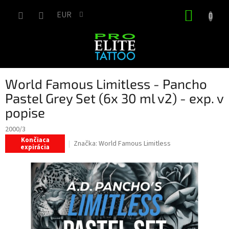
Prejsť
NÁKUP
na
EUR
obsah
KOŠÍK
World Famous Limitless - Pancho
Pastel Grey Set (6x 30 ml v2) - exp. v
popise
2000/3
Končiaca
Značka:
World Famous Limitless
expirácia