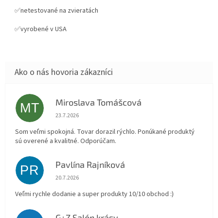
✅netestované na zvieratách
✅vyrobené v USA
Miroslava Tomášcová
MT
Hodnotenie obchodu je 5 z 5 hviezdičiek.
23.7.2026
Som veľmi spokojná. Tovar dorazil rýchlo. Ponúkané produktý
sú overené a kvalitné. Odporúčam.
Pavlína Rajníková
PR
Hodnotenie obchodu je 5 z 5 hviezdičiek.
20.7.2026
Veľmi rychle dodanie a super produkty 10/10 obchod :)
G+Z Salón krásy