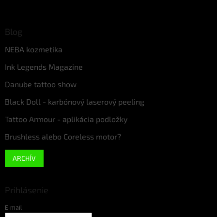
Blog
NEBA kozmetika
Ink Legends Magazine
Danube tattoo show
Black Doll - karbónový laserový peeling
Tattoo Armour - aplikácia podložky
Brushless alebo Coreless motor?
ARCHÍV
Prihlásenie
E-mail