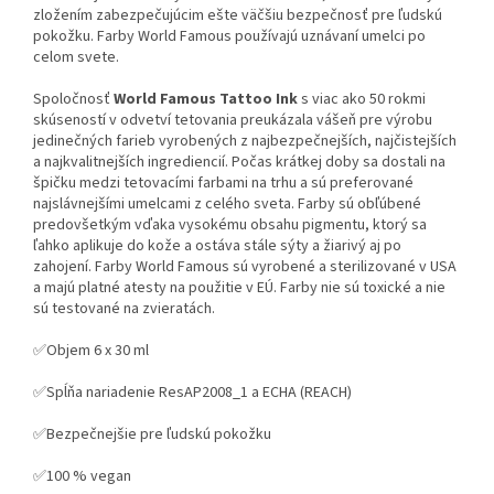
zložením zabezpečujúcim ešte väčšiu bezpečnosť pre ľudskú
pokožku. Farby World Famous používajú uznávaní umelci po
celom svete.
Spoločnosť
World Famous Tattoo Ink
s viac ako 50 rokmi
skúseností v odvetví tetovania preukázala vášeň pre výrobu
jedinečných farieb vyrobených z najbezpečnejších, najčistejších
a najkvalitnejších ingrediencií. Počas krátkej doby sa dostali na
špičku medzi tetovacími farbami na trhu a sú preferované
najslávnejšími umelcami z celého sveta. Farby sú obľúbené
predovšetkým vďaka vysokému obsahu pigmentu, ktorý sa
ľahko aplikuje do kože a ostáva stále sýty a žiarivý aj po
zahojení. Farby World Famous sú vyrobené a sterilizované v USA
a majú platné atesty na použitie v EÚ. Farby nie sú toxické a nie
sú testované na zvieratách.
✅Objem 6 x 30 ml
✅Spĺňa nariadenie ResAP2008_1 a ECHA (REACH)
✅Bezpečnejšie pre ľudskú pokožku
✅100 % vegan