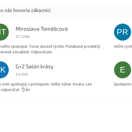
Miroslava Tomášcová
MT
PR
Hodnotenie obchodu je 5 z 5 hviezdičiek.
23.7.2026
veľmi spokojná. Tovar dorazil rýchlo. Ponúkané produktý
Veľmi rych
verené a kvalitné. Odporúčam.
G+Z Salón krásy
SK
E
Hodnotenie obchodu je 5 z 5 hviezdičiek.
3.6.2026
i som spokojný s prístupom. Veľký výber tovaru. Len
Spolojnos
 odporúčat. 👌👍