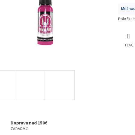
Možnost
Položka 
TLAČ
Doprava nad 150€
ZADARMO