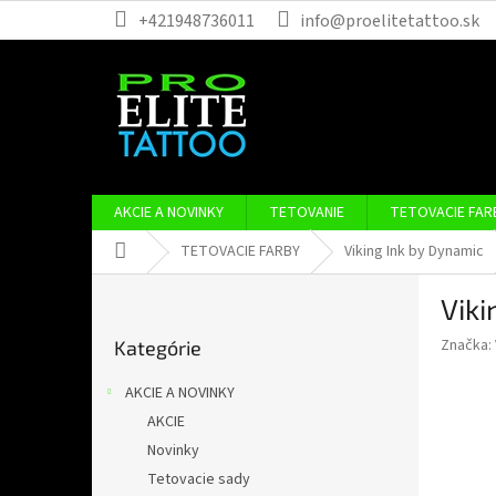
Prejsť
+421948736011
info@proelitetattoo.sk
na
obsah
AKCIE A NOVINKY
TETOVANIE
TETOVACIE FAR
Domov
TETOVACIE FARBY
Viking Ink by Dynamic
B
Viki
o
Preskočiť
č
Značka:
Kategórie
kategórie
n
ý
AKCIE A NOVINKY
p
AKCIE
a
Novinky
n
e
Tetovacie sady