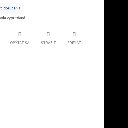
i doručenia
bola vypredaná…
OPÝTAŤ SA
STRÁŽIŤ
ZDIEĽAŤ