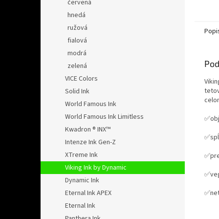
červená
hnedá
ružová
Popi
fialová
modrá
Pod
zelená
VICE Colors
Vikin
teto
Solid Ink
celom
World Famous Ink
World Famous Ink Limitless
✅obj
Kwadron ® INX™
✅spĺ
Intenze Ink Gen-Z
XTreme Ink
✅pre
Viking Ink by Dynamic
✅ve
Dynamic Ink
✅net
Eternal Ink APEX
Eternal Ink
Panthera Ink