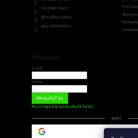
Prevádz
+421948736011
Bonusov
@ProEliteTattoo
Reklamác
@proelitetattoo
Hodnote
Prihlásenie
E-mail
Heslo
PRIHLÁSIŤ SA
Nová registrácia
Zabudnuté heslo
alebo
Prihlásiť sa cez 