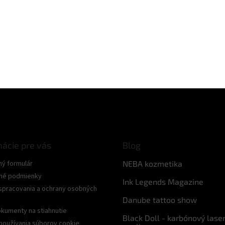
mácie pre vás
Blog
ný formulár
NEBA kozmetika
né podmienky
Ink Legends Magazine
spracovania a ochrany osobných
Danube tattoo show
kumenty na stiahnutie
Black Doll - karbónový lase
používania súborov cookie