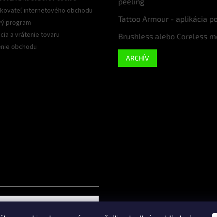
peeling
kovateľ internetového obchodu
Tattoo Armour - aplikácia p
ý program
ia a vrátenie tovaru
Brushless alebo Coreless m
nie obchodu
ARCHÍV
Google