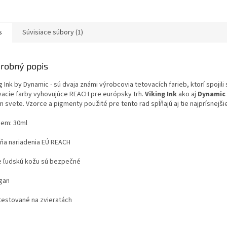
s
Súvisiace súbory (1)
robný popis
g Ink by Dynamic - sú dvaja známi výrobcovia tetovacích farieb, ktorí spojili 
vacie farby vyhovujúce REACH pre európsky trh.
Viking Ink
ako aj
Dynamic 
 svete. Vzorce a pigmenty použité pre tento rad spĺňajú aj tie najprísnejš
em: 30ml
ňa nariadenia EÚ REACH
 ľudskú kožu sú bezpečné
gan
estované na zvieratách