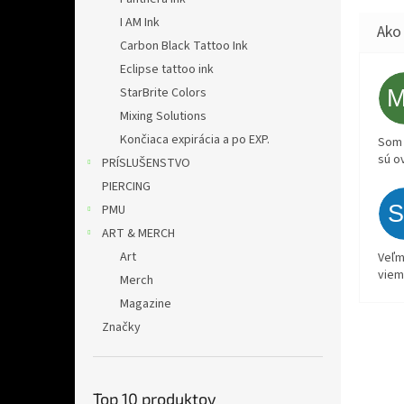
I AM Ink
Carbon Black Tattoo Ink
Eclipse tattoo ink
StarBrite Colors
Mixing Solutions
Končiaca expirácia a po EXP.
Som 
sú o
PRÍSLUŠENSTVO
PIERCING
PMU
ART & MERCH
Art
Veľm
viem
Merch
Magazine
Značky
Top 10 produktov