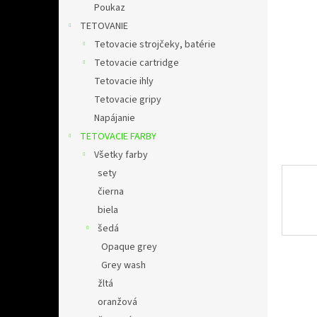
l
Poukaz
TETOVANIE
Tetovacie strojčeky, batérie
Tetovacie cartridge
Tetovacie ihly
Tetovacie gripy
Napájanie
TETOVACIE FARBY
Všetky farby
sety
čierna
biela
šedá
Opaque grey
Grey wash
žltá
oranžová