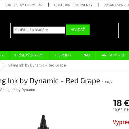
KONTAKTNÝ FORMULÁR
OBCHODNÉ PODMIENKY
ZÁSADY SPRAC
HĽADAŤ
BY
PRÍSLUŠENSTVO
PIERCING
PMU
ART & MERCH
Viking Ink by Dynamic - Red Grape
ng Ink by Dynamic - Red Grape
2108/2
Viking Ink by Dynamic
18 
14,63 € 
Jednotk
Vypre
cena: