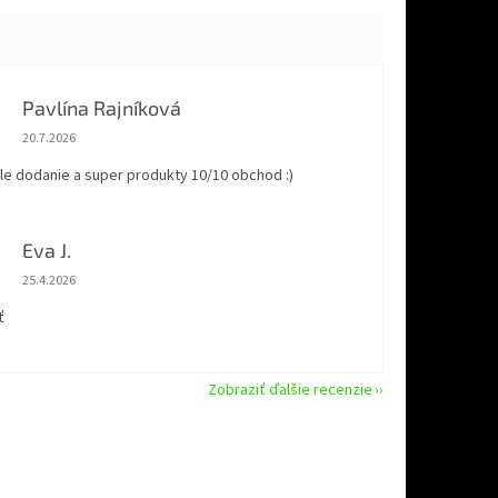
Pavlína Rajníková
Hodnotenie obchodu je 5 z 5 hviezdičiek.
20.7.2026
le dodanie a super produkty 10/10 obchod :)
Eva J.
Hodnotenie obchodu je 5 z 5 hviezdičiek.
25.4.2026
ť
Zobraziť ďalšie recenzie