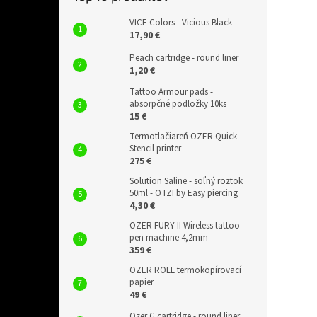
VICE Colors - Vicious Black
17,90 €
Peach cartridge - round liner
1,20 €
Tattoo Armour pads -
absorpčné podložky 10ks
15 €
Termotlačiareň OZER Quick
Stencil printer
275 €
Solution Saline - soľný roztok
50ml - OTZI by Easy piercing
4,30 €
OZER FURY II Wireless tattoo
pen machine 4,2mm
359 €
OZER ROLL termokopírovací
papier
49 €
Ozer G cartridge - round liner