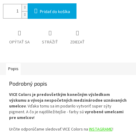
Pridať do košíka
OPÝTAŤ SA
STRÁŽIŤ
ZDIEĽAŤ
Popis
Podrobný popis
VICE Colors je predovšetkým konečným výsledkom
výskumu a vývoja nespočetných medzinárodne uznávaných
umelcov
. Vďaka tomu sa im podarilo vytvoriť super sýty
pigment. A čo je najdôležitejšie - farby sú
vyrobené umelcami
pre umelcov
!
Určite odporúčame sledovať VICE Colors na
INSTAGRAME
!