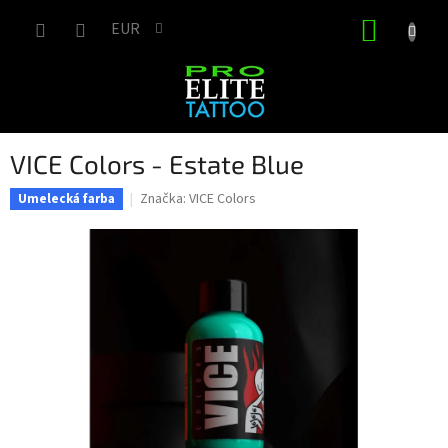
Prejsť
NÁKUP
na
EUR
obsah
KOŠÍK
VICE Colors - Estate Blue
Značka:
VICE Colors
Umelecká farba