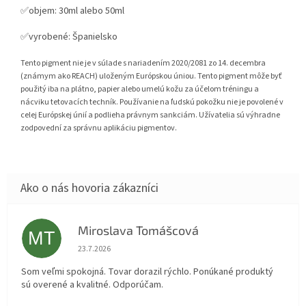
✅objem: 30ml alebo 50ml
✅vyrobené: Španielsko
Tento pigment nie je v súlade s nariadením 2020/2081 zo 14. decembra
(známym ako REACH) uloženým Európskou úniou. Tento pigment môže byť
použitý iba na plátno, papier alebo umelú kožu za účelom tréningu a
nácviku tetovacích techník. Používanie na ľudskú pokožku nie je povolené v
celej Európskej únií a podlieha právnym sankciám. Užívatelia sú výhradne
zodpovední za správnu aplikáciu pigmentov.
Miroslava Tomášcová
MT
Hodnotenie obchodu je 5 z 5 hviezdičiek.
23.7.2026
Som veľmi spokojná. Tovar dorazil rýchlo. Ponúkané produktý
sú overené a kvalitné. Odporúčam.