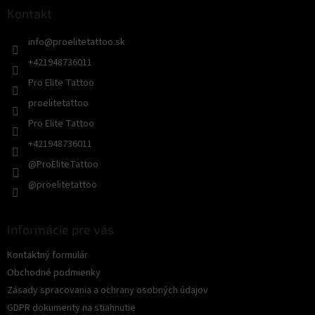
ä
Kontakt
t
info
@
proelitetattoo.sk
i
e
+421948736011
Pro Elite Tattoo
proelitetattoo
Pro Elite Tattoo
+421948736011
@ProEliteTattoo
@proelitetattoo
Informácie pre vás
Kontaktný formulár
Obchodné podmienky
Zásady spracovania a ochrany osobných údajov
GDPR dokumenty na stiahnutie