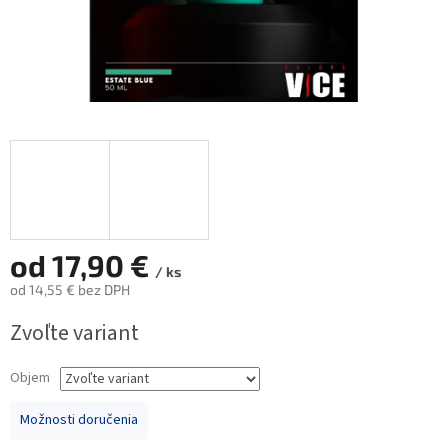
od
17,90 €
/ ks
od
14,55 €
bez DPH
Jednotková
Zvoľte variant
cena:
Objem
Možnosti doručenia