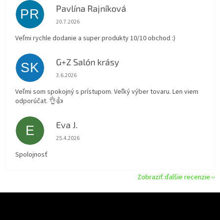
Pavlína Rajníková
PR
Hodnotenie obchodu je 5 z 5 hviezdičiek.
20.7.2026
Veľmi rychle dodanie a super produkty 10/10 obchod :)
G+Z Salón krásy
SK
Hodnotenie obchodu je 5 z 5 hviezdičiek.
3.6.2026
Veľmi som spokojný s prístupom. Veľký výber tovaru. Len viem
odporúčat. 👌👍
Eva J.
E
Hodnotenie obchodu je 5 z 5 hviezdičiek.
25.4.2026
Spolojnosť
Zobraziť ďalšie recenzie
Z
á
p