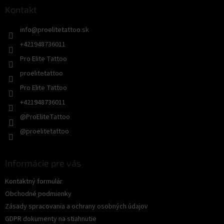
ä
Kontakt
t
info
@
proelitetattoo.sk
i
e
+421948736011
Pro Elite Tattoo
proelitetattoo
Pro Elite Tattoo
+421948736011
@ProEliteTattoo
@proelitetattoo
Informácie pre vás
Kontaktný formulár
Obchodné podmienky
Zásady spracovania a ochrany osobných údajov
GDPR dokumenty na stiahnutie