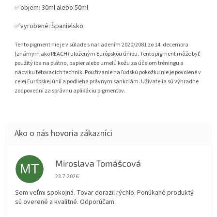
✅objem: 30ml alebo 50ml
✅vyrobené: Španielsko
Tento pigment nie je v súlade s nariadením 2020/2081 zo 14. decembra
(známym ako REACH) uloženým Európskou úniou. Tento pigment môže byť
použitý iba na plátno, papier alebo umelú kožu za účelom tréningu a
nácviku tetovacích techník. Používanie na ľudskú pokožku nie je povolené v
celej Európskej únií a podlieha právnym sankciám. Užívatelia sú výhradne
zodpovední za správnu aplikáciu pigmentov.
Miroslava Tomášcová
MT
Hodnotenie obchodu je 5 z 5 hviezdičiek.
23.7.2026
Som veľmi spokojná. Tovar dorazil rýchlo. Ponúkané produktý
sú overené a kvalitné. Odporúčam.