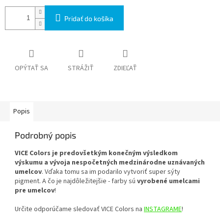
Pridať do košíka
OPÝTAŤ SA
STRÁŽIŤ
ZDIEĽAŤ
Popis
Podrobný popis
VICE Colors je predovšetkým konečným výsledkom
výskumu a vývoja nespočetných medzinárodne uznávaných
umelcov
. Vďaka tomu sa im podarilo vytvoriť super sýty
pigment. A čo je najdôležitejšie - farby sú
vyrobené umelcami
pre umelcov
!
Určite odporúčame sledovať VICE Colors na
INSTAGRAME
!