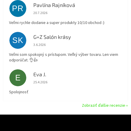
Pavlína Rajníková
PR
Hodnotenie obchodu je 5 z 5 hviezdičiek.
20.7.2026
Veľmi rychle dodanie a super produkty 10/10 obchod :)
G+Z Salón krásy
SK
Hodnotenie obchodu je 5 z 5 hviezdičiek.
3.6.2026
Veľmi som spokojný s prístupom. Veľký výber tovaru. Len viem
odporúčat. 👌👍
Eva J.
E
Hodnotenie obchodu je 5 z 5 hviezdičiek.
25.4.2026
Spolojnosť
Zobraziť ďalšie recenzie
Z
á
p