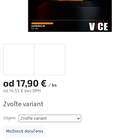
od
17,90 €
/ ks
od
14,55 €
bez DPH
Jednotková
Zvoľte variant
cena:
Objem
Možnosti doručenia