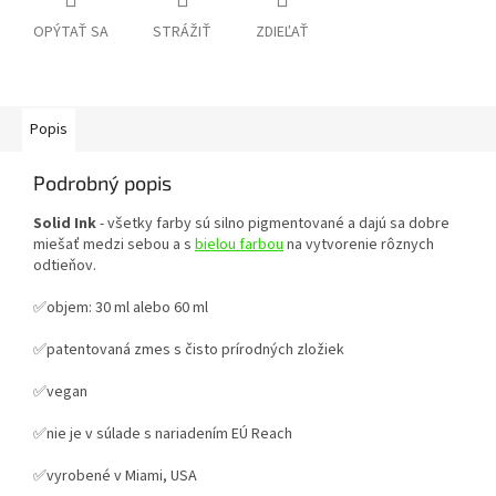
OPÝTAŤ SA
STRÁŽIŤ
ZDIEĽAŤ
Popis
Podrobný popis
Solid Ink
- všetky farby sú silno pigmentované a dajú sa dobre
miešať medzi sebou a s
bielou farbou
na vytvorenie rôznych
odtieňov.
✅objem: 30 ml alebo 60 ml
✅patentovaná zmes s čisto prírodných zložiek
✅vegan
✅
nie je v súlade s nariadením EÚ Reach
✅vyrobené v Miami, USA