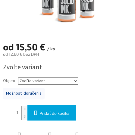
od
15,50 €
/ ks
od
12,60 €
bez DPH
Jednotková
Zvoľte variant
cena:
Objem
Možnosti doručenia
Pridať do košíka