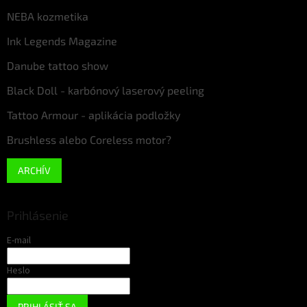
NEBA kozmetika
Ink Legends Magazine
Danube tattoo show
Black Doll - karbónový laserový peeling
Tattoo Armour - aplikácia podložky
Brushless alebo Coreless motor?
ARCHÍV
Prihlásenie
E-mail
Heslo
PRIHLÁSIŤ SA