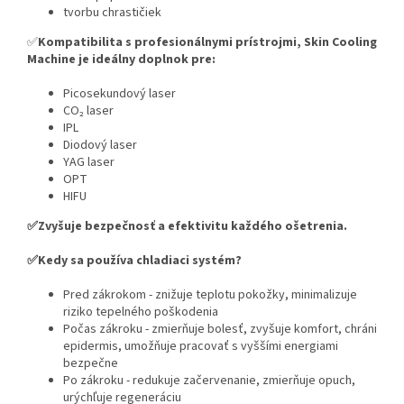
tvorbu chrastičiek
✅
Kompatibilita s profesionálnymi prístrojmi, Skin Cooling
Machine je ideálny doplnok pre:
Picosekundový laser
CO₂ laser
IPL
Diodový laser
YAG laser
OPT
HIFU
✅Zvyšuje bezpečnosť a efektivitu každého ošetrenia.
✅Kedy sa používa chladiaci systém?
Pred zákrokom - znižuje teplotu pokožky, minimalizuje
riziko tepelného poškodenia
Počas zákroku - zmierňuje bolesť, zvyšuje komfort, chráni
epidermis, umožňuje pracovať s vyššími energiami
bezpečne
Po zákroku - redukuje začervenanie, zmierňuje opuch,
urýchľuje regeneráciu