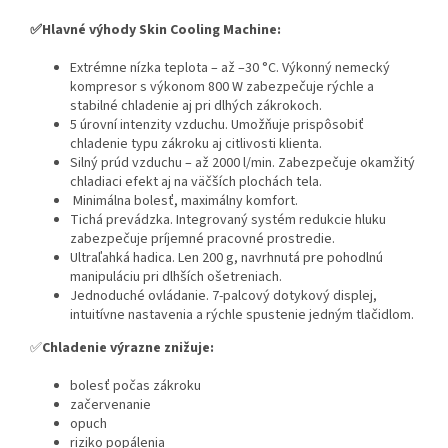
✅Hlavné výhody Skin Cooling Machine:
Extrémne nízka teplota – až –30 °C. Výkonný nemecký
kompresor s výkonom 800 W zabezpečuje rýchle a
stabilné chladenie aj pri dlhých zákrokoch.
5 úrovní intenzity vzduchu. Umožňuje prispôsobiť
chladenie typu zákroku aj citlivosti klienta.
Silný prúd vzduchu – až 2000 l/min. Zabezpečuje okamžitý
chladiaci efekt aj na väčších plochách tela.
Minimálna bolesť, maximálny komfort.
Tichá prevádzka. Integrovaný systém redukcie hluku
zabezpečuje príjemné pracovné prostredie.
Ultraľahká hadica. Len 200 g, navrhnutá pre pohodlnú
manipuláciu pri dlhších ošetreniach.
Jednoduché ovládanie. 7-palcový dotykový displej,
intuitívne nastavenia a rýchle spustenie jedným tlačidlom.
✅
Chladenie výrazne znižuje:
bolesť počas zákroku
začervenanie
opuch
riziko popálenia