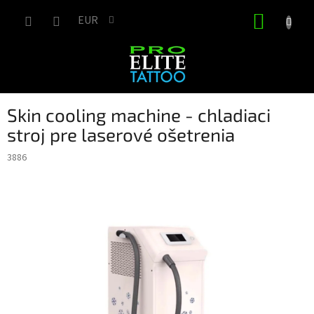
Prejsť
NÁKUP
na
EUR
obsah
KOŠÍK
Skin cooling machine - chladiaci
stroj pre laserové ošetrenia
3886