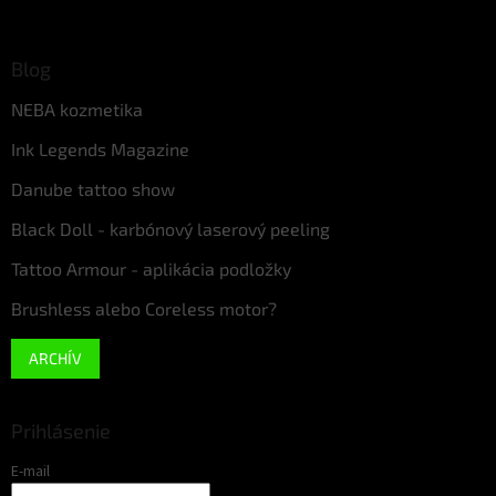
Blog
NEBA kozmetika
Ink Legends Magazine
Danube tattoo show
Black Doll - karbónový laserový peeling
Tattoo Armour - aplikácia podložky
Brushless alebo Coreless motor?
ARCHÍV
Prihlásenie
E-mail