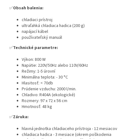
✅
Obsah balenia:
chladiaci prístroj
ultraľahká chladiaca hadica (200 g)
napájací kábel
používateľský manuál
✅
Technické parametre:
Výkon: 800 W
Napätie: 220V/50Hz alebo 110V/60Hz
Režimy: 1-5 úrovní
Minimálna teplota: - 30 °C
Hlasitosť: < 70db
Prúdenie vzduchu: 2000 l/min.
Chladivo: R404A (ekologické)
Rozmery: 97 x 72 x 56 cm
Hmotnosť: 48 kg
✅
Záruka:
hlavná jednotka chladiaceho prístroja - 12 mesiacov
chladiaca hadica - 3 mesiace (okrem poškodenia