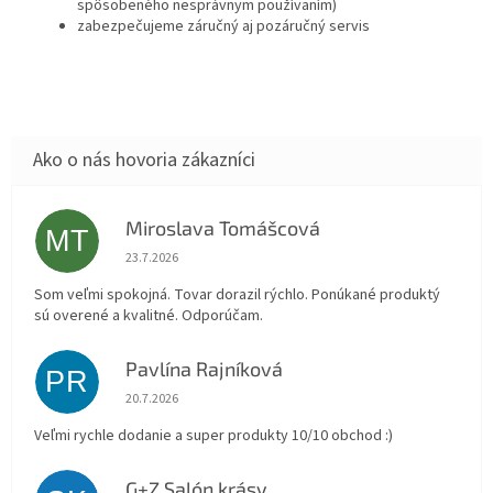
spôsobeného nesprávnym používaním)
zabezpečujeme záručný aj pozáručný servis
Miroslava Tomášcová
MT
Hodnotenie obchodu je 5 z 5 hviezdičiek.
23.7.2026
Som veľmi spokojná. Tovar dorazil rýchlo. Ponúkané produktý
sú overené a kvalitné. Odporúčam.
Pavlína Rajníková
PR
Hodnotenie obchodu je 5 z 5 hviezdičiek.
20.7.2026
Veľmi rychle dodanie a super produkty 10/10 obchod :)
G+Z Salón krásy