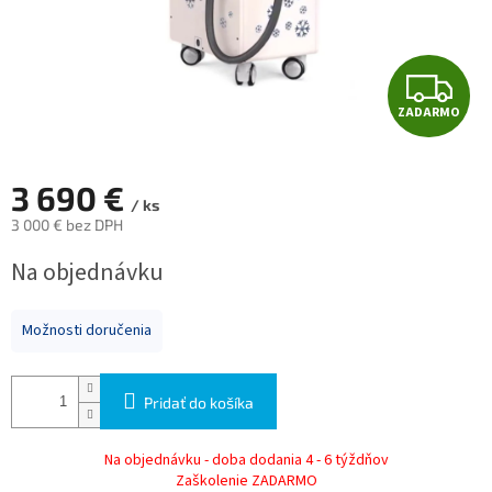
Z
ZADARMO
A
D
3 690 €
/ ks
A
3 000 € bez DPH
Jednotková
R
Na objednávku
cena:
M
Možnosti doručenia
O
Pridať do košíka
Na objednávku - doba dodania 4 - 6 týždňov
Zaškolenie ZADARMO