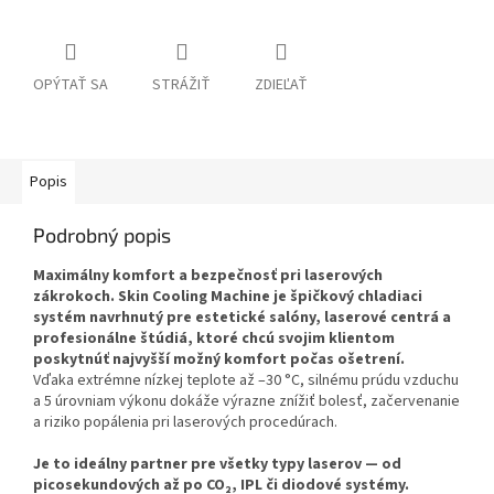
OPÝTAŤ SA
STRÁŽIŤ
ZDIEĽAŤ
Popis
Podrobný popis
Maximálny komfort a bezpečnosť pri laserových
zákrokoch. Skin Cooling Machine je špičkový chladiaci
systém navrhnutý pre estetické salóny, laserové centrá a
profesionálne štúdiá, ktoré chcú svojim klientom
poskytnúť najvyšší možný komfort počas ošetrení.
Vďaka extrémne nízkej teplote až –30 °C, silnému prúdu vzduchu
a 5 úrovniam výkonu dokáže výrazne znížiť bolesť, začervenanie
a riziko popálenia pri laserových procedúrach.
Je to ideálny partner pre všetky typy laserov — od
picosekundových až po CO₂, IPL či diodové systémy.