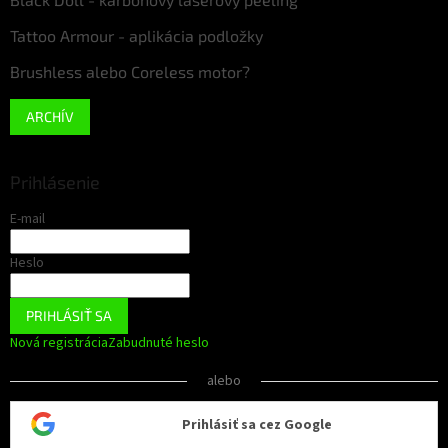
Tattoo Armour - aplikácia podložky
Brushless alebo Coreless motor?
ARCHÍV
Prihlásenie
E-mail
Heslo
PRIHLÁSIŤ SA
Nová registrácia
Zabudnuté heslo
alebo
Prihlásiť sa cez Google