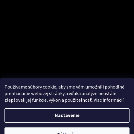
Používame súbory cookie, aby sme vám umožnili pohodlné
prehliadanie webovej stránky a vďaka analýze neustále
zlepšovali jej funkcie, výkon a použiteľnosť.
Viac informácií
Vytvoril Shoptet
Nastavenie
Copyright 2026
Pro Elite Tattoo
. Všetky práva vyhradené.