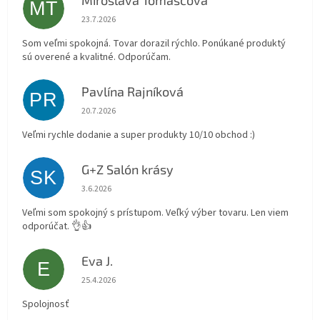
Miroslava Tomášcová
MT
Hodnotenie obchodu je 5 z 5 hviezdičiek.
23.7.2026
Som veľmi spokojná. Tovar dorazil rýchlo. Ponúkané produktý
sú overené a kvalitné. Odporúčam.
Pavlína Rajníková
PR
Hodnotenie obchodu je 5 z 5 hviezdičiek.
20.7.2026
Veľmi rychle dodanie a super produkty 10/10 obchod :)
G+Z Salón krásy
SK
Hodnotenie obchodu je 5 z 5 hviezdičiek.
3.6.2026
Veľmi som spokojný s prístupom. Veľký výber tovaru. Len viem
odporúčat. 👌👍
Eva J.
E
Hodnotenie obchodu je 5 z 5 hviezdičiek.
25.4.2026
Spolojnosť