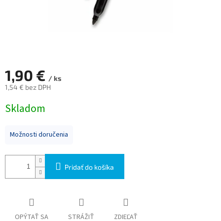
1,90 €
/ ks
1,54 € bez DPH
Jednotková
Skladom
cena:
Možnosti doručenia
Pridať do košíka
OPÝTAŤ SA
STRÁŽIŤ
ZDIEĽAŤ