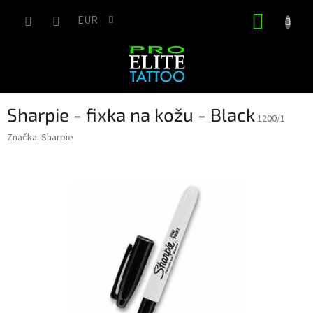
Prejsť
NÁKUP
na
EUR
obsah
KOŠÍK
Sharpie - fixka na kožu - Black
1200/1
Značka:
Sharpie