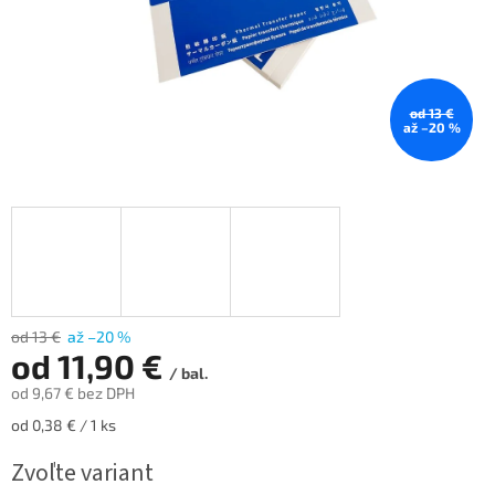
od 13 €
až –20 %
od 13 €
až –20 %
od
11,90 €
/ bal.
od
9,67 €
bez DPH
Jednotková
od 0,38 € / 1 ks
cena:
Zvoľte variant