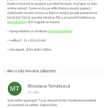
Druhá vrstva nie je spojená a je mliečne biela. Zvyčajne sa táto
vrstva vyhodí. Tretia vrstva je uhlík (fialovo-modrý papier).
Zatlačením na túto vrstvu sa fialovo-modrý povlak prenesie na
horný list. Štvrtý spodný hárok je žltý a pri použití šablónovej
termokopírky
drží originál na mieste.
✅kompatibilné so všetkými
termotlačiarňami
✅veľkosť : 21 x 30 cm ( A4 )
✅dostupné: 25 ks alebo 100 ks
Miroslava Tomášcová
MT
Hodnotenie obchodu je 5 z 5 hviezdičiek.
23.7.2026
Som veľmi spokojná. Tovar dorazil rýchlo. Ponúkané produktý
sú overené a kvalitné. Odporúčam.