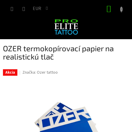
Prejsť
NÁKUP
na
EUR
obsah
KOŠÍK
OZER termokopírovací papier na
realistickú tlač
Značka:
Ozer tattoo
Akcia