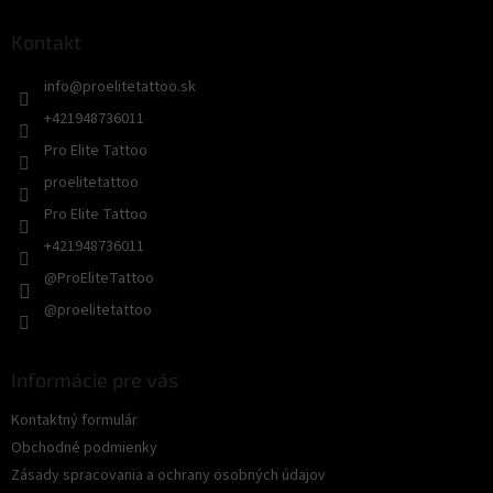
p
ä
Kontakt
t
info
@
proelitetattoo.sk
i
e
+421948736011
Pro Elite Tattoo
proelitetattoo
Pro Elite Tattoo
+421948736011
@ProEliteTattoo
@proelitetattoo
Informácie pre vás
Kontaktný formulár
Obchodné podmienky
Zásady spracovania a ochrany osobných údajov