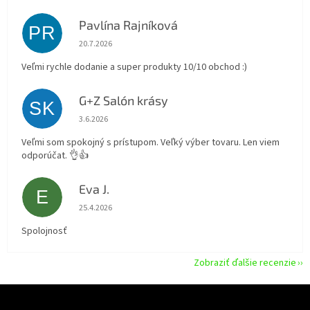
Pavlína Rajníková
PR
Hodnotenie obchodu je 5 z 5 hviezdičiek.
20.7.2026
Veľmi rychle dodanie a super produkty 10/10 obchod :)
G+Z Salón krásy
SK
Hodnotenie obchodu je 5 z 5 hviezdičiek.
3.6.2026
Veľmi som spokojný s prístupom. Veľký výber tovaru. Len viem
odporúčat. 👌👍
Eva J.
E
Hodnotenie obchodu je 5 z 5 hviezdičiek.
25.4.2026
Spolojnosť
Zobraziť ďalšie recenzie
Z
á