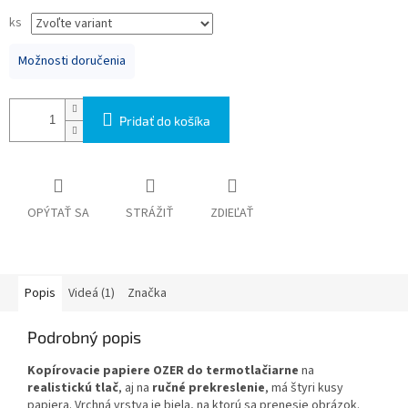
ks
Možnosti doručenia
Pridať do košíka
OPÝTAŤ SA
STRÁŽIŤ
ZDIEĽAŤ
Popis
Videá (1)
Značka
Podrobný popis
Kopírovacie papiere OZER do termotlačiarne
na
realistickú tlač
, aj na
ručné prekreslenie
, má štyri kusy
papiera. Vrchná vrstva je biela, na ktorú sa prenesie obrázok.