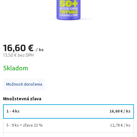
16,60 €
/ ks
13,50 € bez DPH
Jednotková
Skladom
cena:
Možnosti doručenia
Množstevná zľava
1 - 4 ks
16,60 €
/ ks
5 - 9 ks = zľava 23 %
12,78 €
/ ks