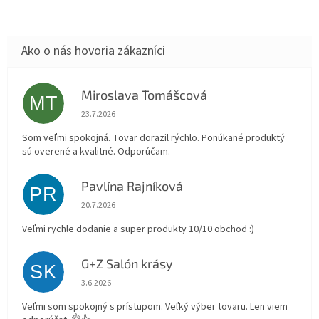
Miroslava Tomášcová
MT
Hodnotenie obchodu je 5 z 5 hviezdičiek.
23.7.2026
Som veľmi spokojná. Tovar dorazil rýchlo. Ponúkané produktý
sú overené a kvalitné. Odporúčam.
Pavlína Rajníková
PR
Hodnotenie obchodu je 5 z 5 hviezdičiek.
20.7.2026
Veľmi rychle dodanie a super produkty 10/10 obchod :)
G+Z Salón krásy
SK
Hodnotenie obchodu je 5 z 5 hviezdičiek.
3.6.2026
Veľmi som spokojný s prístupom. Veľký výber tovaru. Len viem