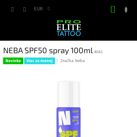
Prejsť
NÁKUP
na
EUR
obsah
KOŠÍK
NEBA SPF50 spray 100ml
4042
Značka:
Neba
Novinka
Viac za menej