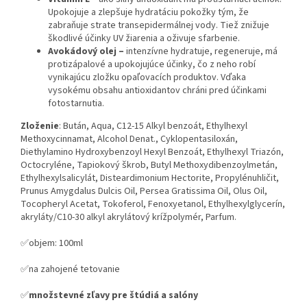
Upokojuje a zlepšuje hydratáciu pokožky tým, že
zabraňuje strate transepidermálnej vody. Tiež znižuje
škodlivé účinky UV žiarenia a oživuje sfarbenie.
Avokádový olej –
intenzívne hydratuje, regeneruje, má
protizápalové a upokojujúce účinky, čo z neho robí
vynikajúcu zložku opaľovacích produktov. Vďaka
vysokému obsahu antioxidantov chráni pred účinkami
fotostarnutia.
Zloženie
: Bután, Aqua, C12-15 Alkyl benzoát, Ethylhexyl
Methoxycinnamat, Alcohol Denat., Cyklopentasiloxán,
Diethylamino Hydroxybenzoyl Hexyl Benzoát, Ethylhexyl Triazón,
Octocryléne, Tapiokový škrob, Butyl Methoxydibenzoylmetán,
Ethylhexylsalicylát, Disteardimonium Hectorite, Propylénuhličit,
Prunus Amygdalus Dulcis Oil, Persea Gratissima Oil, Olus Oil,
Tocopheryl Acetat, Tokoferol, Fenoxyetanol, Ethylhexylglycerín,
akryláty/C10-30 alkyl akrylátový krížpolymér, Parfum.
✅objem: 100ml
✅na zahojené tetovanie
✅
množstevné zľavy pre štúdiá a salóny