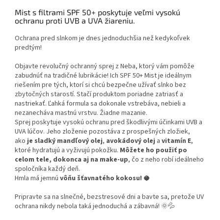
Mist s filtrami SPF 50+ poskytuje veľmi vysokú
ochranu proti UVB a UVA žiareniu.
Ochrana pred slnkom je dnes jednoduchšia než kedykoľvek
predtým!
Objavte revolučný ochranný sprej z Neba, ktorý vám pomôže
zabudnúť na tradičné lubrikácie! Ich SPF 50+ Mist je ideálnym
riešením pre tých, ktorí si chcú bezpečne užívať slnko bez
zbytočných starostí. Stačí produktom poriadne zatriasť a
nastriekať. Ľahká formula sa dokonale vstrebáva, nebieli a
nezanecháva mastnú vrstvu. Žiadne mazanie.
Sprej poskytuje vysokú ochranu pred škodlivými účinkami UVB a
UVA lúčov. Jeho zloženie pozostáva z prospešných zložiek,
ako
je sladký mandľový olej
,
avokádový olej
a
vitamín E
,
ktoré hydratujú a vyživujú pokožku.
Môžete ho použiť po
celom tele, dokonca aj na make-up
, čo z neho robí ideálneho
spoločníka každý deň.
Hmla má jemnú
vôňu šťavnatého kokosu!
🥥
Pripravte sa na slnečné, bezstresové dni a bavte sa, pretože UV
ochrana nikdy nebola taká jednoduchá a zábavná! 🌞💦