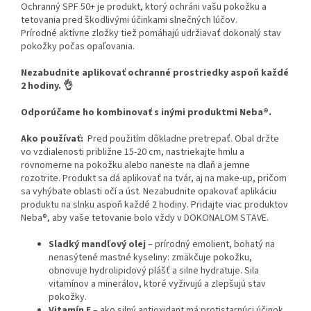
Ochranný SPF 50+ je produkt, ktorý ochráni vašu pokožku a
tetovania pred škodlivými účinkami slnečných lúčov.
Prírodné aktívne zložky tiež pomáhajú udržiavať dokonalý stav
pokožky počas opaľovania.
Nezabudnite aplikovať ochranné prostriedky aspoň každé
2 hodiny. 👌
Odporúčame ho kombinovať s inými produktmi Neba®.
Ako používať:
Pred použitím dôkladne pretrepať. Obal držte
vo vzdialenosti približne 15-20 cm, nastriekajte hmlu a
rovnomerne na pokožku alebo naneste na dlaň a jemne
rozotrite. Produkt sa dá aplikovať na tvár, aj na make-up, pričom
sa vyhýbate oblasti očí a úst.
Nezabudnite opakovať aplikáciu
produktu na slnku aspoň každé 2 hodiny.
Pridajte viac produktov
Neba®, aby vaše tetovanie bolo vždy v DOKONALOM STAVE.
Sladký mandľový olej
– prírodný emolient, bohatý na
nenasýtené mastné kyseliny: zmäkčuje pokožku,
obnovuje hydrolipidový plášť a silne hydratuje. Sila
vitamínov a minerálov, ktoré vyživujú a zlepšujú stav
pokožky.
Vitamín E
– ako silný antioxidant má protistarnúci účinok.