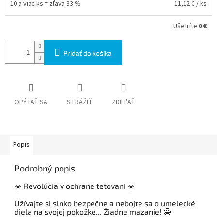
10 a viac ks = zľava 33 %
11,12 €
/ ks
Ušetríte
0 €
Pridať do košíka
OPÝTAŤ SA
STRÁŽIŤ
ZDIEĽAŤ
Popis
Podrobný popis
☀️ Revolúcia v ochrane tetovaní ☀️
Užívajte si slnko bezpečne a nebojte sa o umelecké
diela na svojej pokožke... Žiadne mazanie! 🤩