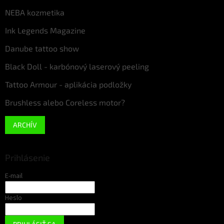
NEBA kozmetika
Ink Legends Magazine
Danube tattoo show
Black Doll - karbónový laserový peeling
Tattoo Armour - aplikácia podložky
Brushless alebo Coreless motor?
ARCHÍV
Prihlásenie
E-mail
Heslo