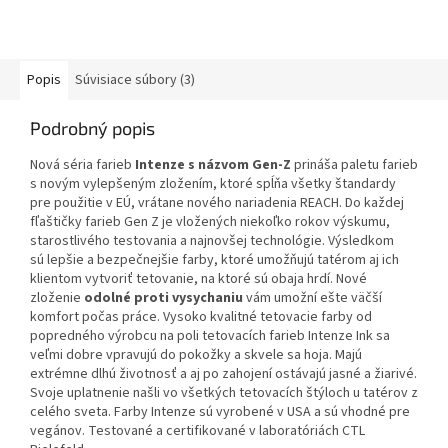
Popis
Súvisiace súbory (3)
Podrobný popis
Nová séria farieb
Intenze s názvom Gen-Z
prináša paletu farieb
s novým vylepšeným zložením, ktoré spĺňa všetky štandardy
pre použitie v EÚ, vrátane nového nariadenia REACH. Do každej
fľaštičky farieb Gen Z je vložených niekoľko rokov výskumu,
starostlivého testovania a najnovšej technológie. Výsledkom
sú lepšie a bezpečnejšie farby, ktoré umožňujú tatérom aj ich
klientom vytvoriť tetovanie, na ktoré sú obaja hrdí. Nové
zloženie
odolné proti vysychaniu
vám umožní ešte väčší
komfort počas práce. Vysoko kvalitné tetovacie farby od
popredného výrobcu na poli tetovacích farieb Intenze Ink sa
veľmi dobre vpravujú do pokožky a skvele sa hoja. Majú
extrémne dlhú životnosť a aj po zahojení ostávajú jasné a žiarivé.
Svoje uplatnenie našli vo všetkých tetovacích štýloch u tatérov z
celého sveta. Farby Intenze sú vyrobené v USA a sú vhodné pre
vegánov. Testované a certifikované v laboratóriách CTL