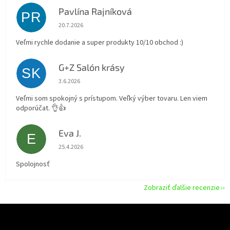
Pavlína Rajníková
PR
Hodnotenie obchodu je 5 z 5 hviezdičiek.
20.7.2026
Veľmi rychle dodanie a super produkty 10/10 obchod :)
G+Z Salón krásy
SK
Hodnotenie obchodu je 5 z 5 hviezdičiek.
3.6.2026
Veľmi som spokojný s prístupom. Veľký výber tovaru. Len viem
odporúčat. 👌👍
Eva J.
E
Hodnotenie obchodu je 5 z 5 hviezdičiek.
25.4.2026
Spolojnosť
Zobraziť ďalšie recenzie
Z
á