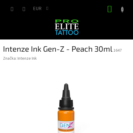
Prejsť
NÁKUP
na
EUR
obsah
KOŠÍK
Intenze Ink Gen-Z - Peach 30ml
1647
Značka:
Intenze Ink