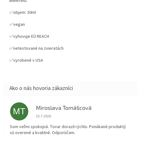
Bielefeld.
✅objem: 30ml
✅vegan
✅vyhovuje EÚ REACH
✅netestované na zvieratách
✅vyrobené v USA
Miroslava Tomášcová
MT
Hodnotenie obchodu je 5 z 5 hviezdičiek.
23.7.2026
Som veľmi spokojná. Tovar dorazil rýchlo. Ponúkané produktý
sú overené a kvalitné. Odporúčam.