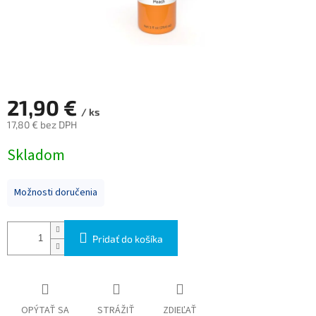
21,90 €
/ ks
17,80 € bez DPH
Jednotková
Skladom
cena:
Možnosti doručenia
Pridať do košíka
OPÝTAŤ SA
STRÁŽIŤ
ZDIEĽAŤ