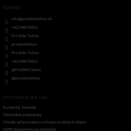
p
ä
Kontakt
t
info
@
proelitetattoo.sk
i
e
+421948736011
Pro Elite Tattoo
proelitetattoo
Pro Elite Tattoo
+421948736011
@ProEliteTattoo
@proelitetattoo
Informácie pre vás
Kontaktný formulár
Obchodné podmienky
Zásady spracovania a ochrany osobných údajov
GDPR dokumenty na stiahnutie