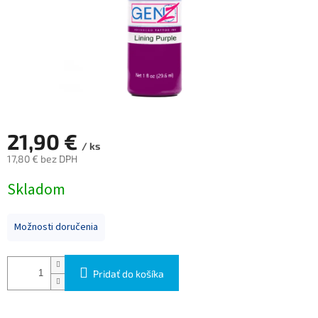
21,90 €
/ ks
17,80 € bez DPH
Jednotková
Skladom
cena:
Možnosti doručenia
Pridať do košíka