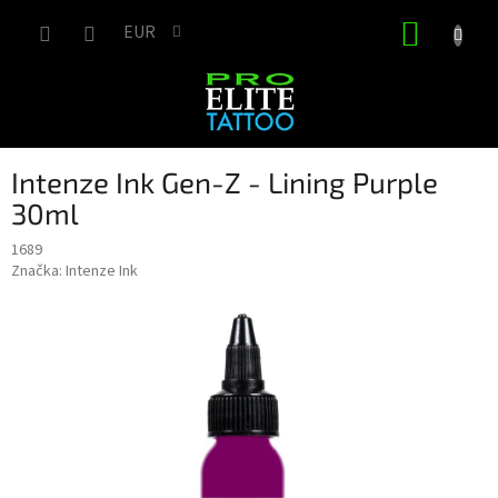
Prejsť
NÁKUP
na
EUR
obsah
KOŠÍK
Intenze Ink Gen-Z - Lining Purple
30ml
1689
Značka:
Intenze Ink