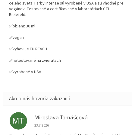
celého sveta. Farby Intenze sú vyrobené v USA a sú vhodné pre
vegánov. Testované a certifikované v laboratóriách CTL
Bielefeld.
✅objem: 30 ml
✅vegan
✅vyhovuje EÚ REACH
✅netestované na zvieratách
✅vyrobené v USA
Miroslava Tomášcová
MT
Hodnotenie obchodu je 5 z 5 hviezdičiek.
23.7.2026