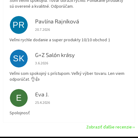
Som veľmi spokojná. Tovar dorazil rýchlo. Ponúkané produktý
sú overené a kvalitné. Odporúčam.
Pavlína Rajníková
PR
Hodnotenie obchodu je 5 z 5 hviezdičiek.
20.7.2026
Veľmi rychle dodanie a super produkty 10/10 obchod :)
G+Z Salón krásy
SK
Hodnotenie obchodu je 5 z 5 hviezdičiek.
3.6.2026
Veľmi som spokojný s prístupom. Veľký výber tovaru. Len viem
odporúčat. 👌👍
Eva J.
E
Hodnotenie obchodu je 5 z 5 hviezdičiek.
25.4.2026
Spolojnosť
Zobraziť ďalšie recenzie