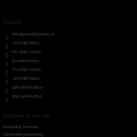
Z
á
p
ä
Kontakt
t
info
@
proelitetattoo.sk
i
e
+421948736011
Pro Elite Tattoo
proelitetattoo
Pro Elite Tattoo
+421948736011
@ProEliteTattoo
@proelitetattoo
Informácie pre vás
Kontaktný formulár
Obchodné podmienky