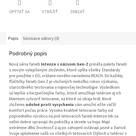
OPÝTAŤ SA
STRÁŽIŤ
ZDIEĽAŤ
Popis
Súvisiace súbory (3)
Podrobný popis
Nová séria farieb
Intenze s názvom Gen-Z
prináša paletu farieb
s novým vylepšeným zložením, ktoré spĺňa všetky štandardy
pre použitie v EÚ, vrátane nového nariadenia REACH. Do každej
fľaštičky farieb Gen Z je vložených niekoľko rokov výskumu,
starostlivého testovania a najnovšej technológie. Výsledkom
sú lepšie a bezpečnejšie farby, ktoré umožňujú tatérom aj ich
klientom vytvoriť tetovanie, na ktoré sú obaja hrdí. Nové
zloženie
odolné proti vysychaniu
vám umožní ešte väčší
komfort počas práce. Vysoko kvalitné tetovacie farby od
popredného výrobcu na poli tetovacích farieb Intenze Ink sa
veľmi dobre vpravujú do pokožky a skvele sa hoja. Majú
extrémne dlhú životnosť a aj po zahojení ostávajú jasné a žiarivé.
Svoje uplatnenie našli vo všetkých tetovacích štýloch u tatérov z