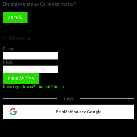
Brushless alebo Coreless motor?
ARCHÍV
Prihlásenie
E-mail
Heslo
PRIHLÁSIŤ SA
Nová registrácia
Zabudnuté heslo
alebo
Prihlásiť sa cez Google