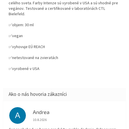
celého sveta. Farby Intenze sú vyrobené v USA a sú vhodné pre
vegánov. Testované a certifikované v laboratóriách CTL
Bielefeld.
✅objem: 30 ml
✅vegan
✅vyhovuje EÚ REACH
✅netestované na zvieratách
✅vyrobené v USA
Andrea
A
Hodnotenie obchodu je 5 z 5 hviezdičiek.
10.8.2026