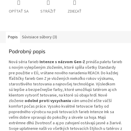
OPÝTAŤ SA
STRÁŽIŤ
ZDIEĽAŤ
Popis
Súvisiace súbory (3)
Podrobný popis
Nová séria farieb
Intenze s názvom Gen-Z
prináša paletu farieb
s novým vylepšeným zložením, ktoré spĺňa všetky štandardy
pre použitie v EÚ, vrátane nového nariadenia REACH. Do každej
fľaštičky farieb Gen Z je vložených niekoľko rokov výskumu,
starostlivého testovania a najnovšej technológie. Výsledkom
sú lepšie a bezpečnejšie farby, ktoré umožňujú tatérom aj ich
klientom vytvoriť tetovanie, na ktoré sú obaja hrdí. Nové
zloženie
odolné proti vysychaniu
vám umožní ešte väčší
komfort počas práce. Vysoko kvalitné tetovacie farby od
popredného výrobcu na poli tetovacích farieb Intenze Ink sa
veľmi dobre vpravujú do pokožky a skvele sa hoja. Majú
extrémne dlhú životnosť a aj po zahojení ostávajú jasné a žiarivé.
Svoje uplatnenie našli vo všetkých tetovacích štýloch u tatérov z