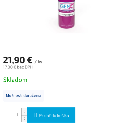
21,90 €
/ ks
17,80 € bez DPH
Jednotková
Skladom
cena:
Možnosti doručenia
Pridať do košíka