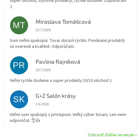
Super obchod, vyborne produkty, rychle dodanie. Odporucam
:)
Miroslava Tomášcová
MT
Hodnotenie obchodu je 5 z 5 hviezdičiek.
23.7.2026
Som veľmi spokojná. Tovar dorazil rýchlo. Ponúkané produktý
sú overené a kvalitné. Odporúčam.
Pavlína Rajníková
PR
Hodnotenie obchodu je 5 z 5 hviezdičiek.
20.7.2026
Veľmi rychle dodanie a super produkty 10/10 obchod :)
G+Z Salón krásy
SK
Hodnotenie obchodu je 5 z 5 hviezdičiek.
3.6.2026
Veľmi som spokojný s prístupom. Veľký výber tovaru. Len viem
odporúčat. 👌👍
Zobraziť ďalšie recenzie