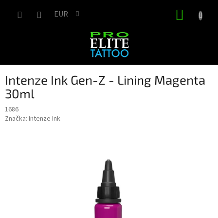
Prejsť
NÁKUP
na
EUR
obsah
KOŠÍK
Intenze Ink Gen-Z - Lining Magenta
30ml
1686
Značka:
Intenze Ink