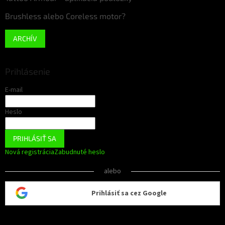
Brushless alebo Coreless motor?
ARCHÍV
Prihlásenie
E-mail
Heslo
PRIHLÁSIŤ SA
Nová registrácia
Zabudnuté heslo
alebo
Prihlásiť sa cez Google