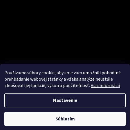
Používame súbory cookie, aby sme vám umožnili pohodlné
prehliadanie webovej stránky a vďaka analýze neustále
zlepšovali jej funkcie, výkon a použiteľnosť.
Viac informácií
Vytvoril Shoptet
Nastavenie
Copyright 2026
Pro Elite Tattoo
. Všetky práva vyhradené.
Súhlasím
Odstúpiť od zmluvy