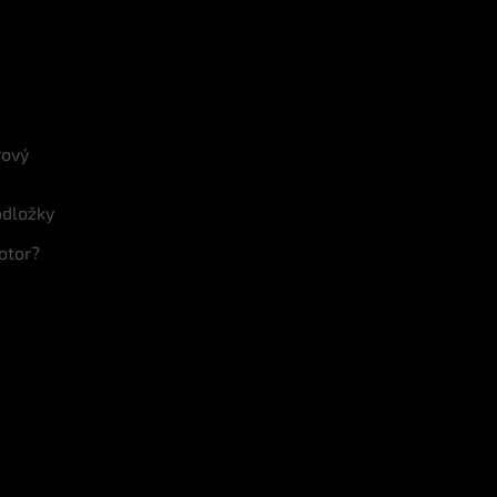
rový
odložky
otor?