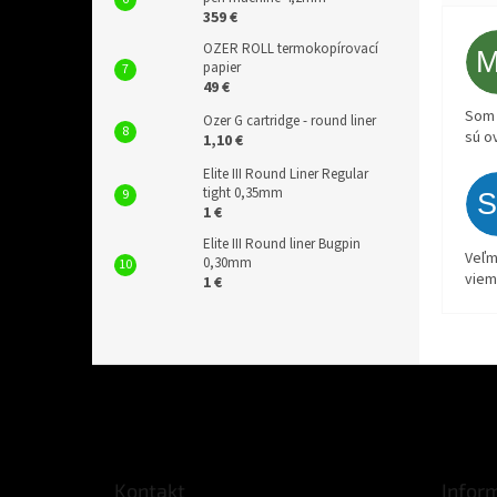
359 €
OZER ROLL termokopírovací
papier
49 €
Som 
Ozer G cartridge - round liner
sú o
1,10 €
Elite III Round Liner Regular
tight 0,35mm
1 €
Elite III Round liner Bugpin
Veľm
0,30mm
viem
1 €
Z
á
p
ä
t
Kontakt
Infor
i