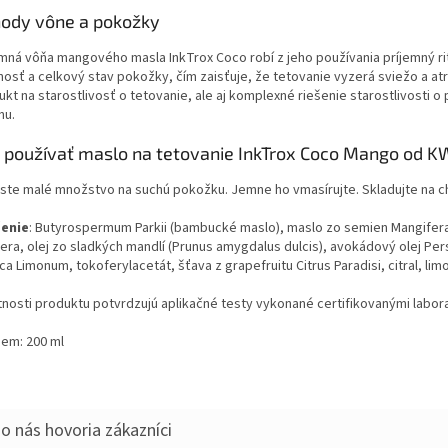
ody vône a pokožky
emná vôňa mangového masla InkTrox Coco robí z jeho používania príjemný rit
nosť a celkový stav pokožky, čím zaisťuje, že tetovanie vyzerá sviežo a atr
kt na starostlivosť o tetovanie, ale aj komplexné riešenie starostlivosti 
nu.
 používať maslo na tetovanie InkTrox Coco Mango od
ste malé množstvo na suchú pokožku. Jemne ho vmasírujte. Skladujte na 
ženie
: Butyrospermum Parkii (bambucké maslo), maslo zo semien Mangifera
era, olej zo sladkých mandlí (Prunus amygdalus dulcis), avokádový olej Pers
a Limonum, tokoferylacetát, šťava z grapefruitu Citrus Paradisi, citral, limo
tnosti produktu potvrdzujú aplikačné testy vykonané certifikovanými labora
em: 200 ml