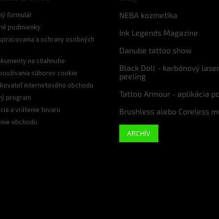
ný formulár
NEBA kozmetika
né podmienky
Ink Legends Magazine
spracovania a ochrany osobných
Danube tattoo show
kumenty na stiahnutie
Black Doll - karbónový lase
používania súborov cookie
peeling
kovateľ internetového obchodu
Tattoo Armour - aplikácia p
ý program
ia a vrátenie tovaru
Brushless alebo Coreless m
nie obchodu
ARCHÍV