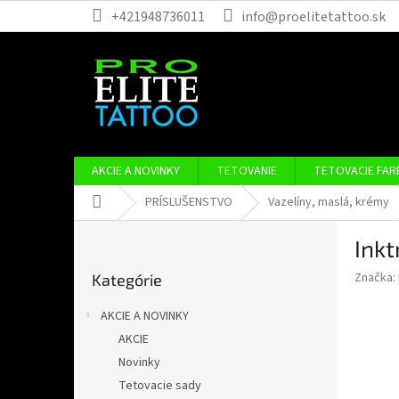
Prejsť
+421948736011
info@proelitetattoo.sk
na
obsah
AKCIE A NOVINKY
TETOVANIE
TETOVACIE FAR
Domov
PRÍSLUŠENSTVO
Vazelíny, maslá, krémy
B
Ink
o
Preskočiť
č
Značka:
Kategórie
kategórie
n
ý
AKCIE A NOVINKY
p
AKCIE
a
Novinky
n
e
Tetovacie sady