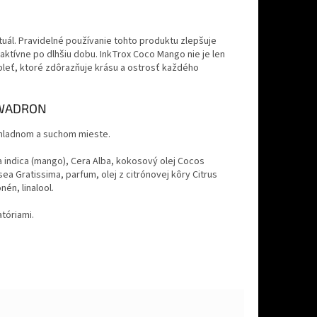
uál. Pravidelné používanie tohto produktu zlepšuje
aktívne po dlhšiu dobu. InkTrox Coco Mango nie je len
o pleť, ktoré zdôrazňuje krásu a ostrosť každého
 KWADRON
chladnom a suchom mieste.
 indica (mango), Cera Alba, kokosový olej Cocos
ea Gratissima, parfum, olej z citrónovej kôry Citrus
nén, linalool.
tóriami.