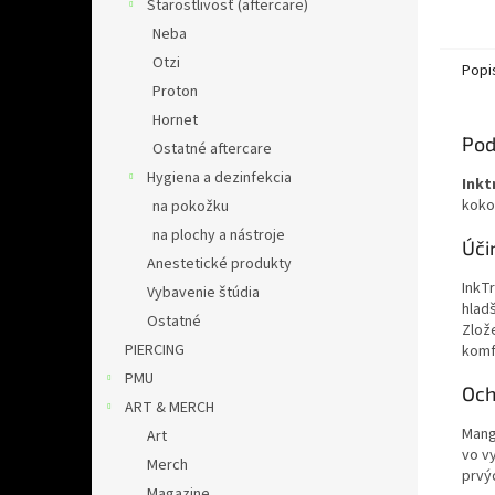
Starostlivosť (aftercare)
Neba
Otzi
Popi
Proton
Hornet
Pod
Ostatné aftercare
Hygiena a dezinfekcia
Ink
koko
na pokožku
na plochy a nástroje
Úči
Anestetické produkty
InkT
Vybavenie štúdia
hlad
Ostatné
Zlož
PIERCING
komf
PMU
Och
ART & MERCH
Mang
Art
vo v
Merch
prvý
Magazine