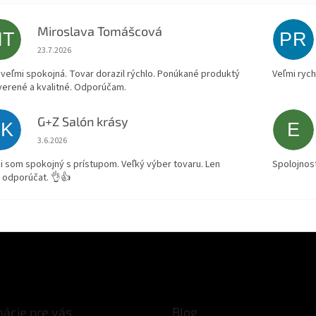
Miroslava Tomášcová
MT
PR
Hodnotenie obchodu je 5 z 5 hviezdičiek.
23.7.2026
veľmi spokojná. Tovar dorazil rýchlo. Ponúkané produktý
Veľmi rych
verené a kvalitné. Odporúčam.
G+Z Salón krásy
SK
E
Hodnotenie obchodu je 5 z 5 hviezdičiek.
3.6.2026
i som spokojný s prístupom. Veľký výber tovaru. Len
Spolojnos
 odporúčat. 👌👍
mácie pre vás
Blog