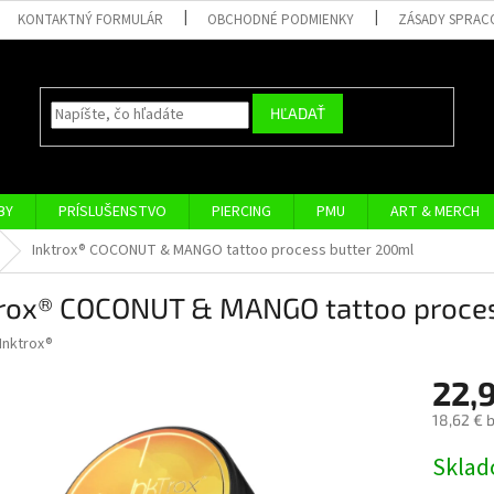
KONTAKTNÝ FORMULÁR
OBCHODNÉ PODMIENKY
ZÁSADY SPRAC
HĽADAŤ
BY
PRÍSLUŠENSTVO
PIERCING
PMU
ART & MERCH
Inktrox® COCONUT & MANGO tattoo process butter 200ml
trox® COCONUT & MANGO tattoo proces
Inktrox®
22,
18,62 € 
Jednotk
Skla
cena: