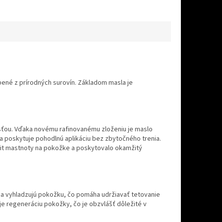
né z prírodných surovín. Základom masla je
sťou. Vďaka novému rafinovanému zloženiu je maslo
a poskytuje pohodlnú aplikáciu bez zbytočného trenia.
ocit mastnoty na pokožke a poskytovalo okamžitý
a a vyhladzujú pokožku, čo pomáha udržiavať tetovanie
e regeneráciu pokožky, čo je obzvlášť dôležité v