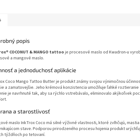
s
robný popis
trox® COCONUT & MANGO tattoo
je procesové maslo od Kwadron-u vyrobe
sové a mangové maslo.
nnosť a jednoduchosť aplikácie
rox Coco Mango Tattoo Butter je produkt známy svojou výnimočnou účinno
šie a zamatovejšie. Jeho krémová konzistencia umožňuje ľahké roztieranie 
enie je navrhnuté tak, aby sa rýchlo vstrebávalo, eliminovalo akýkoľvek p
ort.
rana a starostlivosť
ové maslo InkTrox Coco má silné výživné vlastnosti, ktoré zvlhčujú, masti
ynikajúcom stave. Podporou prirodzeného procesu hojenia produkt urýchľuj
ch týždňoch po tetovaní.