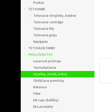
l
Poukaz
TETOVANIE
Tetovacie strojčeky, batérie
Tetovacie cartridge
Tetovacie ihly
Tetovacie gripy
Napájanie
TETOVACIE FARBY
PRÍSLUŠENSTVO
Laserové prístroje
Termotlačiarne
Vazelíny, maslá, krémy
Obtláčacie pomôcky
Rukavice
Fólie
Ink cups (kalíšky)
Eko produkty