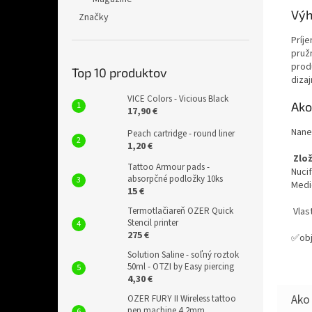
Výh
Značky
Príj
pruž
produ
Top 10 produktov
dizaj
VICE Colors - Vicious Black
Ako
17,90 €
Nane
Peach cartridge - round liner
1,20 €
Zlo
Tattoo Armour pads -
Nucif
absorpčné podložky 10ks
Medic
15 €
Vlas
Termotlačiareň OZER Quick
Stencil printer
275 €
✅obj
Solution Saline - soľný roztok
50ml - OTZI by Easy piercing
4,30 €
OZER FURY II Wireless tattoo
pen machine 4,2mm