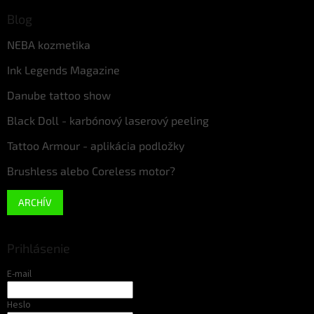
Blog
NEBA kozmetika
Ink Legends Magazine
Danube tattoo show
Black Doll - karbónový laserový peeling
Tattoo Armour - aplikácia podložky
Brushless alebo Coreless motor?
ARCHÍV
Prihlásenie
E-mail
Heslo