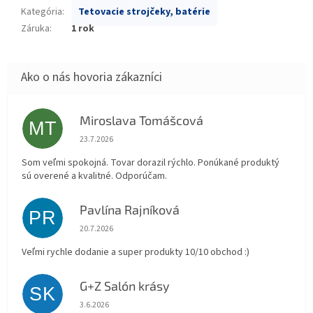
Kategória
:
Tetovacie strojčeky, batérie
Záruka
:
1 rok
Miroslava Tomášcová
MT
Hodnotenie obchodu je 5 z 5 hviezdičiek.
23.7.2026
Som veľmi spokojná. Tovar dorazil rýchlo. Ponúkané produktý
sú overené a kvalitné. Odporúčam.
Pavlína Rajníková
PR
Hodnotenie obchodu je 5 z 5 hviezdičiek.
20.7.2026
Veľmi rychle dodanie a super produkty 10/10 obchod :)
G+Z Salón krásy
SK
Hodnotenie obchodu je 5 z 5 hviezdičiek.
3.6.2026