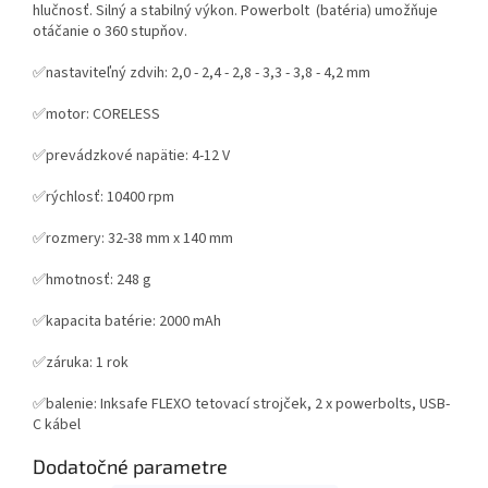
hlučnosť. Silný a stabilný výkon. Powerbolt (batéria) umožňuje
otáčanie o 360 stupňov.
✅nastaviteľný zdvih: 2,0 - 2,4 - 2,8 - 3,3 - 3,8 - 4,2 mm
✅motor: CORELESS
✅prevádzkové napätie: 4-12 V
✅rýchlosť: 10400 rpm
✅rozmery: 32-38 mm x 140 mm
✅hmotnosť: 248 g
✅kapacita batérie: 2000 mAh
✅záruka: 1 rok
✅balenie: Inksafe FLEXO tetovací strojček, 2 x powerbolts, USB-
C kábel
Dodatočné parametre