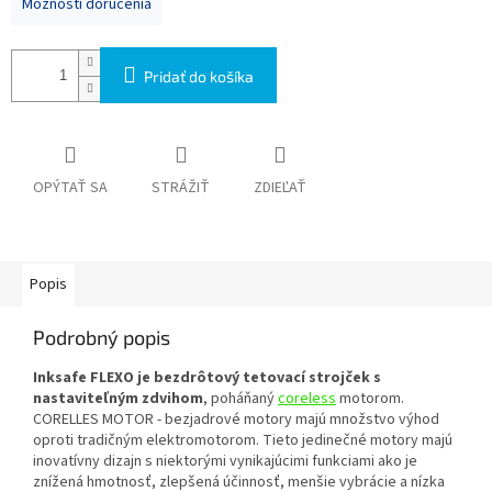
Možnosti doručenia
Pridať do košíka
OPÝTAŤ SA
STRÁŽIŤ
ZDIEĽAŤ
Popis
Podrobný popis
Inksafe FLEXO je bezdrôtový tetovací strojček s
nastaviteľným zdvihom
, poháňaný
coreless
motorom.
CORELLES MOTOR - bezjadrové motory majú množstvo výhod
oproti tradičným elektromotorom. Tieto jedinečné motory majú
inovatívny dizajn s niektorými vynikajúcimi funkciami ako je
znížená hmotnosť, zlepšená účinnosť, menšie vybrácie a nízka