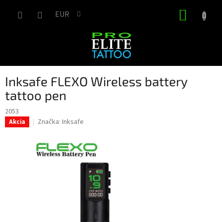
Prejsť
NÁKUP
na
EUR
obsah
KOŠÍK
Inksafe FLEXO Wireless battery
tattoo pen
2053
Značka:
Inksafe
Akcia