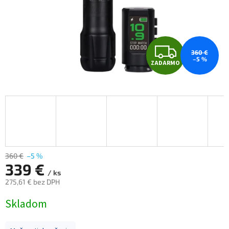
Z
360 €
–5 %
ZADARMO
A
D
A
R
M
360 €
–5 %
339 €
/ ks
O
275,61 € bez DPH
Jednotková
Skladom
cena: