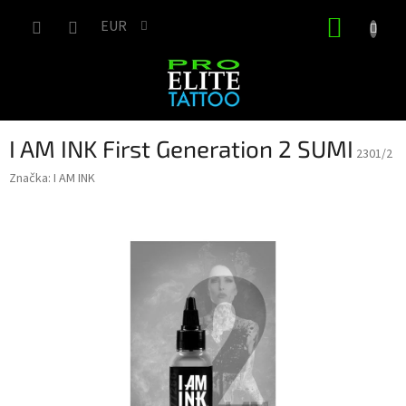
Prejsť
NÁKUP
na
EUR
obsah
KOŠÍK
I AM INK First Generation 2 SUMI
2301/2
Značka:
I AM INK