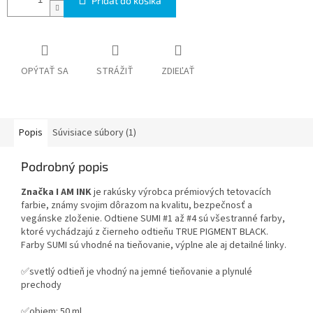
Pridať do košíka
OPÝTAŤ SA
STRÁŽIŤ
ZDIEĽAŤ
Popis
Súvisiace súbory (1)
Podrobný popis
Značka I AM INK
je rakúsky výrobca prémiových tetovacích
farbie, známy svojim dôrazom na kvalitu, bezpečnosť a
vegánske zloženie. Odtiene SUMI #1 až #4 sú všestranné farby,
ktoré vychádzajú z čierneho odtieňu TRUE PIGMENT BLACK.
Farby SUMI sú vhodné na tieňovanie, výplne ale aj detailné linky.
✅svetlý odtieň je vhodný na jemné tieňovanie a plynulé
prechody
✅objem: 50 ml