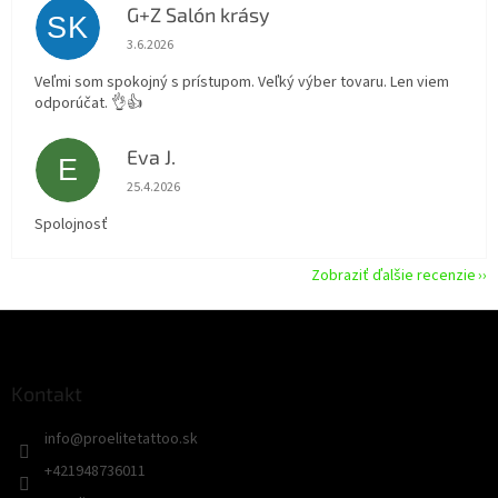
G+Z Salón krásy
SK
Hodnotenie obchodu je 5 z 5 hviezdičiek.
3.6.2026
Veľmi som spokojný s prístupom. Veľký výber tovaru. Len viem
odporúčat. 👌👍
Eva J.
E
Hodnotenie obchodu je 5 z 5 hviezdičiek.
25.4.2026
Spolojnosť
Zobraziť ďalšie recenzie
Z
á
p
ä
Kontakt
t
info
@
proelitetattoo.sk
i
e
+421948736011