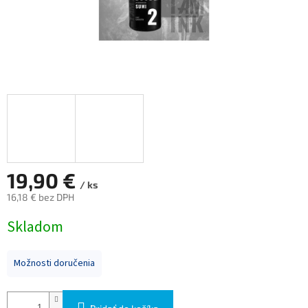
19,90 €
/ ks
16,18 € bez DPH
Jednotková
Skladom
cena:
Možnosti doručenia