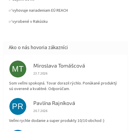
✅vyhovuje nariadeniam EÚ REACH
✅vyrobené v Rakúsku
Miroslava Tomášcová
MT
Hodnotenie obchodu je 5 z 5 hviezdičiek.
23.7.2026
Som veľmi spokojná. Tovar dorazil rýchlo. Ponúkané produktý
sú overené a kvalitné. Odporúčam.
Pavlína Rajníková
PR
Hodnotenie obchodu je 5 z 5 hviezdičiek.
20.7.2026
Veľmi rychle dodanie a super produkty 10/10 obchod :)