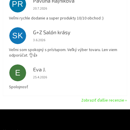
Pavlína Rajníková
PR
Hodnotenie obchodu je 5 z 5 hviezdičiek.
20.7.2026
Veľmi rychle dodanie a super produkty 10/10 obchod :)
G+Z Salón krásy
SK
Hodnotenie obchodu je 5 z 5 hviezdičiek.
3.6.2026
Veľmi som spokojný s prístupom. Veľký výber tovaru. Len viem
odporúčat. 👌👍
Eva J.
E
Hodnotenie obchodu je 5 z 5 hviezdičiek.
25.4.2026
Spolojnosť
Zobraziť ďalšie recenzie
Z
á
p