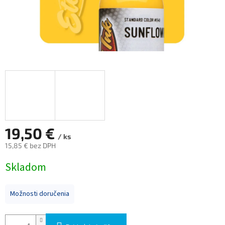
19,50 €
/ ks
15,85 € bez DPH
Jednotková
Skladom
cena:
Možnosti doručenia