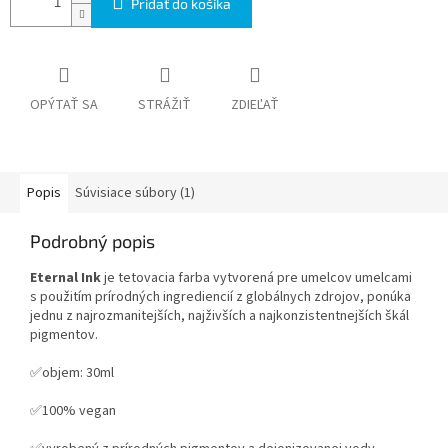
Pridať do košíka
OPÝTAŤ SA
STRÁŽIŤ
ZDIEĽAŤ
Popis
Súvisiace súbory (1)
Podrobný popis
Eternal Ink
je
tetovacia farba vytvorená pre umelcov umelcami
s použitím prírodných ingrediencií z globálnych zdrojov, ponúka
jednu z najrozmanitejších, najživších a najkonzistentnejších škál
pigmentov.
✅objem: 30ml
✅100% vegan