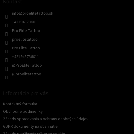
ä
Kontakt
t
info
@
proelitetattoo.sk
i
e
+421948736011
Pro Elite Tattoo
proelitetattoo
Pro Elite Tattoo
+421948736011
@ProEliteTattoo
@proelitetattoo
Informácie pre vás
Kontaktný formulár
Obchodné podmienky
Zásady spracovania a ochrany osobných údajov
GDPR dokumenty na stiahnutie