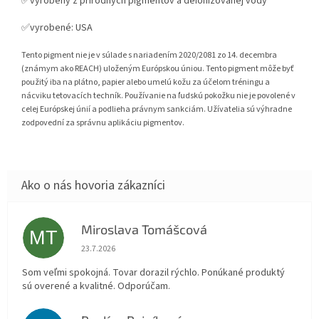
✅vyrobený z prírodných pigmentov a deionizovanej vody
✅vyrobené: USA
Tento pigment nie je v súlade s nariadením 2020/2081 zo 14. decembra
(známym ako REACH) uloženým Európskou úniou. Tento pigment môže byť
použitý iba na plátno, papier alebo umelú kožu za účelom tréningu a
nácviku tetovacích techník. Používanie na ľudskú pokožku nie je povolené v
celej Európskej únií a podlieha právnym sankciám. Užívatelia sú výhradne
zodpovední za správnu aplikáciu pigmentov.
Miroslava Tomášcová
MT
Hodnotenie obchodu je 5 z 5 hviezdičiek.
23.7.2026
Som veľmi spokojná. Tovar dorazil rýchlo. Ponúkané produktý
sú overené a kvalitné. Odporúčam.