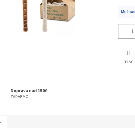
Možnost
TLAČ
Doprava nad 150€
ZADARMO
s