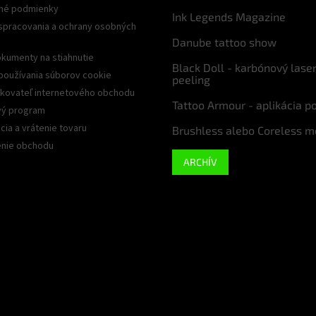
né podmienky
Ink Legends Magazine
spracovania a ochrany osobných
Danube tattoo show
kumenty na stiahnutie
Black Doll - karbónový lase
používania súborov cookie
peeling
kovateľ internetového obchodu
Tattoo Armour - aplikácia p
ý program
ia a vrátenie tovaru
Brushless alebo Coreless m
nie obchodu
ARCHÍV