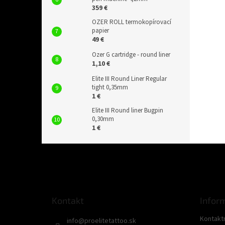
359 €
OZER ROLL termokopírovací
papier
49 €
Ozer G cartridge - round liner
1,10 €
Elite III Round Liner Regular
tight 0,35mm
1 €
Elite III Round liner Bugpin
0,30mm
1 €
Z
á
p
ä
t
Kontakt
Infor
i
e
Kontakt
info
@
proelitetattoo.sk