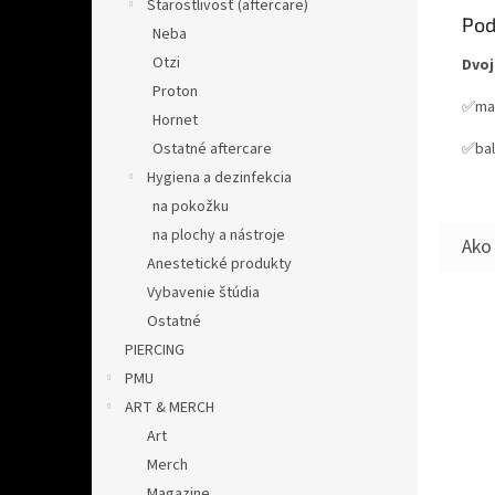
Starostlivosť (aftercare)
Pod
Neba
Otzi
Dvoj
Proton
✅mat
Hornet
Ostatné aftercare
✅bal
Hygiena a dezinfekcia
na pokožku
na plochy a nástroje
Anestetické produkty
Vybavenie štúdia
Ostatné
PIERCING
PMU
ART & MERCH
Art
Merch
Magazine