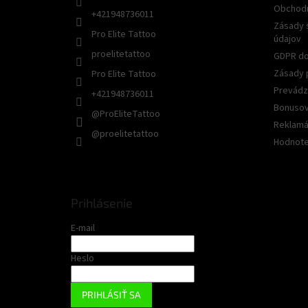
Obchod
+421948736011
Zásady 
Pro Elite Tattoo
údajov
proelitetattoo
GDPR do
Zásady 
Pro Elite Tattoo
Prevádz
+421948736011
Bonusov
@ProEliteTattoo
Reklamác
@proelitetattoo
Hodnote
Prihlásenie
E-mail
Heslo
PRIHLÁSIŤ SA