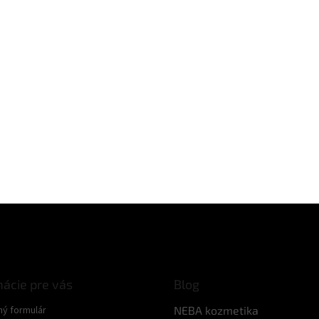
mácie pre vás
Blog
ný formulár
NEBA kozmetika