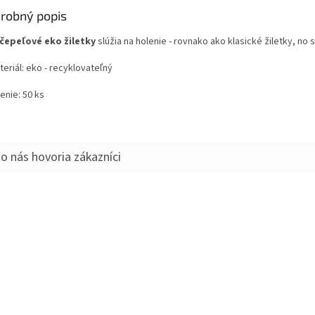
robný popis
čepeľové eko žiletky
slúžia na holenie - rovnako ako klasické žiletky, no
eriál: eko - recyklovateľný
enie: 50 ks