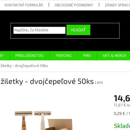
KONTAKTNÝ FORMULÁR
OBCHODNÉ PODMIENKY
ZÁSADY SPRAC
HĽADAŤ
BY
PRÍSLUŠENSTVO
PIERCING
PMU
ART & MERCH
žiletky - dvojčepeľové 50ks
žiletky - dvojčepeľové 50ks
1434
14,
11,87 € 
Jednotk
0,29 € / 
cena:
Skla