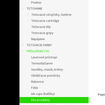
l
Poukaz
TETOVANIE
Tetovacie strojčeky, batérie
Tetovacie cartridge
Tetovacie ihly
Tetovacie gripy
Napájanie
TETOVACIE FARBY
PRÍSLUŠENSTVO
Laserové prístroje
Termotlačiarne
Vazelíny, maslá, krémy
Obtláčacie pomôcky
Rukavice
Fólie
Ink cups (kalíšky)
Popi
Eko produkty