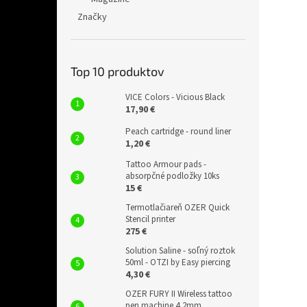
Značky
Top 10 produktov
VICE Colors - Vicious Black
17,90 €
Peach cartridge - round liner
1,20 €
Tattoo Armour pads -
absorpčné podložky 10ks
15 €
Termotlačiareň OZER Quick
Stencil printer
275 €
Solution Saline - soľný roztok
50ml - OTZI by Easy piercing
4,30 €
OZER FURY II Wireless tattoo
pen machine 4,2mm