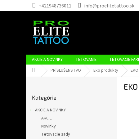
Prejsť
+421948736011
info@proelitetattoo.sk
na
obsah
AKCIE A NOVINKY
TETOVANIE
TETOVACIE FAR
Domov
PRÍSLUŠENSTVO
Eko produkty
EKO 
B
EKO 
o
Preskočiť
č
Kategórie
kategórie
n
ý
AKCIE A NOVINKY
p
AKCIE
a
Novinky
n
e
Tetovacie sady