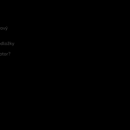
rový
odložky
otor?