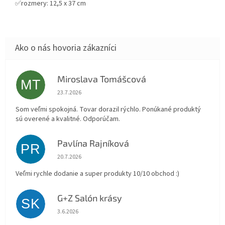
✅rozmery: 12,5 x 37 cm
Miroslava Tomášcová
MT
Hodnotenie obchodu je 5 z 5 hviezdičiek.
23.7.2026
Som veľmi spokojná. Tovar dorazil rýchlo. Ponúkané produktý
sú overené a kvalitné. Odporúčam.
Pavlína Rajníková
PR
Hodnotenie obchodu je 5 z 5 hviezdičiek.
20.7.2026
Veľmi rychle dodanie a super produkty 10/10 obchod :)
G+Z Salón krásy
SK
Hodnotenie obchodu je 5 z 5 hviezdičiek.
3.6.2026