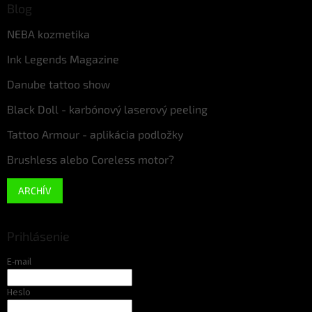
Blog
NEBA kozmetika
Ink Legends Magazine
Danube tattoo show
Black Doll - karbónový laserový peeling
Tattoo Armour - aplikácia podložky
Brushless alebo Coreless motor?
ARCHÍV
Prihlásenie
E-mail
Heslo