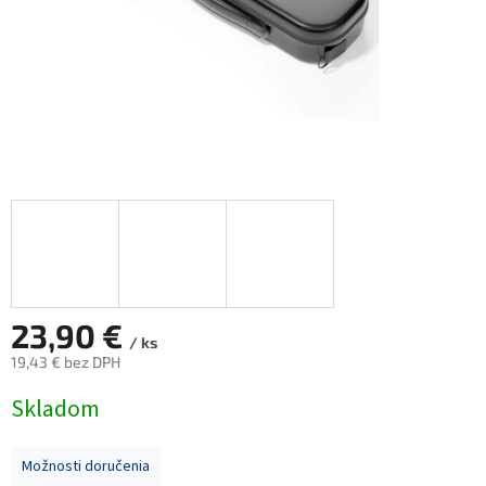
23,90 €
/ ks
19,43 € bez DPH
Jednotková
Skladom
cena:
Možnosti doručenia