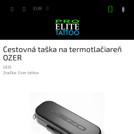
Prejsť
NÁKUP
na
EUR
obsah
KOŠÍK
Cestovná taška na termotlačiareň
OZER
1825
Značka:
Ozer tattoo