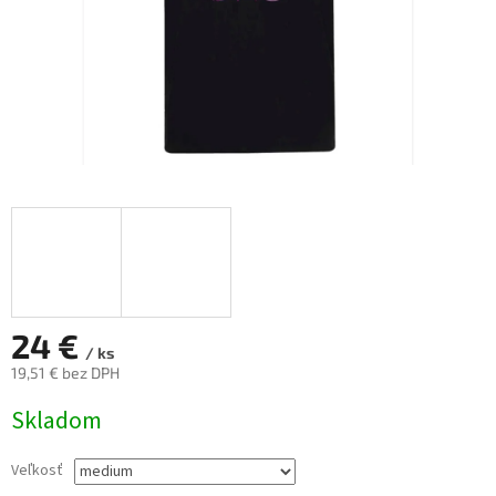
24 €
/ ks
19,51 € bez DPH
Jednotková
Skladom
cena:
Veľkosť