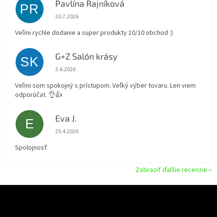
Pavlína Rajníková
PR
Hodnotenie obchodu je 5 z 5 hviezdičiek.
20.7.2026
Veľmi rychle dodanie a super produkty 10/10 obchod :)
G+Z Salón krásy
SK
Hodnotenie obchodu je 5 z 5 hviezdičiek.
3.6.2026
Veľmi som spokojný s prístupom. Veľký výber tovaru. Len viem
odporúčat. 👌👍
Eva J.
E
Hodnotenie obchodu je 5 z 5 hviezdičiek.
25.4.2026
Spolojnosť
Zobraziť ďalšie recenzie
Z
á
p