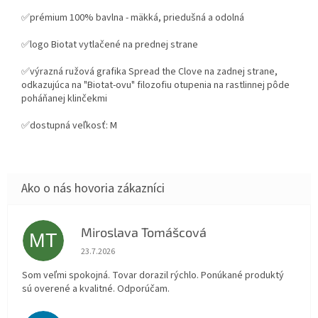
✅prémium 100% bavlna - mäkká, priedušná a odolná
✅logo Biotat vytlačené na prednej strane
✅výrazná ružová grafika Spread the Clove na zadnej strane,
odkazujúca na "Biotat-ovu" filozofiu otupenia na rastlinnej pôde
poháňanej klinčekmi
✅dostupná veľkosť: M
Miroslava Tomášcová
MT
Hodnotenie obchodu je 5 z 5 hviezdičiek.
23.7.2026
Som veľmi spokojná. Tovar dorazil rýchlo. Ponúkané produktý
sú overené a kvalitné. Odporúčam.