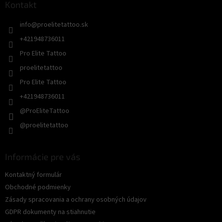
ä
Kontakt
t
info
@
proelitetattoo.sk
i
e
+421948736011
Pro Elite Tattoo
proelitetattoo
Pro Elite Tattoo
+421948736011
@ProEliteTattoo
@proelitetattoo
Informácie pre vás
Kontaktný formulár
Obchodné podmienky
Zásady spracovania a ochrany osobných údajov
GDPR dokumenty na stiahnutie