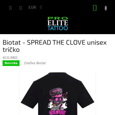
Prejsť
NÁKUP
na
EUR
obsah
KOŠÍK
Biotat - SPREAD THE CLOVE unisex
tričko
4131/MED
Značka:
Biotat
Novinka