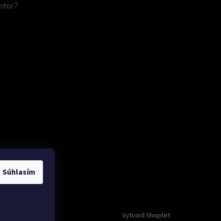
otor?
Súhlasím
Vytvoril Shoptet