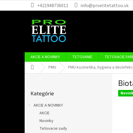
Prejsť
+421948736011
info@proelitetattoo.sk
na
obsah
AKCIE A NOVINKY
TETOVANIE
TETOVACIE FAR
Domov
PMU
PMU kozmetika, hygiena a dezinfekc
B
Biot
o
Preskočiť
č
Kategórie
kategórie
Novin
n
ý
AKCIE A NOVINKY
p
AKCIE
a
Novinky
n
e
Tetovacie sady