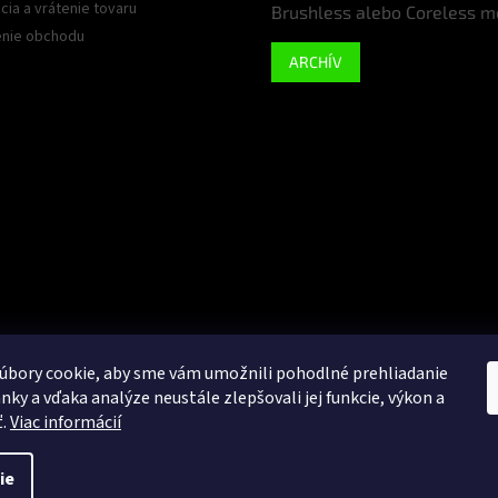
ia a vrátenie tovaru
Brushless alebo Coreless m
nie obchodu
ARCHÍV
úbory cookie, aby sme vám umožnili pohodlné prehliadanie
nky a vďaka analýze neustále zlepšovali jej funkcie, výkon a
Google
ť.
Viac informácií
ie
é.