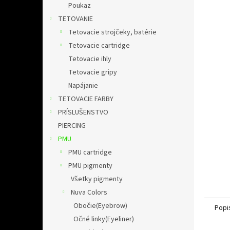
l
Poukaz
TETOVANIE
Tetovacie strojčeky, batérie
Tetovacie cartridge
Tetovacie ihly
Tetovacie gripy
Napájanie
TETOVACIE FARBY
PRÍSLUŠENSTVO
PIERCING
PMU
PMU cartridge
PMU pigmenty
Všetky pigmenty
Nuva Colors
Obočie(Eyebrow)
Popi
Očné linky(Eyeliner)