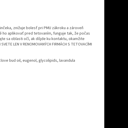
linčeka, znižuje bolesť pri PMU zákroku a zároveň
né ho aplikovať pred tetovaním, funguje tak, že počas
jte sa oblasti očí, ak dôjde ku kontaktu, okamžite
 SVETE LEN V RENOMOVANÝCH FIRMÁCH S TETOVACÍMI
clove bud oil, eugenol, glycolipids, lavandula