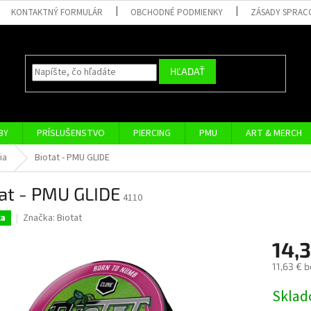
KONTAKTNÝ FORMULÁR
OBCHODNÉ PODMIENKY
ZÁSADY SPRAC
HĽADAŤ
BY
PRÍSLUŠENSTVO
PIERCING
PMU
ART & MERCH
ia
Biotat - PMU GLIDE
at - PMU GLIDE
4110
Značka:
Biotat
ka
14,
11,63 € 
Jednotk
Skla
cena: