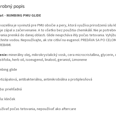
robný popis
at - NUMBING PMU GLIDE
vazelína je vyvinutá pre PMU obočie a pery, ktorá využíva prirodzenú silu k
je zápal a začervenanie. A to všetko bez použitia chemikálií. Nie je potreb
ania preniká do danej oblasti. Glide neupcháva ihly počas tetovania. Vyhýba
hnite vodou. Nepoužívajte, ak ste citliví na eugenol.
PREDÁVA SA PO CELOM
EBAMI.
enie:
minerálny olej, mikrokrystalický vosk, cera microcristallina, glycerin, 
tifolia, herb oil, isoeugenol, linalool, geraniol, Limonene
bing glide
tizápalová, antibakteriálna, antimikrobiálna a protiplesňová
ba: priehľadná
a: klinček
žívať počas tetovania, nepoužívať ako aftercare