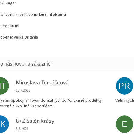
0% vegan
rodzené znecitlivenie
bez lidokaínu
em: 100 ml
obené: Veľká Británia
Miroslava Tomášcová
MT
PR
Hodnotenie obchodu je 5 z 5 hviezdičiek.
23.7.2026
veľmi spokojná. Tovar dorazil rýchlo. Ponúkané produktý
Veľmi rych
verené a kvalitné. Odporúčam.
G+Z Salón krásy
SK
E
Hodnotenie obchodu je 5 z 5 hviezdičiek.
3.6.2026