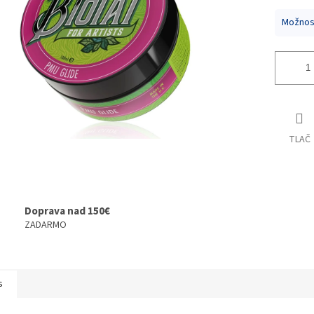
Možnost
TLAČ
Doprava nad 150€
ZADARMO
s