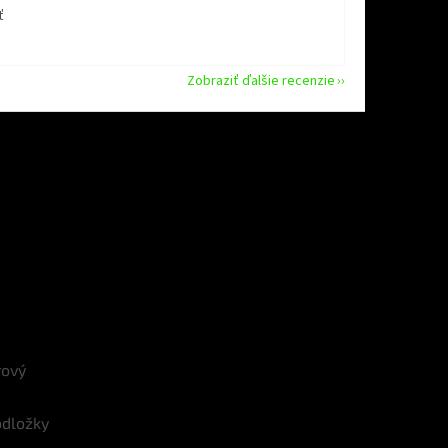
ť
Zobraziť ďalšie recenzie
rový
odložky