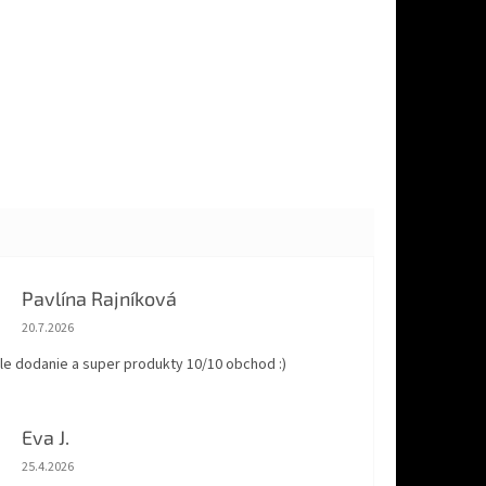
Pavlína Rajníková
Hodnotenie obchodu je 5 z 5 hviezdičiek.
20.7.2026
le dodanie a super produkty 10/10 obchod :)
Eva J.
Hodnotenie obchodu je 5 z 5 hviezdičiek.
25.4.2026