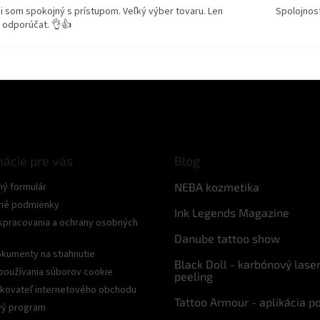
i som spokojný s prístupom. Veľký výber tovaru. Len
Spolojnos
 odporúčat. 👌👍
mácie pre vás
Blog
ný formulár
NEBA kozmetika
né podmienky
Ink Legends Magazine
spracovania a ochrany osobných
Danube tattoo show
kumenty na stiahnutie
Black Doll - karbónový lase
používania súborov cookie
peeling
kovateľ internetového obchodu
Tattoo Armour - aplikácia p
ý program