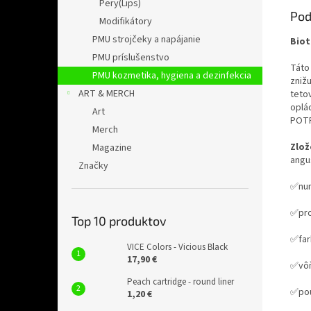
Pery(Lips)
Pod
Modifikátory
PMU strojčeky a napájanie
Biot
PMU príslušenstvo
Táto 
PMU kozmetika, hygiena a dezinfekcia
znižu
ART & MERCH
tetov
oplác
Art
POTR
Merch
Zlož
Magazine
angus
Značky
✅num
✅pro
Top 10 produktov
✅far
VICE Colors - Vicious Black
17,90 €
✅vôň
Peach cartridge - round liner
✅pou
1,20 €