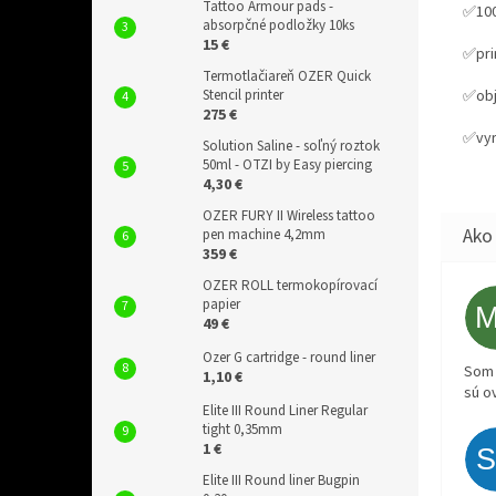
Tattoo Armour pads -
✅10
absorpčné podložky 10ks
15 €
✅pri
Termotlačiareň OZER Quick
✅obj
Stencil printer
275 €
✅vyr
Solution Saline - soľný roztok
50ml - OTZI by Easy piercing
4,30 €
OZER FURY II Wireless tattoo
pen machine 4,2mm
359 €
OZER ROLL termokopírovací
papier
49 €
Ozer G cartridge - round liner
Som 
1,10 €
sú o
Elite III Round Liner Regular
tight 0,35mm
1 €
Elite III Round liner Bugpin