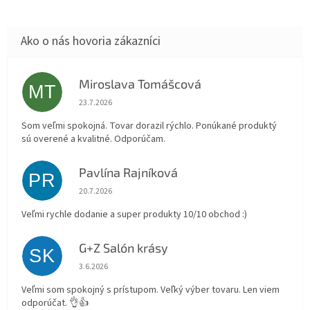
Miroslava Tomášcová
MT
Hodnotenie obchodu je 5 z 5 hviezdičiek.
23.7.2026
Som veľmi spokojná. Tovar dorazil rýchlo. Ponúkané produktý
sú overené a kvalitné. Odporúčam.
Pavlína Rajníková
PR
Hodnotenie obchodu je 5 z 5 hviezdičiek.
20.7.2026
Veľmi rychle dodanie a super produkty 10/10 obchod :)
G+Z Salón krásy
SK
Hodnotenie obchodu je 5 z 5 hviezdičiek.
3.6.2026
Veľmi som spokojný s prístupom. Veľký výber tovaru. Len viem
odporúčat. 👌👍