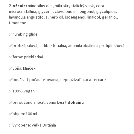
Zloženie:
minerálny olej, mikrokrystalický vosk, cera
microcristallina, glycerin, clove bud oil, eugenol, glycolipids,
lavandula angustifolia, herb oil, isoeugenol, linalool, geraniol,
Limonene
✅numbing glide
✅protizápalová, antibakteriálna, antimikrobiálna a protiplesňová
✅farba: priehľadná
✅vôňa: klinček
✅používať počas tetovania, nepoužívať ako aftercare
✅100% vegan
✅prirodzené znecitlivenie
bez lidokaínu
✅objem: 100 ml
✅vyrobené: Veľká Británia