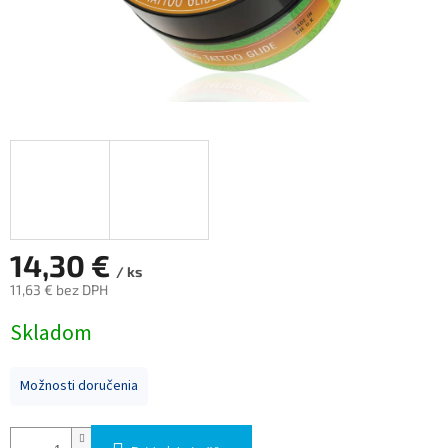
14,30 €
/ ks
11,63 € bez DPH
Jednotková
Skladom
cena:
Možnosti doručenia