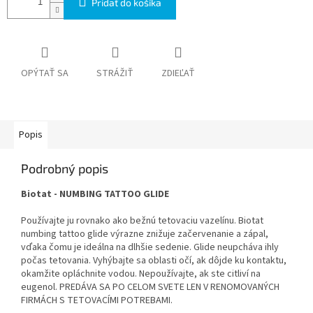
Pridať do košíka
OPÝTAŤ SA
STRÁŽIŤ
ZDIEĽAŤ
Popis
Podrobný popis
Biotat - NUMBING TATTOO GLIDE
Používajte ju rovnako ako bežnú tetovaciu vazelínu. Biotat
numbing tattoo glide výrazne znižuje začervenanie a zápal,
vďaka čomu je ideálna na dlhšie sedenie. Glide neupcháva ihly
počas tetovania. Vyhýbajte sa oblasti očí, ak dôjde ku kontaktu,
okamžite opláchnite vodou. Nepoužívajte, ak ste citliví na
eugenol.
PREDÁVA SA PO CELOM SVETE LEN V RENOMOVANÝCH
FIRMÁCH S TETOVACÍMI POTREBAMI.