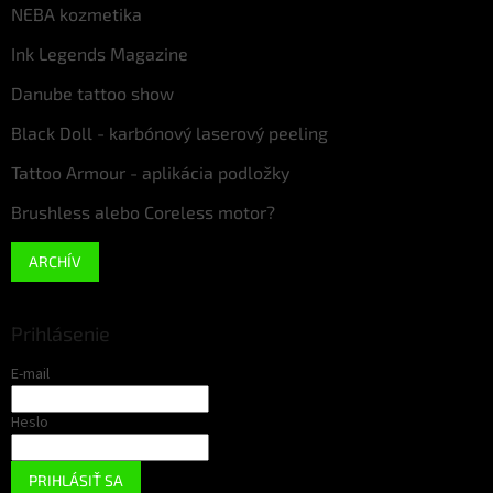
NEBA kozmetika
Ink Legends Magazine
Danube tattoo show
Black Doll - karbónový laserový peeling
Tattoo Armour - aplikácia podložky
Brushless alebo Coreless motor?
ARCHÍV
Prihlásenie
E-mail
Heslo
PRIHLÁSIŤ SA