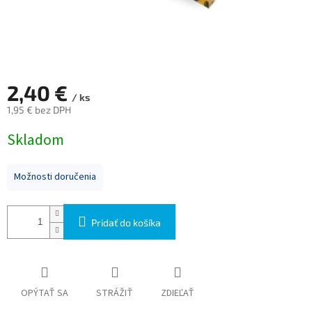
2,40 €
/ ks
1,95 € bez DPH
Jednotková
Skladom
cena:
Možnosti doručenia
Pridať do košíka
OPÝTAŤ SA
STRÁŽIŤ
ZDIEĽAŤ