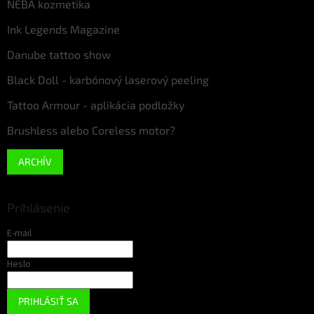
NEBA kozmetika
Ink Legends Magazine
Danube tattoo show
Black Doll - karbónový laserový peeling
Tattoo Armour - aplikácia podložky
Brushless alebo Coreless motor?
ARCHÍV
Prihlásenie
E-mail
Heslo
PRIHLÁSIŤ SA