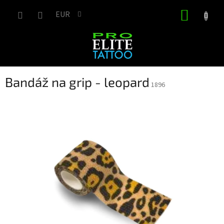
Prejsť
NÁKUP
na
EUR
obsah
KOŠÍK
Bandáž na grip - leopard
1896