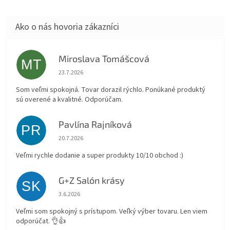
Miroslava Tomášcová
MT
Hodnotenie obchodu je 5 z 5 hviezdičiek.
23.7.2026
Som veľmi spokojná. Tovar dorazil rýchlo. Ponúkané produktý
sú overené a kvalitné. Odporúčam.
Pavlína Rajníková
PR
Hodnotenie obchodu je 5 z 5 hviezdičiek.
20.7.2026
Veľmi rychle dodanie a super produkty 10/10 obchod :)
G+Z Salón krásy
SK
Hodnotenie obchodu je 5 z 5 hviezdičiek.
3.6.2026
Veľmi som spokojný s prístupom. Veľký výber tovaru. Len viem
odporúčat. 👌👍