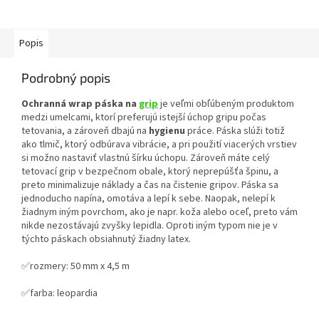
Popis
Podrobný popis
Ochranná wrap páska na
grip
je veľmi obľúbeným produktom
medzi umelcami, ktorí preferujú istejší úchop gripu počas
tetovania, a zároveň dbajú na
hygienu
práce. Páska slúži totiž
ako tlmič, ktorý odbúrava vibrácie, a pri použití viacerých vrstiev
si možno nastaviť vlastnú šírku úchopu. Zároveň máte celý
tetovací grip v bezpečnom obale, ktorý neprepúšťa špinu, a
preto minimalizuje náklady a čas na čistenie gripov. Páska sa
jednoducho napína, omotáva a lepí k sebe. Naopak, nelepí k
žiadnym iným povrchom, ako je napr. koža alebo oceľ, preto vám
nikde nezostávajú zvyšky lepidla. Oproti iným typom nie je v
týchto páskach obsiahnutý žiadny latex.
✅rozmery: 50 mm x 4,5 m
✅farba: leopardia