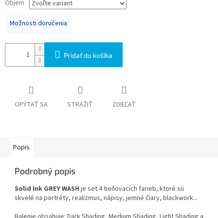
Objem
Možnosti doručenia
Pridať do košíka
OPÝTAŤ SA
STRÁŽIŤ
ZDIEĽAŤ
Popis
Podrobný popis
Solid Ink GREY WASH
je set 4 tieňovacích farieb, ktoré sú
skvelé na portréty, realizmus, nápisy, jemné čiary, blackwork...
Balenie obsahuje: Dark Shading, Medium Shading, Light Shading a