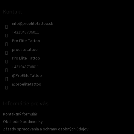
p
ä
Kontakt
t
info
@
proelitetattoo.sk
i
e
+421948736011
Pro Elite Tattoo
proelitetattoo
Pro Elite Tattoo
+421948736011
@ProEliteTattoo
@proelitetattoo
Informácie pre vás
Kontaktný formulár
Obchodné podmienky
Zásady spracovania a ochrany osobných údajov