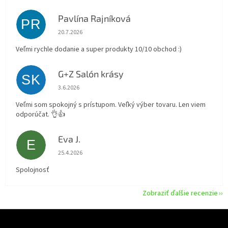
Pavlína Rajníková
PR
Hodnotenie obchodu je 5 z 5 hviezdičiek.
20.7.2026
Veľmi rychle dodanie a super produkty 10/10 obchod :)
G+Z Salón krásy
SK
Hodnotenie obchodu je 5 z 5 hviezdičiek.
3.6.2026
Veľmi som spokojný s prístupom. Veľký výber tovaru. Len viem
odporúčat. 👌👍
Eva J.
E
Hodnotenie obchodu je 5 z 5 hviezdičiek.
25.4.2026
Spolojnosť
Zobraziť ďalšie recenzie
Z
á