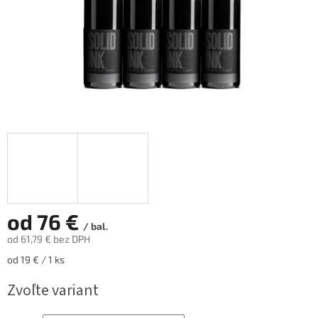
od
76 €
/ bal.
od
61,79 €
bez DPH
Jednotková
od 19 € / 1 ks
cena:
Zvoľte variant