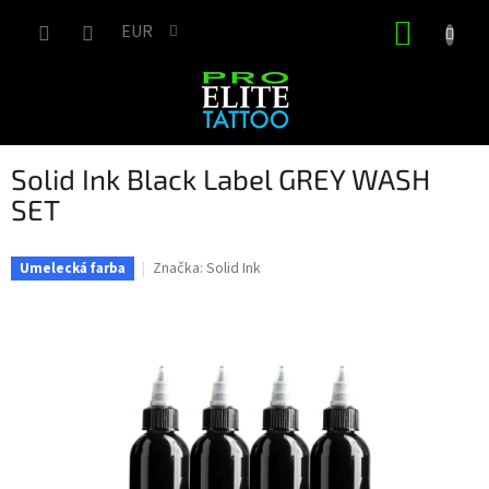
Prejsť
NÁKUP
na
EUR
obsah
KOŠÍK
Solid Ink Black Label GREY WASH
SET
Značka:
Solid Ink
Umelecká farba