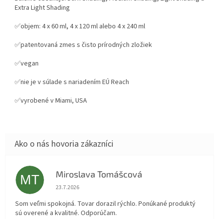
Extra Light Shading
✅objem: 4 x 60 ml, 4 x 120 ml alebo 4 x 240 ml
✅patentovaná zmes s čisto prírodných zložiek
✅vegan
✅
nie je v súlade s nariadením EÚ Reach
✅vyrobené v Miami, USA
Miroslava Tomášcová
MT
Hodnotenie obchodu je 5 z 5 hviezdičiek.
23.7.2026
Som veľmi spokojná. Tovar dorazil rýchlo. Ponúkané produktý
sú overené a kvalitné. Odporúčam.