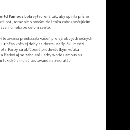
orld Famous
bola vytvorená tak, aby splnila prísne
 stálosť, teraz ale s novým zložením zabezpečujúcim
ávaní umelci po celom svete.
ví tetovania preukázala vášeň pre výrobu jedinečných
cií. Počas krátkej doby sa dostali na špičku medzi
 sveta. Farby sú obľúbené predovšetkým vďaka
a žiarivý aj po zahojení. Farby World Famous sú
ú toxické a nie sú testované na zvieratách.