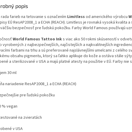
robný popis
 rada farieb na tetovanie s označením
Limitless
od amerického výrobcu
W
pisy EÚ ResAP2008_1 a ECHA (REACH). Limitless je rovnaká vysoká kvalita a
 väčšiu bezpečnosť pre ľudskú pokožku. Farby World Famous používajú uzn
očnosť
World Famous Tattoo Ink
s viac ako 50 rokmi skúseností v odvet
b vyrobených z najbezpečnejších, najčistejších a najkvalitnejších ingredien
vacími farbami na trhu a sú preferované najslávnejšími umelcami z celého
kému obsahu pigmentu, ktorý sa ľahko aplikuje do kože a ostáva stále sýty 
ené a sterilizované v USA a majú platné atesty na použitie v EÚ. Farby nie s
em 30 ml
ňa nariadenie ResAP2008_1 a ECHA (REACH)
pečnejšie pre ľudskú pokožku
 % vegan
estované na zvieratách
obené v USA