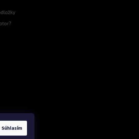
odložky
otor?
Súhlasím