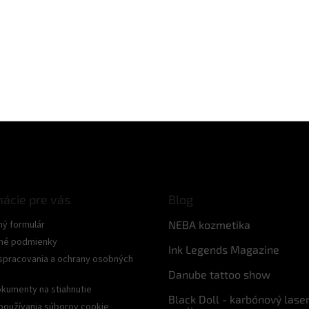
mácie pre vás
Blog
ný formulár
NEBA kozmetika
né podmienky
Ink Legends Magazine
spracovania a ochrany osobných
Danube tattoo show
kumenty na stiahnutie
Black Doll - karbónový lase
používania súborov cookie