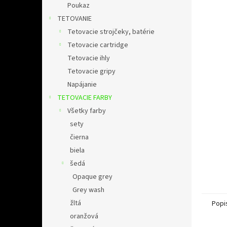
l
Poukaz
TETOVANIE
Tetovacie strojčeky, batérie
Tetovacie cartridge
Tetovacie ihly
Tetovacie gripy
Napájanie
TETOVACIE FARBY
Všetky farby
sety
čierna
biela
šedá
Opaque grey
Grey wash
žltá
Popi
oranžová