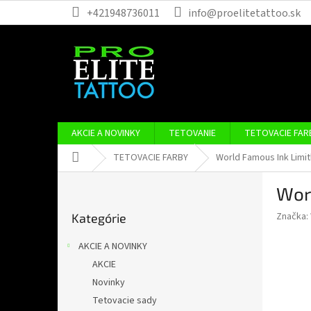
Prejsť
+421948736011
info@proelitetattoo.sk
na
obsah
AKCIE A NOVINKY
TETOVANIE
TETOVACIE FAR
Domov
TETOVACIE FARBY
World Famous Ink Limit
B
Wor
o
Preskočiť
č
Značka:
Kategórie
kategórie
n
ý
AKCIE A NOVINKY
p
AKCIE
a
Novinky
n
e
Tetovacie sady