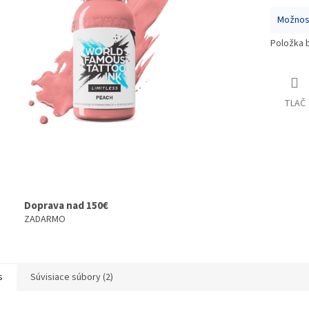
Možnost
Položka 
TLAČ
Doprava nad 150€
ZADARMO
s
Súvisiace súbory (2)