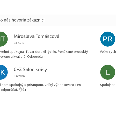
Miroslava Tomášcová
MT
PR
Hodnotenie obchodu je 5 z 5 hviezdičiek.
23.7.2026
veľmi spokojná. Tovar dorazil rýchlo. Ponúkané produktý
Veľmi rych
verené a kvalitné. Odporúčam.
G+Z Salón krásy
SK
E
Hodnotenie obchodu je 5 z 5 hviezdičiek.
3.6.2026
i som spokojný s prístupom. Veľký výber tovaru. Len
Spolojnos
 odporúčat. 👌👍