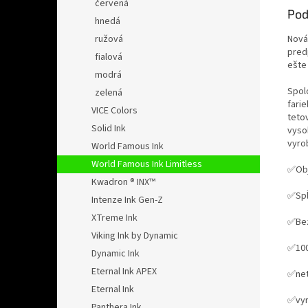
červená
Pod
hnedá
Nová
ružová
pred
fialová
ešte
modrá
Spol
zelená
farie
VICE Colors
teto
Solid Ink
vyso
vyrob
World Famous Ink
World Famous Ink Limitless
✅Obj
Kwadron ® INX™
✅Spĺ
Intenze Ink Gen-Z
XTreme Ink
✅Bez
Viking Ink by Dynamic
✅100
Dynamic Ink
Eternal Ink APEX
✅net
Eternal Ink
✅vyr
Panthera Ink