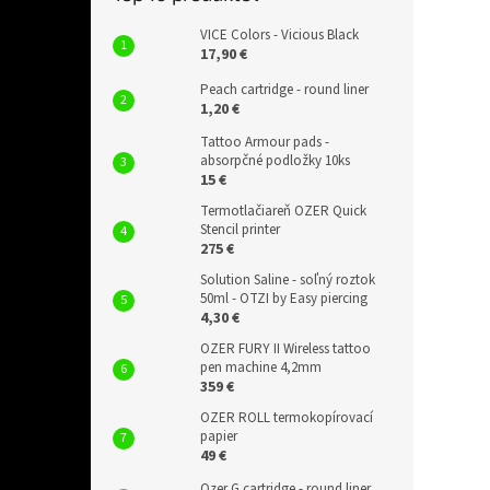
VICE Colors - Vicious Black
17,90 €
Peach cartridge - round liner
1,20 €
Tattoo Armour pads -
absorpčné podložky 10ks
15 €
Termotlačiareň OZER Quick
Stencil printer
275 €
Solution Saline - soľný roztok
50ml - OTZI by Easy piercing
4,30 €
OZER FURY II Wireless tattoo
pen machine 4,2mm
359 €
OZER ROLL termokopírovací
papier
49 €
Ozer G cartridge - round liner