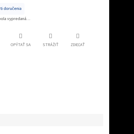
i doručenia
bola vypredaná…
OPÝTAŤ SA
STRÁŽIŤ
ZDIEĽAŤ