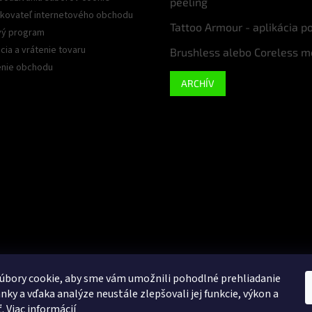
peeling
kovateľ internetového obchodu
Tattoo Armour - aplikácia p
ý program
ia a vrátenie tovaru
Brushless alebo Coreless m
nie obchodu
ARCHÍV
úbory cookie, aby sme vám umožnili pohodlné prehliadanie
nky a vďaka analýze neustále zlepšovali jej funkcie, výkon a
Google
ť.
Viac informácií