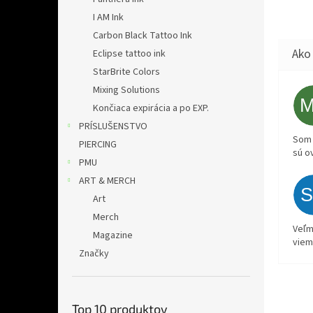
I AM Ink
Carbon Black Tattoo Ink
Eclipse tattoo ink
StarBrite Colors
Mixing Solutions
Končiaca expirácia a po EXP.
PRÍSLUŠENSTVO
Som 
PIERCING
sú o
PMU
ART & MERCH
Art
Merch
Veľm
Magazine
viem
Značky
Top 10 produktov