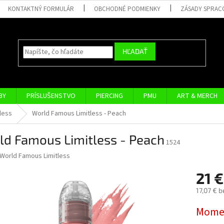
KONTAKTNÝ FORMULÁR
OBCHODNÉ PODMIENKY
ZÁSADY SPRAC
HĽADAŤ
BY
PRÍSLUŠENSTVO
PIERCING
PMU
ART & MERCH
less
World Famous Limitless - Peach
ld Famous Limitless - Peach
1524
World Famous Limitless
21 
17,07 € 
Jednotk
Momen
cena: