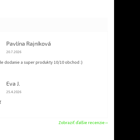
Pavlína Rajníková
Hodnotenie obchodu je 5 z 5 hviezdičiek.
20.7.2026
le dodanie a super produkty 10/10 obchod :)
Eva J.
Hodnotenie obchodu je 5 z 5 hviezdičiek.
25.4.2026
ť
Zobraziť ďalšie recenzie