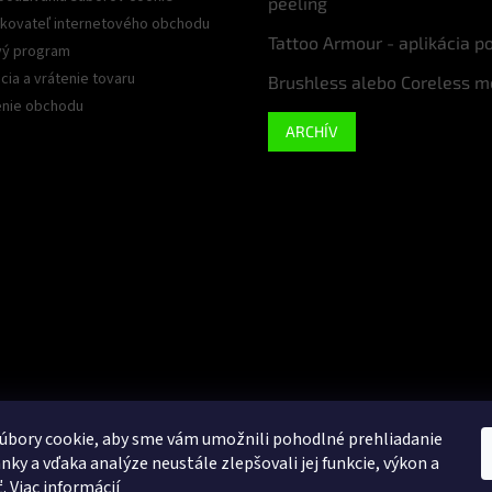
peeling
kovateľ internetového obchodu
Tattoo Armour - aplikácia p
ý program
ia a vrátenie tovaru
Brushless alebo Coreless m
nie obchodu
ARCHÍV
úbory cookie, aby sme vám umožnili pohodlné prehliadanie
nky a vďaka analýze neustále zlepšovali jej funkcie, výkon a
Google
ť.
Viac informácií