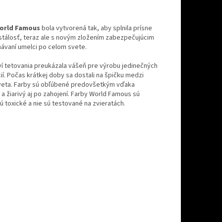
orld Famous
bola vytvorená tak, aby splnila prísne
 stálosť, teraz ale s novým zložením zabezpečujúcim
ávaní umelci po celom svete.
ví tetovania preukázala vášeň pre výrobu jedinečných
cií. Počas krátkej doby sa dostali na špičku medzi
 sveta. Farby sú obľúbené predovšetkým vďaka
a žiarivý aj po zahojení. Farby World Famous sú
ú toxické a nie sú testované na zvieratách.