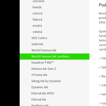
červená
Pod
hnedá
Nová
ružová
pred
fialová
ešte
modrá
Spol
zelená
farie
VICE Colors
teto
Solid Ink
vyso
vyrob
World Famous Ink
World Famous Ink Limitless
✅Obj
Kwadron ® INX™
✅Spĺ
Intenze Ink Gen-Z
XTreme Ink
✅Bez
Viking Ink by Dynamic
✅100
Dynamic Ink
Eternal Ink APEX
✅net
Eternal Ink
✅vyr
Panthera Ink