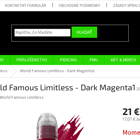
KONTAKTNÝ FORMULÁR
OBCHODNÉ PODMIENKY
ZÁSADY SPRAC
HĽADAŤ
BY
PRÍSLUŠENSTVO
PIERCING
PMU
ART & MERCH
less
World Famous Limitless - Dark Magenta1
ld Famous Limitless - Dark Magenta1
2
World Famous Limitless
21 
17,07 € 
Jednotk
Momen
cena: