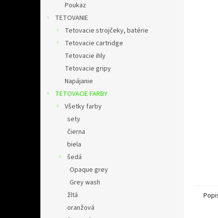
l
Poukaz
TETOVANIE
Tetovacie strojčeky, batérie
Tetovacie cartridge
Tetovacie ihly
Tetovacie gripy
Napájanie
TETOVACIE FARBY
Všetky farby
sety
čierna
biela
šedá
Opaque grey
Grey wash
žltá
Popi
oranžová