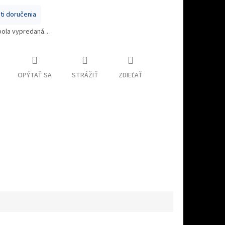
i doručenia
bola vypredaná…
OPÝTAŤ SA
STRÁŽIŤ
ZDIEĽAŤ