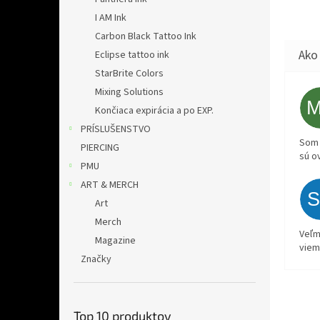
I AM Ink
Carbon Black Tattoo Ink
Eclipse tattoo ink
StarBrite Colors
Mixing Solutions
Končiaca expirácia a po EXP.
PRÍSLUŠENSTVO
Som 
PIERCING
sú o
PMU
ART & MERCH
Art
Merch
Veľm
Magazine
viem
Značky
Top 10 produktov