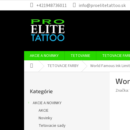
Prejsť
+421948736011
info@proelitetattoo.sk
na
obsah
AKCIE A NOVINKY
TETOVANIE
TETOVACIE FAR
Domov
TETOVACIE FARBY
World Famous Ink Limit
B
Wor
o
Preskočiť
č
Značka:
Kategórie
kategórie
n
ý
AKCIE A NOVINKY
p
AKCIE
a
Novinky
n
e
Tetovacie sady