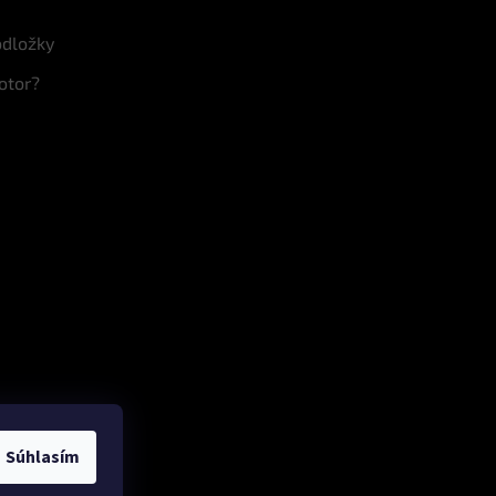
odložky
otor?
Súhlasím