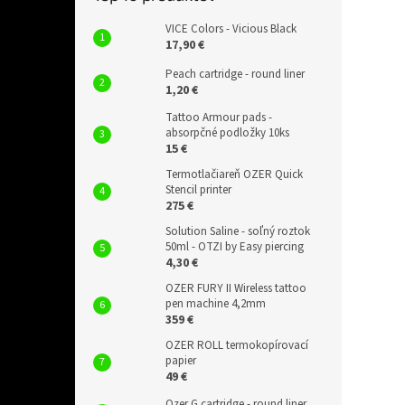
VICE Colors - Vicious Black
17,90 €
Peach cartridge - round liner
1,20 €
Tattoo Armour pads -
absorpčné podložky 10ks
15 €
Termotlačiareň OZER Quick
Stencil printer
275 €
Solution Saline - soľný roztok
50ml - OTZI by Easy piercing
4,30 €
OZER FURY II Wireless tattoo
pen machine 4,2mm
359 €
OZER ROLL termokopírovací
papier
49 €
Ozer G cartridge - round liner