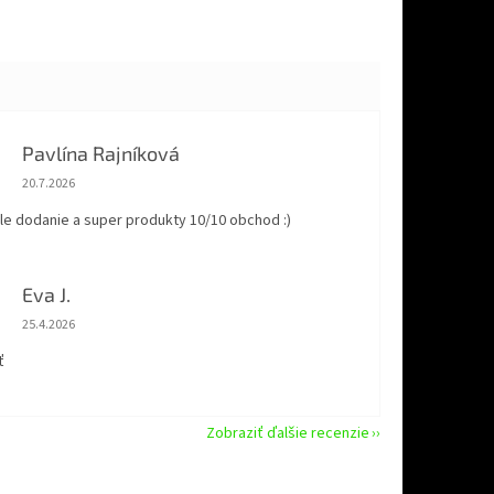
Pavlína Rajníková
Hodnotenie obchodu je 5 z 5 hviezdičiek.
20.7.2026
le dodanie a super produkty 10/10 obchod :)
Eva J.
Hodnotenie obchodu je 5 z 5 hviezdičiek.
25.4.2026
ť
Zobraziť ďalšie recenzie