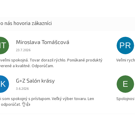
Miroslava Tomášcová
MT
PR
Hodnotenie obchodu je 5 z 5 hviezdičiek.
23.7.2026
veľmi spokojná. Tovar dorazil rýchlo. Ponúkané produktý
Veľmi rych
verené a kvalitné. Odporúčam.
G+Z Salón krásy
SK
E
Hodnotenie obchodu je 5 z 5 hviezdičiek.
3.6.2026
i som spokojný s prístupom. Veľký výber tovaru. Len
Spolojnos
 odporúčat. 👌👍