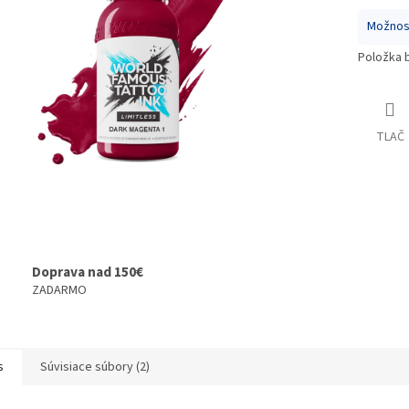
Možnost
Položka 
TLAČ
Doprava nad 150€
ZADARMO
s
Súvisiace súbory (2)