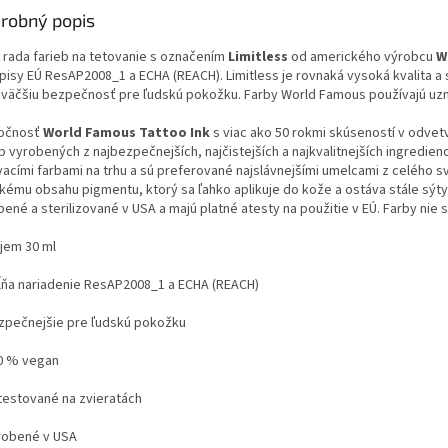
robný popis
 rada farieb na tetovanie s označením
Limitless
od amerického výrobcu
W
pisy EÚ ResAP2008_1 a ECHA (REACH). Limitless je rovnaká vysoká kvalita a
 väčšiu bezpečnosť pre ľudskú pokožku. Farby World Famous používajú uzn
očnosť
World Famous Tattoo Ink
s viac ako 50 rokmi skúseností v odvet
b vyrobených z najbezpečnejších, najčistejších a najkvalitnejších ingredien
vacími farbami na trhu a sú preferované najslávnejšími umelcami z celého
kému obsahu pigmentu, ktorý sa ľahko aplikuje do kože a ostáva stále sýty 
ené a sterilizované v USA a majú platné atesty na použitie v EÚ. Farby nie s
em 30 ml
ňa nariadenie ResAP2008_1 a ECHA (REACH)
pečnejšie pre ľudskú pokožku
 % vegan
estované na zvieratách
obené v USA