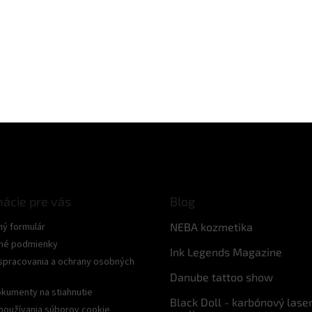
mácie pre vás
Blog
ný formulár
NEBA kozmetika
né podmienky
Ink Legends Magazine
spracovania a ochrany osobných
Danube tattoo show
kumenty na stiahnutie
Black Doll - karbónový lase
používania súborov cookie